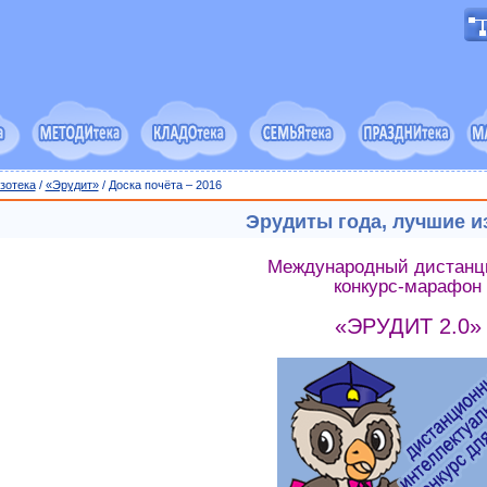
зотека
/
«Эрудит»
/ Доска почёта – 2016
Эрудиты года, лучшие и
Международный дистанц
конкурс-марафон
«ЭРУДИТ 2.0»