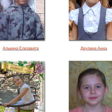
Алькина Елизавета
Деулина Анна