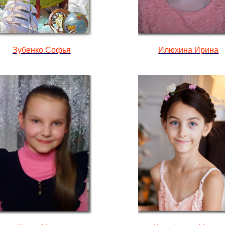
Зубенко Софья
Илюхина Ирина