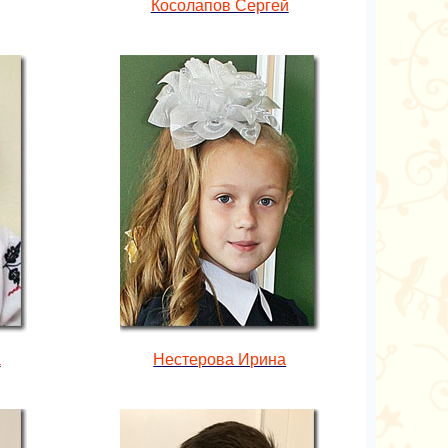
Косолапов Сергей
а
Нестерова Ирина