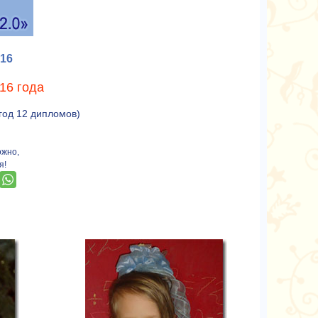
16
16 года
 год 12 дипломов)
ожно,
я!