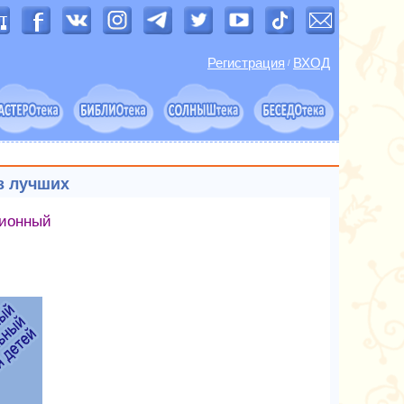
Регистрация
ВХОД
/
з лучших
ионный