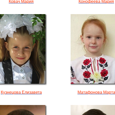
Ковач Мария
Конофеева Мария
Кузнецова Елизавета
Матафонова Март