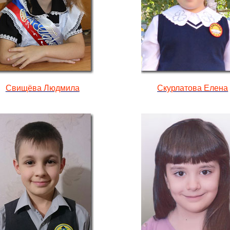
Свищёва Людмила
Скурлатова Елена