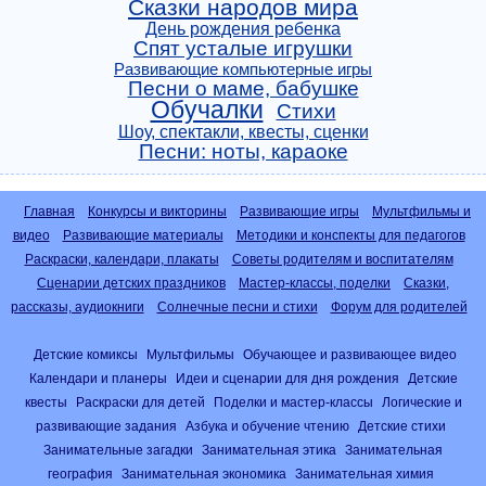
Сказки народов мира
День рождения ребенка
Спят усталые игрушки
Развивающие компьютерные игры
Песни о маме, бабушке
Обучалки
Стихи
Шоу, спектакли, квесты, сценки
Песни: ноты, караоке
Главная
Конкурсы и викторины
Развивающие игры
Мультфильмы и
видео
Развивающие материалы
Методики и конспекты для педагогов
Раскраски, календари, плакаты
Советы родителям и воспитателям
Сценарии детских праздников
Мастер-классы, поделки
Сказки,
рассказы, аудиокниги
Солнечные песни и стихи
Форум для родителей
Детские комиксы
Мультфильмы
Обучающее и развивающее видео
Календари и планеры
Идеи и сценарии для дня рождения
Детские
квесты
Раскраски для детей
Поделки и мастер-классы
Логические и
развивающие задания
Азбука и обучение чтению
Детские стихи
Занимательные загадки
Занимательная этика
Занимательная
география
Занимательная экономика
Занимательная химия