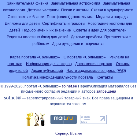
Занимательная физика
Занимательная астрономия
Занимательная
океанология
Детские частушки
Песни с нотами
Сказки в аудиоформате
Стенгазеты и бланки
Портфолио (до)школьника
Медали и награды
Дипломы для детей
Сертификаты и грамоты
Новогодние костюмы для
детей
Подбор имён и их значение
Советы и идеи для родителей
Рецепты полезных блюд для детей
Детские причёски
Путешествия с
ребёнком
Идеи рукоделия и творчества
Карта портала «Солнышко»
О портале «Солнышко»
Реклама на
портале
Информация для авторов
Достижения портала
Отзывы
родителей
Архив публикаций
Часто задаваемые вопросы (FAQ)
Политика конфиденциальности портала
Контакты
© 1999-2026, портал «Солнышко»
solnet.ee
Перепубликация материалов без
письменного согласия редакции и авторов
запрещена
solnet®
— зарегистрированный товарный знак. Все права защищены и
охраняются законом.
Сервер: fiber.ee