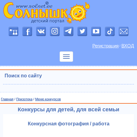
Регистрация
ВХОД
/
Показать
меню
Поиск по сайту
Главная
/
Призотека
/
Меню конкурсов
Конкурсы для детей, для всей семьи
Конкурсная фотография / работа