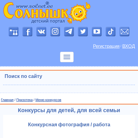
Регистрация
ВХОД
/
Показать
меню
Поиск по сайту
Главная
/
Призотека
/
Меню конкурсов
Конкурсы для детей, для всей семьи
Конкурсная фотография / работа