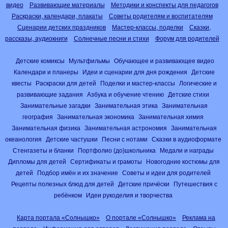
видео
Развивающие материалы
Методики и конспекты для педагогов
Раскраски, календари, плакаты
Советы родителям и воспитателям
Сценарии детских праздников
Мастер-классы, поделки
Сказки,
рассказы, аудиокниги
Солнечные песни и стихи
Форум для родителей
Детские комиксы
Мультфильмы
Обучающее и развивающее видео
Календари и планеры
Идеи и сценарии для дня рождения
Детские
квесты
Раскраски для детей
Поделки и мастер-классы
Логические и
развивающие задания
Азбука и обучение чтению
Детские стихи
Занимательные загадки
Занимательная этика
Занимательная
география
Занимательная экономика
Занимательная химия
Занимательная физика
Занимательная астрономия
Занимательная
океанология
Детские частушки
Песни с нотами
Сказки в аудиоформате
Стенгазеты и бланки
Портфолио (до)школьника
Медали и награды
Дипломы для детей
Сертификаты и грамоты
Новогодние костюмы для
детей
Подбор имён и их значение
Советы и идеи для родителей
Рецепты полезных блюд для детей
Детские причёски
Путешествия с
ребёнком
Идеи рукоделия и творчества
Карта портала «Солнышко»
О портале «Солнышко»
Реклама на