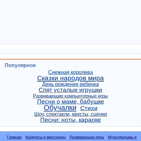
Популярное
Снежная королева
Сказки народов мира
День рождения ребенка
Спят усталые игрушки
Развивающие компьютерные игры
Песни о маме, бабушке
Обучалки
Стихи
Шоу, спектакли, квесты, сценки
Песни: ноты, караоке
Главная
Конкурсы и викторины
Развивающие игры
Мультфильмы и