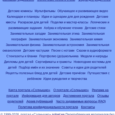
Детские комиксы
Мультфильмы
Обучающее и развивающее видео
Календари и планеры
Идеи и сценарии для дня рождения
Детские
квесты
Раскраски для детей
Поделки и мастер-классы
Логические и
развивающие задания
Азбука и обучение чтению
Детские стихи
Занимательные загадки
Занимательная этика
Занимательная
география
Занимательная экономика
Занимательная химия
Занимательная физика
Занимательная астрономия
Занимательная
океанология
Детские частушки
Песни с нотами
Сказки в аудиоформате
Стенгазеты и бланки
Портфолио (до)школьника
Медали и награды
Дипломы для детей
Сертификаты и грамоты
Новогодние костюмы для
детей
Подбор имён и их значение
Советы и идеи для родителей
Рецепты полезных блюд для детей
Детские причёски
Путешествия с
ребёнком
Идеи рукоделия и творчества
Карта портала «Солнышко»
О портале «Солнышко»
Реклама на
портале
Информация для авторов
Достижения портала
Отзывы
родителей
Архив публикаций
Часто задаваемые вопросы (FAQ)
Политика конфиденциальности портала
Контакты
© 1999-2026, портал «Солнышко»
solnet.ee
Перепубликация материалов без