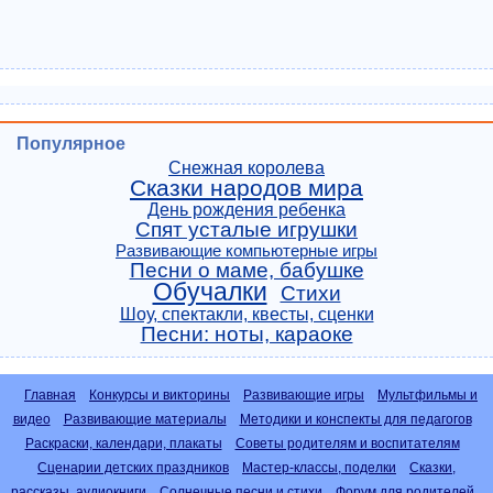
Популярное
Снежная королева
Сказки народов мира
День рождения ребенка
Спят усталые игрушки
Развивающие компьютерные игры
Песни о маме, бабушке
Обучалки
Стихи
Шоу, спектакли, квесты, сценки
Песни: ноты, караоке
Главная
Конкурсы и викторины
Развивающие игры
Мультфильмы и
видео
Развивающие материалы
Методики и конспекты для педагогов
Раскраски, календари, плакаты
Советы родителям и воспитателям
Сценарии детских праздников
Мастер-классы, поделки
Сказки,
рассказы, аудиокниги
Солнечные песни и стихи
Форум для родителей