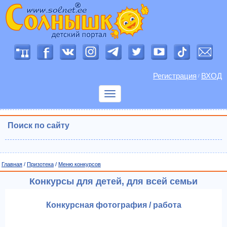
Регистрация
ВХОД
/
Показать
меню
Поиск по сайту
Главная
/
Призотека
/
Меню конкурсов
Конкурсы для детей, для всей семьи
Конкурсная фотография / работа