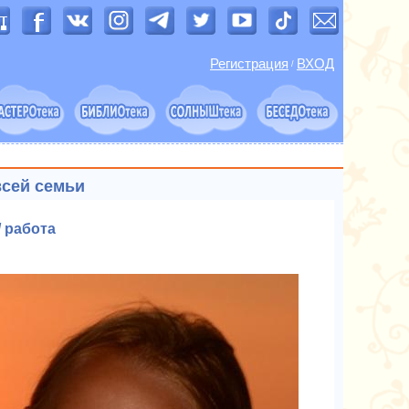
Регистрация
ВХОД
/
всей семьи
 работа