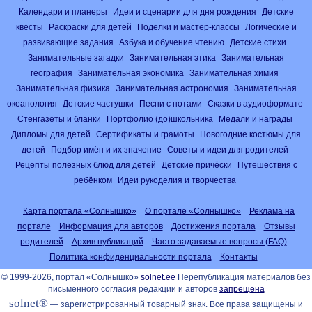
Календари и планеры
Идеи и сценарии для дня рождения
Детские
квесты
Раскраски для детей
Поделки и мастер-классы
Логические и
развивающие задания
Азбука и обучение чтению
Детские стихи
Занимательные загадки
Занимательная этика
Занимательная
география
Занимательная экономика
Занимательная химия
Занимательная физика
Занимательная астрономия
Занимательная
океанология
Детские частушки
Песни с нотами
Сказки в аудиоформате
Стенгазеты и бланки
Портфолио (до)школьника
Медали и награды
Дипломы для детей
Сертификаты и грамоты
Новогодние костюмы для
детей
Подбор имён и их значение
Советы и идеи для родителей
Рецепты полезных блюд для детей
Детские причёски
Путешествия с
ребёнком
Идеи рукоделия и творчества
Карта портала «Солнышко»
О портале «Солнышко»
Реклама на
портале
Информация для авторов
Достижения портала
Отзывы
родителей
Архив публикаций
Часто задаваемые вопросы (FAQ)
Политика конфиденциальности портала
Контакты
© 1999-2026, портал «Солнышко»
solnet.ee
Перепубликация материалов без
письменного согласия редакции и авторов
запрещена
solnet®
— зарегистрированный товарный знак. Все права защищены и