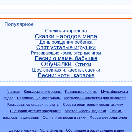
Популярное
Снежная королева
Сказки народов мира
День рождения ребенка
Спят усталые игрушки
Развивающие компьютерные игры
Песни о маме, бабушке
Обучалки
Стихи
Шоу, спектакли, квесты, сценки
Песни: ноты, караоке
Главная
Конкурсы и викторины
Развивающие игры
Мультфильмы и
видео
Развивающие материалы
Методики и конспекты для педагогов
Раскраски, календари, плакаты
Советы родителям и воспитателям
Сценарии детских праздников
Мастер-классы, поделки
Сказки,
рассказы, аудиокниги
Солнечные песни и стихи
Форум для родителей
Детские комиксы
Мультфильмы
Обучающее и развивающее видео