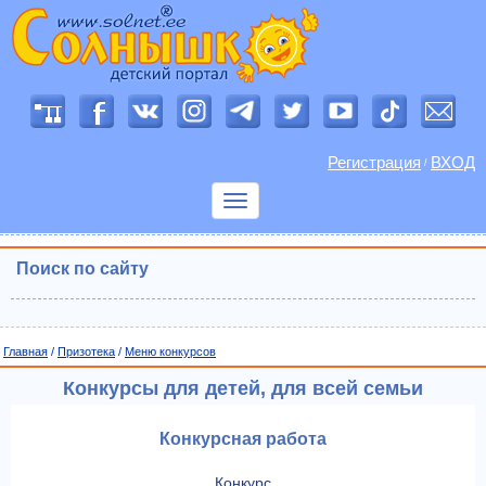
Регистрация
ВХОД
/
Показать
меню
Поиск по сайту
Главная
/
Призотека
/
Меню конкурсов
Конкурсы для детей, для всей семьи
Конкурсная работа
Конкурс