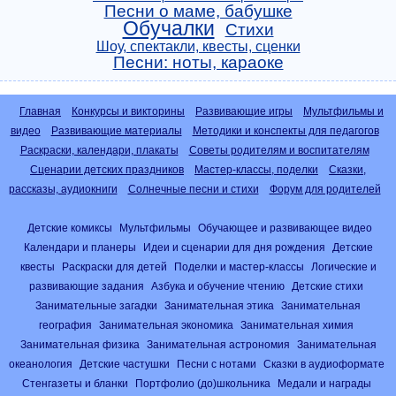
Песни о маме, бабушке
Обучалки
Стихи
Шоу, спектакли, квесты, сценки
Песни: ноты, караоке
Главная
Конкурсы и викторины
Развивающие игры
Мультфильмы и
видео
Развивающие материалы
Методики и конспекты для педагогов
Раскраски, календари, плакаты
Советы родителям и воспитателям
Сценарии детских праздников
Мастер-классы, поделки
Сказки,
рассказы, аудиокниги
Солнечные песни и стихи
Форум для родителей
Детские комиксы
Мультфильмы
Обучающее и развивающее видео
Календари и планеры
Идеи и сценарии для дня рождения
Детские
квесты
Раскраски для детей
Поделки и мастер-классы
Логические и
развивающие задания
Азбука и обучение чтению
Детские стихи
Занимательные загадки
Занимательная этика
Занимательная
география
Занимательная экономика
Занимательная химия
Занимательная физика
Занимательная астрономия
Занимательная
океанология
Детские частушки
Песни с нотами
Сказки в аудиоформате
Стенгазеты и бланки
Портфолио (до)школьника
Медали и награды