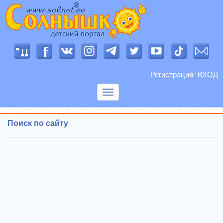
Регистрация
ВХОД
/
Показать
меню
Поиск по сайту