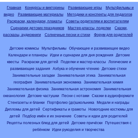
Главная
Конкурсы и викторины
Развивающие игры
Мультфильмы и
видео
Развивающие материалы
Методики и конспекты для педагогов
Раскраски, календари, плакаты
Советы родителям и воспитателям
Сценарии детских праздников
Мастер-классы, поделки
Сказки,
рассказы, аудиокниги
Солнечные песни и стихи
Форум для родителей
Детские комиксы
Мультфильмы
Обучающее и развивающее видео
Календари и планеры
Идеи и сценарии для дня рождения
Детские
квесты
Раскраски для детей
Поделки и мастер-классы
Логические и
развивающие задания
Азбука и обучение чтению
Детские стихи
Занимательные загадки
Занимательная этика
Занимательная
география
Занимательная экономика
Занимательная химия
Занимательная физика
Занимательная астрономия
Занимательная
океанология
Детские частушки
Песни с нотами
Сказки в аудиоформате
Стенгазеты и бланки
Портфолио (до)школьника
Медали и награды
Дипломы для детей
Сертификаты и грамоты
Новогодние костюмы для
детей
Подбор имён и их значение
Советы и идеи для родителей
Рецепты полезных блюд для детей
Детские причёски
Путешествия с
ребёнком
Идеи рукоделия и творчества