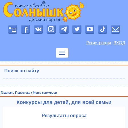
Регистрация
ВХОД
/
Показать
меню
Поиск по сайту
Главная
/
Призотека
/
Меню конкурсов
Конкурсы для детей, для всей семьи
Результаты опроса