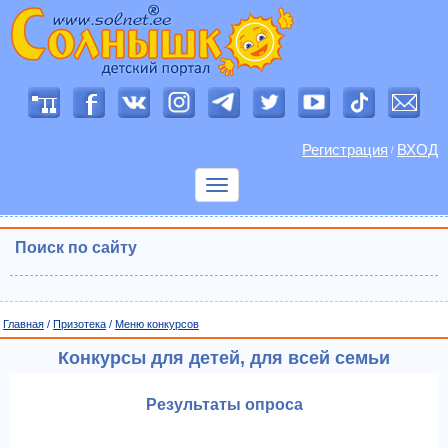
Регистрация
ВХОД
/
Показать
меню
Поиск по сайту
Главная
/
Призотека
/
Меню конкурсов
Конкурсы для детей, для всей семьи
Результаты опроса