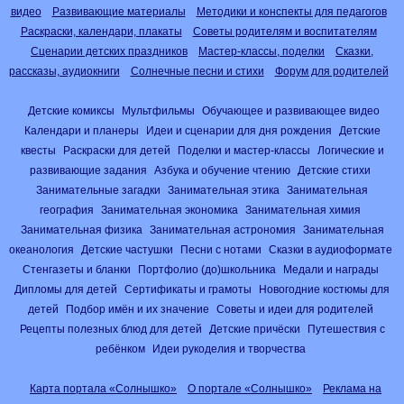
видео
Развивающие материалы
Методики и конспекты для педагогов
Раскраски, календари, плакаты
Советы родителям и воспитателям
Сценарии детских праздников
Мастер-классы, поделки
Сказки,
рассказы, аудиокниги
Солнечные песни и стихи
Форум для родителей
Детские комиксы
Мультфильмы
Обучающее и развивающее видео
Календари и планеры
Идеи и сценарии для дня рождения
Детские
квесты
Раскраски для детей
Поделки и мастер-классы
Логические и
развивающие задания
Азбука и обучение чтению
Детские стихи
Занимательные загадки
Занимательная этика
Занимательная
география
Занимательная экономика
Занимательная химия
Занимательная физика
Занимательная астрономия
Занимательная
океанология
Детские частушки
Песни с нотами
Сказки в аудиоформате
Стенгазеты и бланки
Портфолио (до)школьника
Медали и награды
Дипломы для детей
Сертификаты и грамоты
Новогодние костюмы для
детей
Подбор имён и их значение
Советы и идеи для родителей
Рецепты полезных блюд для детей
Детские причёски
Путешествия с
ребёнком
Идеи рукоделия и творчества
Карта портала «Солнышко»
О портале «Солнышко»
Реклама на