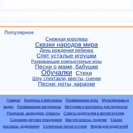
Популярное
Снежная королева
Сказки народов мира
День рождения ребенка
Спят усталые игрушки
Развивающие компьютерные игры
Песни о маме, бабушке
Обучалки
Стихи
Шоу, спектакли, квесты, сценки
Песни: ноты, караоке
Главная
Конкурсы и викторины
Развивающие игры
Мультфильмы и
видео
Развивающие материалы
Методики и конспекты для педагогов
Раскраски, календари, плакаты
Советы родителям и воспитателям
Сценарии детских праздников
Мастер-классы, поделки
Сказки,
рассказы, аудиокниги
Солнечные песни и стихи
Форум для родителей