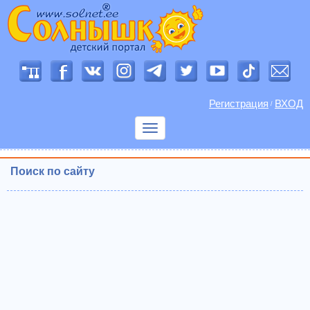
Регистрация
ВХОД
/
Показать
меню
Поиск по сайту