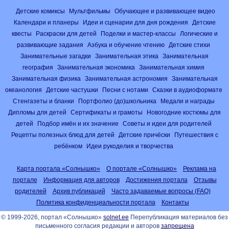
Детские комиксы
Мультфильмы
Обучающее и развивающее видео
Календари и планеры
Идеи и сценарии для дня рождения
Детские
квесты
Раскраски для детей
Поделки и мастер-классы
Логические и
развивающие задания
Азбука и обучение чтению
Детские стихи
Занимательные загадки
Занимательная этика
Занимательная
география
Занимательная экономика
Занимательная химия
Занимательная физика
Занимательная астрономия
Занимательная
океанология
Детские частушки
Песни с нотами
Сказки в аудиоформате
Стенгазеты и бланки
Портфолио (до)школьника
Медали и награды
Дипломы для детей
Сертификаты и грамоты
Новогодние костюмы для
детей
Подбор имён и их значение
Советы и идеи для родителей
Рецепты полезных блюд для детей
Детские причёски
Путешествия с
ребёнком
Идеи рукоделия и творчества
Карта портала «Солнышко»
О портале «Солнышко»
Реклама на
портале
Информация для авторов
Достижения портала
Отзывы
родителей
Архив публикаций
Часто задаваемые вопросы (FAQ)
Политика конфиденциальности портала
Контакты
© 1999-2026, портал «Солнышко»
solnet.ee
Перепубликация материалов без
письменного согласия редакции и авторов
запрещена