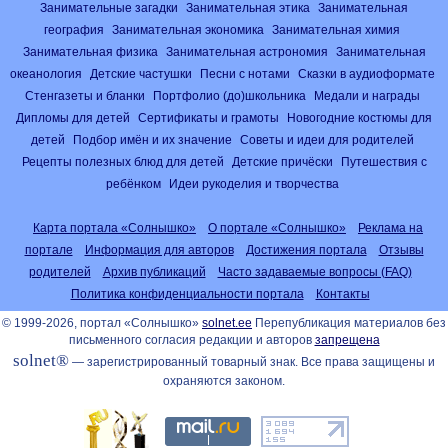
Занимательные загадки
Занимательная этика
Занимательная
география
Занимательная экономика
Занимательная химия
Занимательная физика
Занимательная астрономия
Занимательная
океанология
Детские частушки
Песни с нотами
Сказки в аудиоформате
Стенгазеты и бланки
Портфолио (до)школьника
Медали и награды
Дипломы для детей
Сертификаты и грамоты
Новогодние костюмы для
детей
Подбор имён и их значение
Советы и идеи для родителей
Рецепты полезных блюд для детей
Детские причёски
Путешествия с
ребёнком
Идеи рукоделия и творчества
Карта портала «Солнышко»
О портале «Солнышко»
Реклама на
портале
Информация для авторов
Достижения портала
Отзывы
родителей
Архив публикаций
Часто задаваемые вопросы (FAQ)
Политика конфиденциальности портала
Контакты
© 1999-2026, портал «Солнышко»
solnet.ee
Перепубликация материалов без
письменного согласия редакции и авторов
запрещена
solnet®
— зарегистрированный товарный знак. Все права защищены и
охраняются законом.