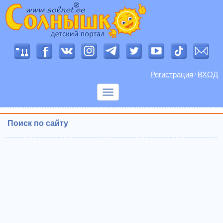
Регистрация
ВХОД
/
Показать
меню
Поиск по сайту