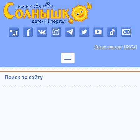
Регистрация
ВХОД
/
Показать
меню
Поиск по сайту