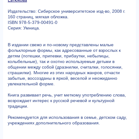
Евтюкова
Издательство: Сибирское университетское изд-во, 2008 г.
160 страниц, мягкая обложка.
ISBN 978-5-379-00491-0
Серия: Умница.
В издании свежо и по-новому представлены малые
фольклорные формы, как адресованные от взрослых к
детям (потешки, припевки, прибаутки, небылицы,
колыбельные), так и охотно используемые детьми в
общении между собой (дразнилки, считалки, голосянки,
страшилки). Многие из этих народных жанров, отчасти
забытые, воссозданы в яркой, веселой и неожиданно
увлекательной форме.
Книга развивает речь, учит меткому употреблению слова,
возрождает интерес к русской речевой и культурной
традиции.
Рекомендуется для использования в семье, детском саду,
учреждениях дополнительного образования.