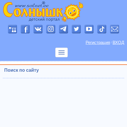
Регистрация
ВХОД
/
Показать
меню
Поиск по сайту