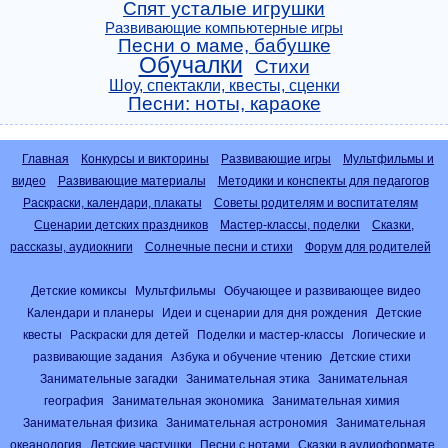
Спят усталые игрушки
Развивающие компьютерные игры
Песни о маме, бабушке
Обучалки
Стихи
Шоу, спектакли, квесты, сценки
Песни: ноты, караоке
Главная
Конкурсы и викторины
Развивающие игры
Мультфильмы и
видео
Развивающие материалы
Методики и конспекты для педагогов
Раскраски, календари, плакаты
Советы родителям и воспитателям
Сценарии детских праздников
Мастер-классы, поделки
Сказки,
рассказы, аудиокниги
Солнечные песни и стихи
Форум для родителей
Детские комиксы
Мультфильмы
Обучающее и развивающее видео
Календари и планеры
Идеи и сценарии для дня рождения
Детские
квесты
Раскраски для детей
Поделки и мастер-классы
Логические и
развивающие задания
Азбука и обучение чтению
Детские стихи
Занимательные загадки
Занимательная этика
Занимательная
география
Занимательная экономика
Занимательная химия
Занимательная физика
Занимательная астрономия
Занимательная
океанология
Детские частушки
Песни с нотами
Сказки в аудиоформате