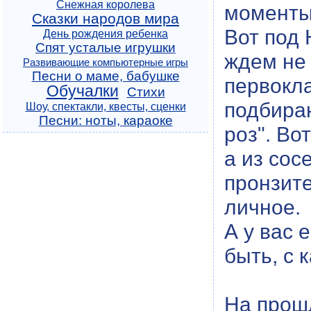
Снежная королева
моменты
Сказки народов мира
Вот под 
День рождения ребенка
Спят усталые игрушки
ждем не 
Развивающие компьютерные игры
Песни о маме, бабушке
первокла
Обучалки
Стихи
подбира
Шоу, спектакли, квесты, сценки
Песни: ноты, караоке
роз". Во
а из сос
пронзите
личное.
А у вас 
быть, с 
На прош