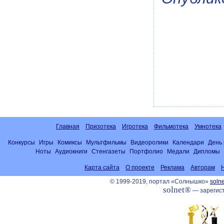
Главная
Призотека
Игротека
Фильмотека
Умнотека
Конкурсы
Игры
Комиксы
Мультфильмы
Видеоролики
Календари
День
Ноты
Аудиокниги
Стенгазеты
Портфолио
Медали
Дипломы
Карта сайта
О проекте
Реклама
Авторам
© 1999-2019, портал «Солнышко»
solne
solnet®
— зарегист