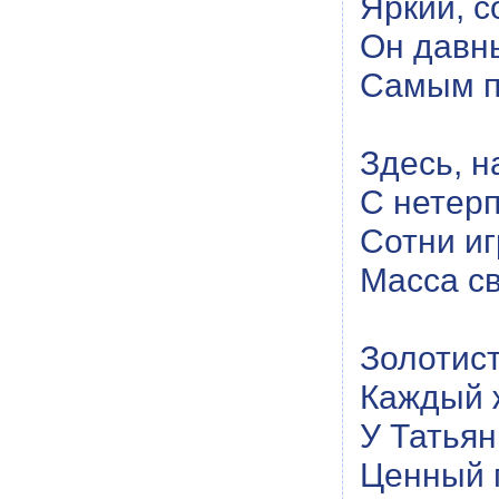
Яркий, с
Он давн
Самым п
Здесь, н
С нетерп
Сотни иг
Масса св
Золотис
Каждый ж
У Татьян
Ценный 