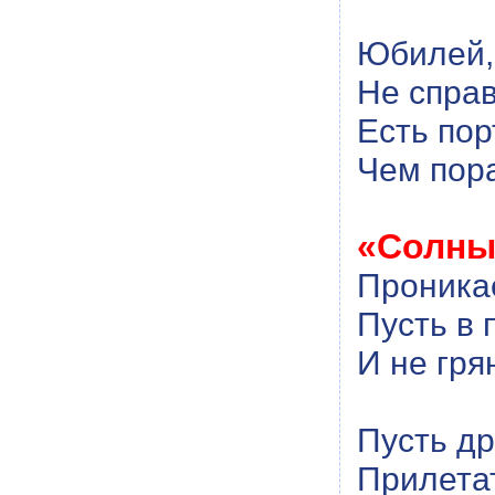
Юбилей, 
Не справ
Есть пор
Чем пор
«Солны
Проника
Пусть в 
И не гря
Пусть др
Прилетат