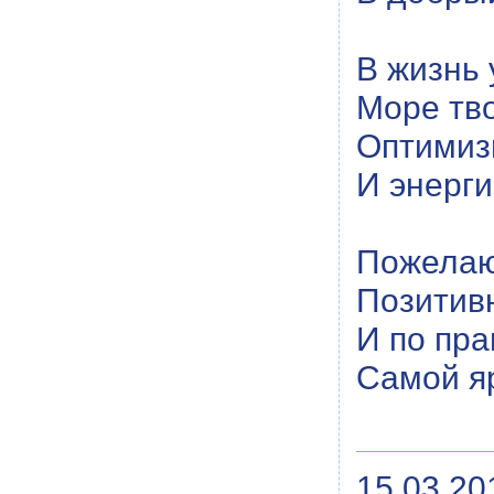
В жизнь
Море тво
Оптимиз
И энерг
Пожелаю
Позитивн
И по пра
Самой я
15.03.20