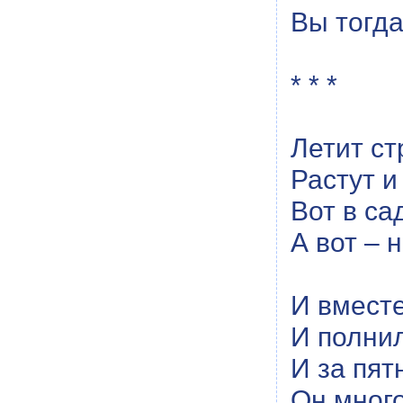
Вы тогда
* * *
Летит ст
Растут и
Вот в са
А вот – 
И вместе
И полнил
И за пят
Он много