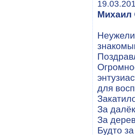
19.03.201
Михаил 
Неужел
знакомы
Поздра
Огромн
энтузиа
для восп
Закатил
За далёк
За дере
Будто за