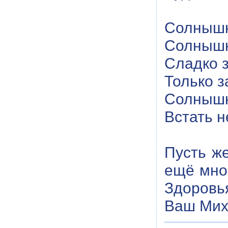
Солнышк
Солнышк
Сладко 
Только з
Солнышк
Встать н
Пусть ж
ещё мно
Здоровья
Ваш Мих