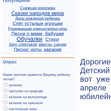
Популярное
Снежная королева
Сказки народов мира
День рождения ребенка
Спят усталые игрушки
Развивающие компьютерные игры
Песни о маме, бабушке
Обучалки
Стихи
Шоу, спектакли, квесты, сценки
Песни: ноты, караоке
Дорогие
Опрос
Детски
Какие занятия нравятся Вашему ребенку
вот уже
летом?
купание
апреле
прогулки на природе
юбилейн
катание на велосипеде
катание на самокате
настольные игры