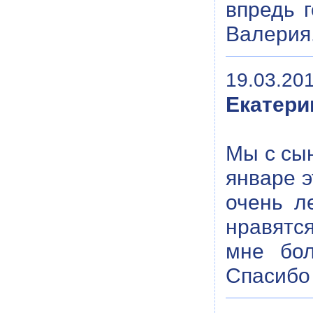
впредь 
Валерия.
19.03.201
Екатери
Мы с сын
январе э
очень л
нравятс
мне бол
Спасибо