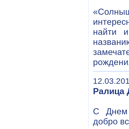
«Солныш
интересн
найти и
названи
замечате
рождени
12.03.201
Ралица 
С Днем 
добро вс