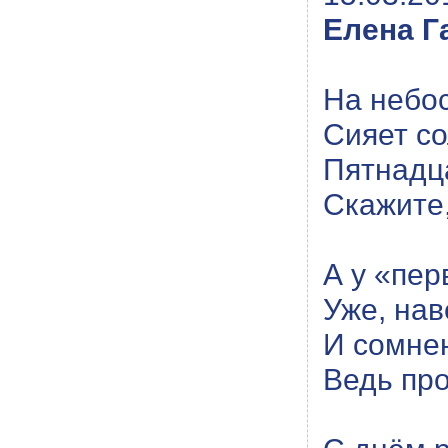
Елена Г
На небо
Сияет с
Пятнадца
Скажите,
А у «пе
Уже, нав
И сомнен
Ведь про