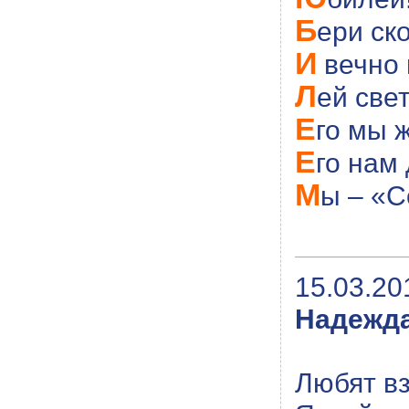
Б
ери ск
И
вечно 
Л
ей све
Е
го мы 
Е
го нам
М
ы – «С
15.03.20
Надежда
Любят в