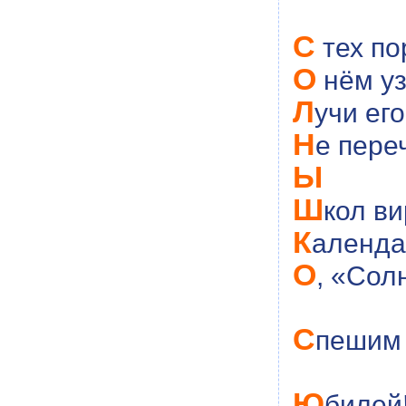
С
тех по
О
нём уз
Л
учи ег
Н
е пере
Ы
Ш
кол в
К
алендар
О
, «Сол
С
пешим 
Ю
билей