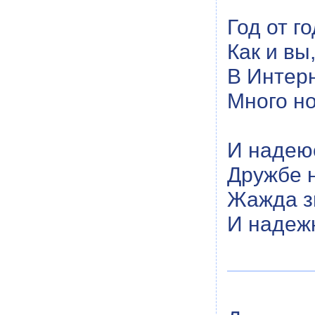
Год от го
Как и вы
В Интер
Много но
И надеюс
Дружбе н
Жажда з
И надеж