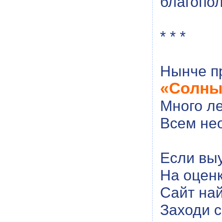
благопол
* * *
Нынче п
«Солны
Много ле
Всем не
Если вы
На оценк
Сайт най
Заходи с