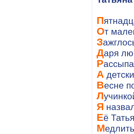
П
ятнадц
О
т мале
З
ажглос
Д
аря лю
Р
ассыпа
А
детски
В
есне п
Л
учинко
Я
назвал
Е
ё Тать
М
едлить