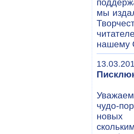
поддерж
мы издал
Творчес
читател
нашему 
13.03.201
Писклюк
Уважаем
чудо-по
новых 
скольки