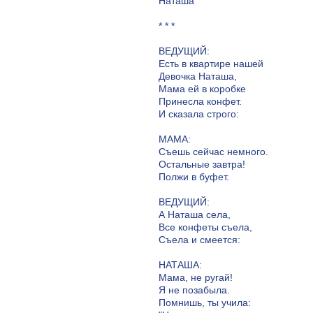
Наташа
* * *
ВЕДУЩИЙ:
Есть в квартире нашей
Девочка Наташа,
Мама ей в коробке
Принесла конфет.
И сказала строго:
МАМА:
Съешь сейчас немного.
Остальные завтра!
Полжи в буфет.
ВЕДУЩИЙ:
А Наташа села,
Все конфеты съела,
Съела и смеется:
НАТАША:
Мама, не ругай!
Я не позабыла.
Помнишь, ты учила: