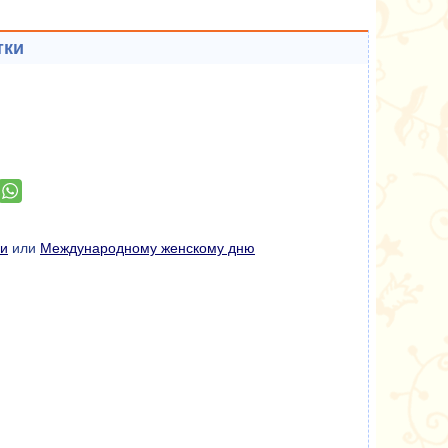
тки
и
или
Международному женскому дню