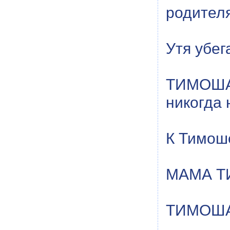
родителя
Утя убег
ТИМОША 
никогда 
К Тимоше
МАМА ТИ
ТИМОША: