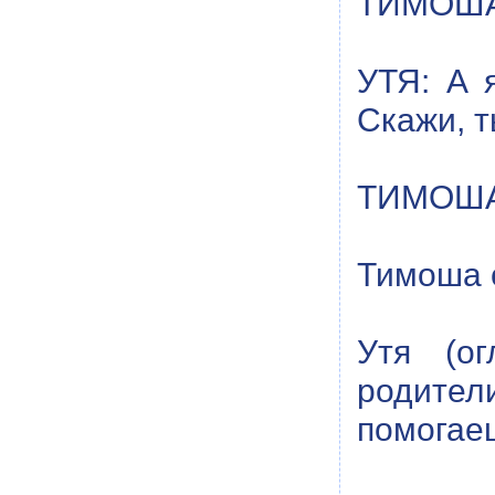
ТИМОША:
УТЯ: А я
Скажи, т
ТИМОША: 
Тимоша 
Утя (ог
родител
помогае