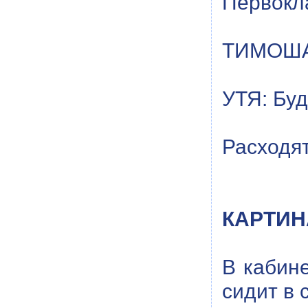
Первокл
ТИМОША:
УТЯ: Буд
Расходя
КАРТИН
В кабин
сидит в 