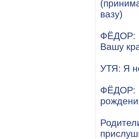
(приним
вазу)
ФЁДОР: 
Вашу кра
УТЯ: Я 
ФЁДОР: 
рождени
Родите
прислуши