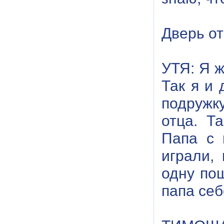
Дверь от
УТЯ: Я ж
Так я и 
подружку
отца. Т
Папа с 
играли,
одну по
папа себ