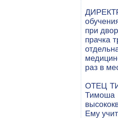
ДИРЕКТР
обучения
при двор
прачка т
отдель
медицин
раз в м
ОТЕЦ ТИ
Тимош
высокок
Ему учит