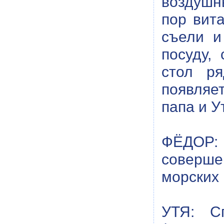
воздушн
пор вита
съели и
посуду,
стол р
появляе
папа и У
ФЁДОР: 
соверше
морских
УТЯ: С