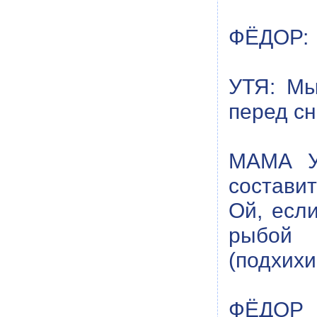
ФЁДОР: …
УТЯ: Мы
перед сн
МАМА У
состави
Ой, есл
рыбой
(подхихи
ФЁДОР (