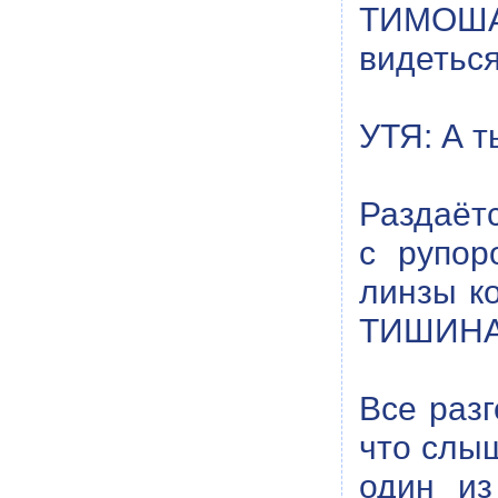
ТИМОША:
видеться
УТЯ: А т
Раздаётс
с рупор
линзы ко
ТИШИНА
Все разг
что слы
один из