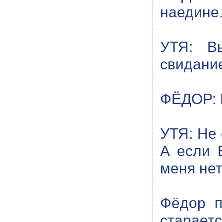
наедине.
УТЯ: В
свидани
ФЁДОР: Н
УТЯ: Не 
А если В
меня нет
Фёдор п
стараетс