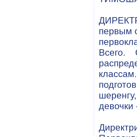
ДИРЕКТ
первым 
первокл
Всего.
распред
классам
подгото
шеренгу
девочки 
Директр