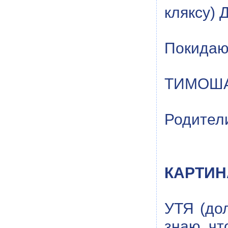
кляксу) 
Покидают
ТИМОША:
Родители
КАРТИН
УТЯ (дол
знаю, чт