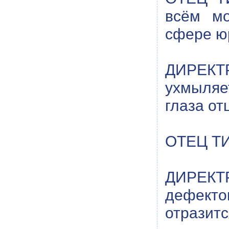
всём мо
сфере ю
ДИРЕКТР
ухмыляе
глаза от
ОТЕЦ Т
ДИРЕКТР
дефекто
отразитс