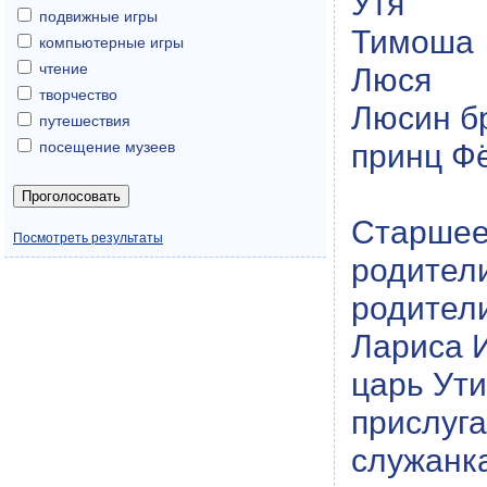
Утя
подвижные игры
Тимоша
компьютерные игры
чтение
Люся
творчество
Люсин б
путешествия
принц Ф
посещение музеев
Старшее
Посмотреть результаты
родители
родител
Лариса И
царь Ути
прислуга
служанка