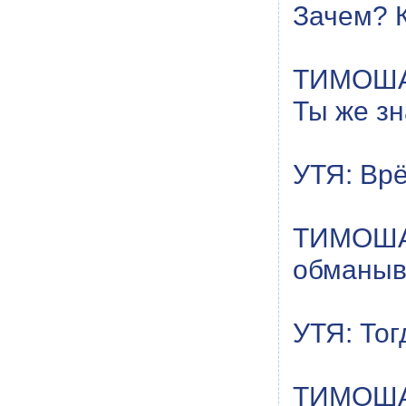
Зачем? 
ТИМОША: 
Ты же зн
УТЯ: Врё
ТИМОША:
обманыва
УТЯ: Тог
ТИМОША: