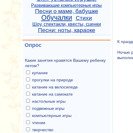
Развивающие компьютерные игры
Песни о маме, бабушке
Обучалки
Стихи
Шоу, спектакли, квесты, сценки
Песни: ноты, караоке
К празд
Опрос
Ночью р
выполни
Какие занятия нравятся Вашему ребенку
летом?
купание
прогулки на природе
катание на велосипеде
катание на самокате
настольные игры
подвижные игры
компьютерные игры
чтение
творчество