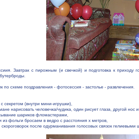
сиия. Завтрак с пирожным (и свечкой) и подготовка к приходу г
 бутерброды.
к по схеме поздравления - фотосессия - застолье - развлечения.
 с секретом (внутри мини-игрушки),
тмане нарисовать человечка/чудика, один рисует глаза, другой нос и 
исывание шариков фломастерами,
и из фольги бросаем в ведро с расстояния х метров,
е скороговорок после одурманивания голосовых связок гелиевыми 