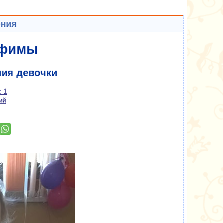
ения
афимы
ния девочки
: 1
ий