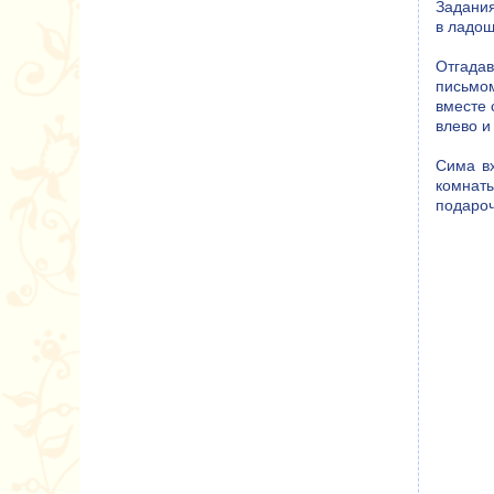
Задания
в ладоши
Отгадав
письмом
вместе 
влево и 
Сима вх
комнаты
подароч