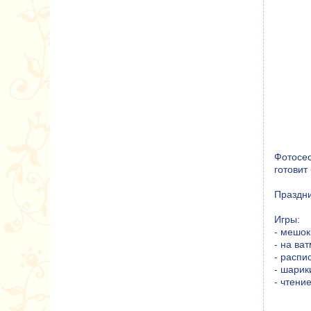
Фотосес
готовит
Праздни
Игры:
- мешок
- на ва
- расп
- шарик
- чтени