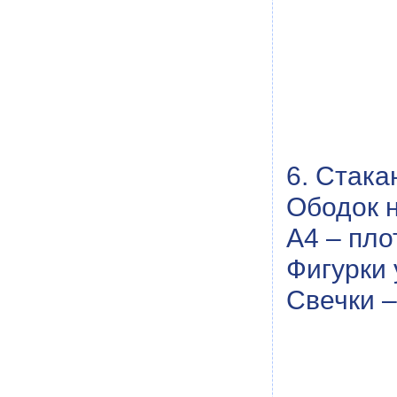
6. Стака
Ободок н
А4 – пло
Фигурки 
Свечки –