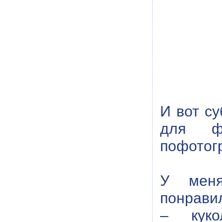
И вот су
для ф
пофотог
У меня
понрави
– куко