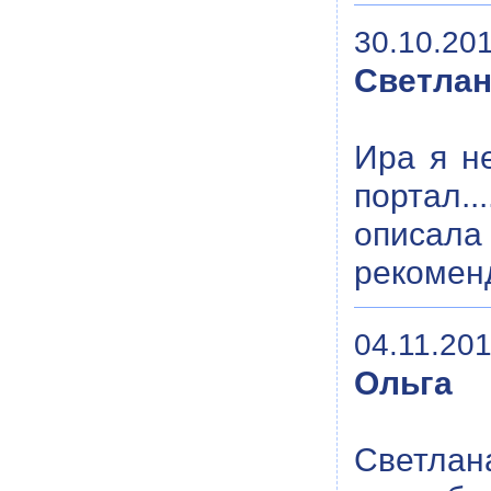
30.10.201
Светла
Ира я н
портал..
описала 
рекоменд
04.11.201
Ольга
Светлан