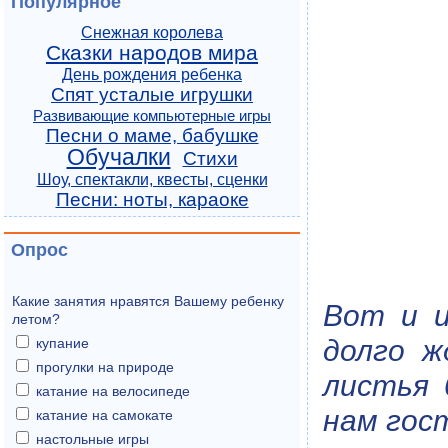
Популярное
Снежная королева
Сказки народов мира
День рождения ребенка
Спят усталые игрушки
Развивающие компьютерные игры
Песни о маме, бабушке
Обучалки
Стихи
Шоу, спектакли, квесты, сценки
Песни: ноты, караоке
Опрос
Какие занятия нравятся Вашему ребенку
Вот и и
летом?
долго ж
купание
прогулки на природе
листья 
катание на велосипеде
нам гост
катание на самокате
настольные игры