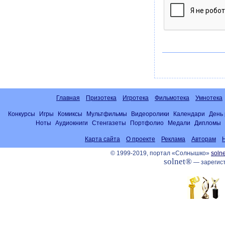
Главная
Призотека
Игротека
Фильмотека
Умнотека
Конкурсы
Игры
Комиксы
Мультфильмы
Видеоролики
Календари
День
Ноты
Аудиокниги
Стенгазеты
Портфолио
Медали
Дипломы
Карта сайта
О проекте
Реклама
Авторам
© 1999-2019, портал «Солнышко»
solne
solnet®
— зарегист