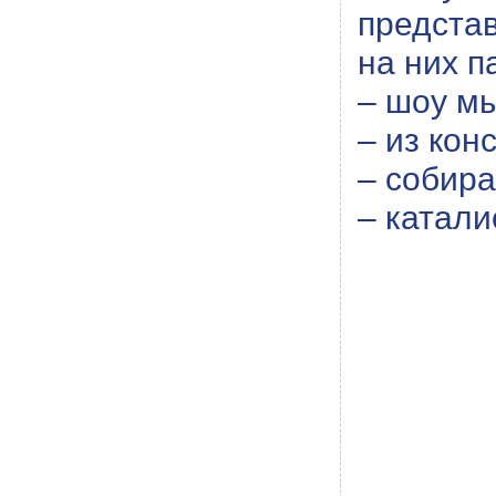
предста
на них п
– шоу мы
– из кон
– собира
– катали