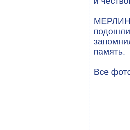
и чество
МЕРЛИН
подошл
запомни
память.
Все фот