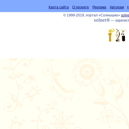
Карта сайта
О проекте
Реклама
Авторам
© 1999-2019, портал «Солнышко»
solne
solnet®
— зарегист