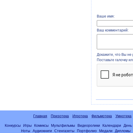
Ваше имя:
Ваш комментарий:
Докажите, что Вы не 
Поставьте галочку и
Главная
Призотека
Игротека
Фильмотека
Умнотека
Конкурсы
Игры
Комиксы
Мультфильмы
Видеоролики
Календари
День
Ноты
Аудиокниги
Стенгазеты
Портфолио
Медали
Дипломы