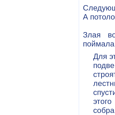
Следующ
А потоло
Злая во
поймала 
Для э
подв
стро
лест
спуст
этог
собра