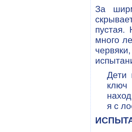
За шир
скрывае
пустая.
много ле
червяки
испытан
Дети 
ключ 
наход
я с л
ИСПЫТАН