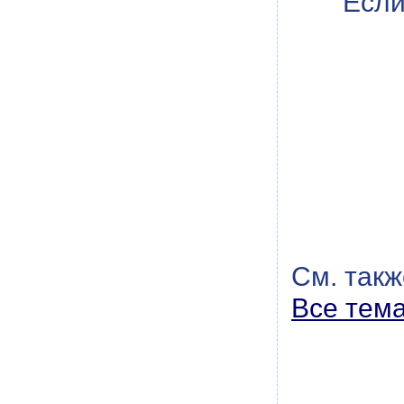
Если
См. такж
Все тем