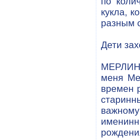
по коли
кукла, к
разным 
Дети зах
МЕРЛИН:
меня Ме
времен 
старинн
важному
именинн
рождения