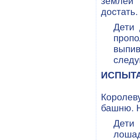
землей 
достать.
Дети 
проп
выпи
след
ИСПЫТА
Королеву
башню. Н
Дети 
лошад