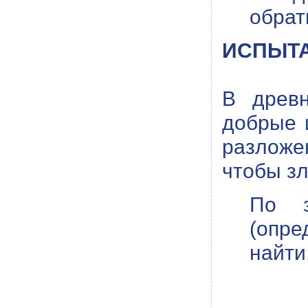
обрат
ИСПЫТАН
В древ
добрые 
разложе
чтобы з
По з
(опре
найти