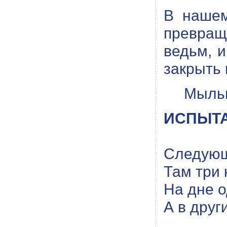
В нашем
превращ
ведьм, 
закрыть 
Мыльн
ИСПЫТА
Следующ
Там три 
На дне о
А в друг