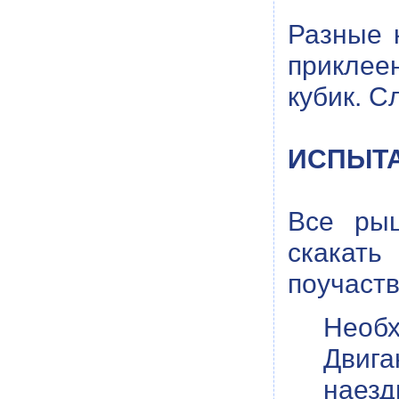
Разные 
приклее
кубик. 
ИСПЫТА
Все ры
скакат
поучаств
Необх
Двиг
наезд