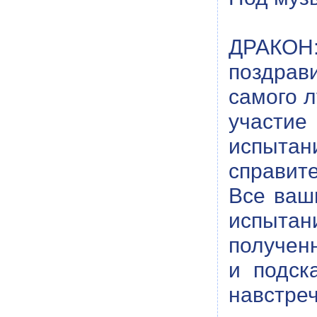
ДРАКОН:
поздрав
самого л
участи
испыта
справит
Все ваш
испытани
полученн
и подск
навстре