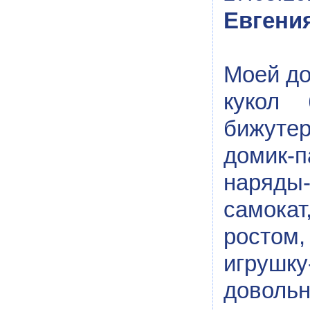
Евгени
Моей до
кукол 
бижутер
домик-п
наряды-
самокат
ростом
игрушк
довольн