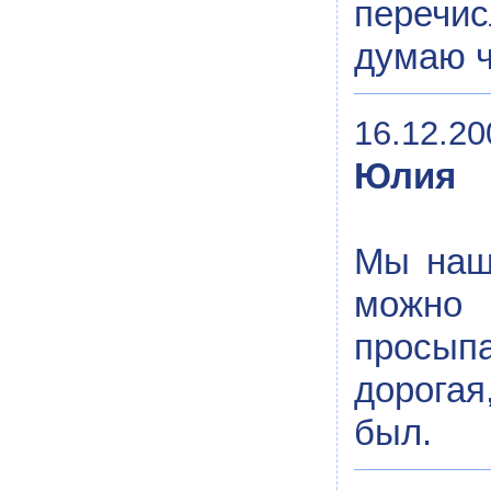
перечис
думаю ч
16.12.20
Юлия
Мы наше
можно 
просып
дорогая
был.