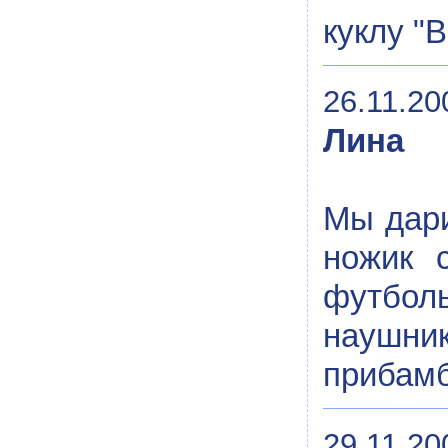
куклу "B
26.11.20
Лина
Мы дари
ножик 
футбол
наушни
прибамб
29.11.20