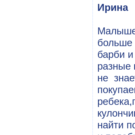
Ирина
Малышей
больше
барби и
разные 
не зна
покупа
ребек
кулонч
найти п