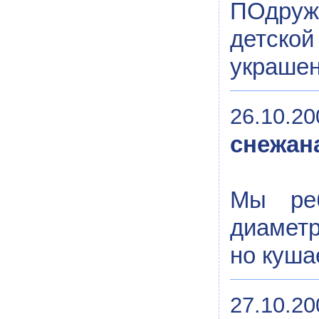
ПОдружк
детско
украшен
26.10.20
снежан
Мы реб
диаметр
но куша
27.10.20