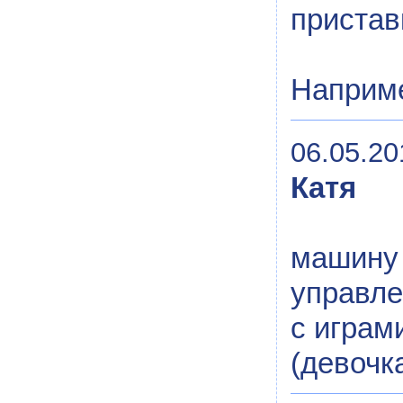
пристав
Наприме
06.05.20
Катя
м
управле
с играм
(девочк