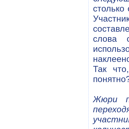
столько 
Участни
составл
слова 
использо
наклеено
Так что
понятно?
Жюри п
перехо
участн