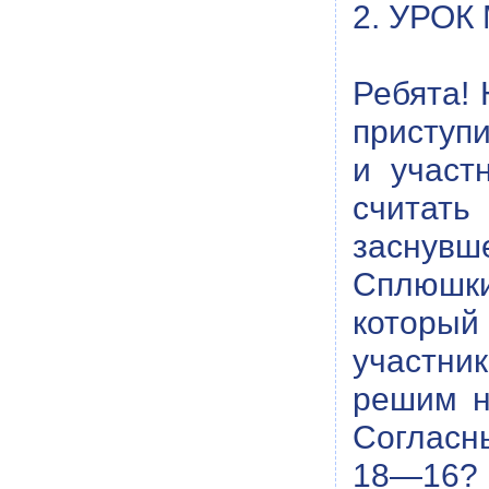
2. УРО
Ребята!
приступи
и участ
считать
заснувш
Сплюшки
который
участни
решим н
Согласн
18—16?