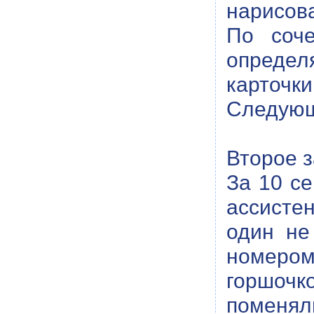
нарисова
По соче
определ
карточк
Следующ
Второе з
За 10 се
ассисте
один не
номером
горшочк
поменял