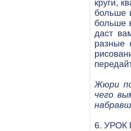
круги, к
больше 
больше в
даст ва
разные 
рисован
передайт
Жюри по
чего вы
набравш
6. УРОК