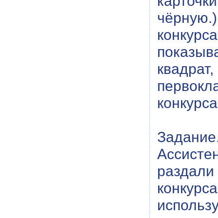
карточк
чёрную
конкурс
показыва
квадрат,
первок
конкурса
Задание
Ассистен
раздал
конкурс
использу