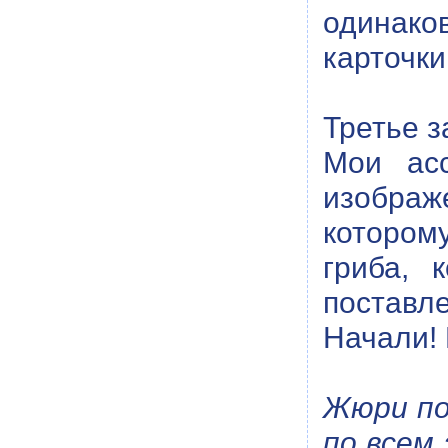
одинак
карточки
Третье з
Мои асс
изображ
котором
гриба, 
поставл
Начали! 
Жюри по
по всем