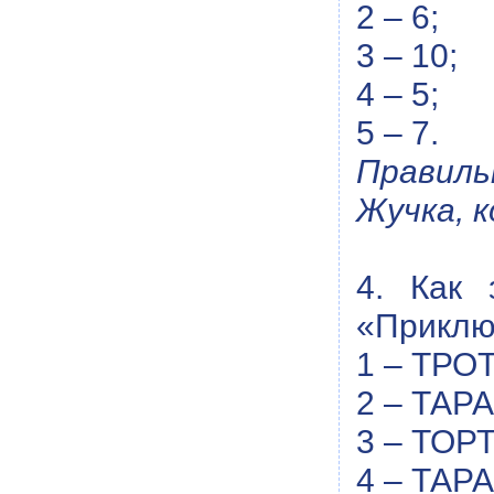
2 – 6;
3 – 10;
4 – 5;
5 – 7.
Правиль
Жучка, к
4. Как 
«Приклю
1 – ТРО
2 – ТАР
3 – ТОР
4 – ТАР