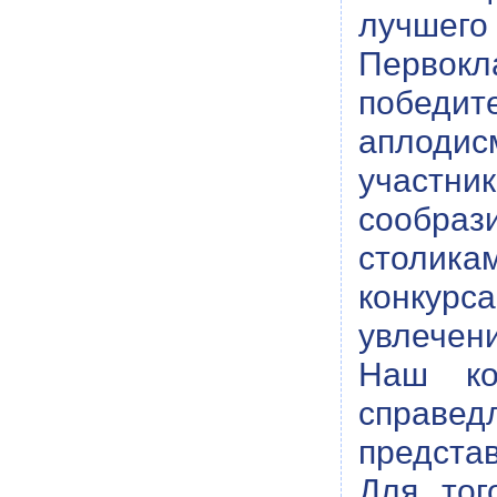
лучшего 
Первок
победит
аплодис
участни
сообраз
столикам
конкурс
увлечени
Наш ко
справе
предста
Для тог