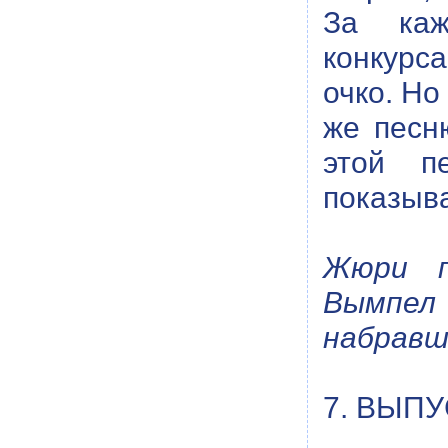
За каж
конкурса
очко. Но
же песн
этой п
показыва
Жюри п
Вымпел 
набравш
7. ВЫП