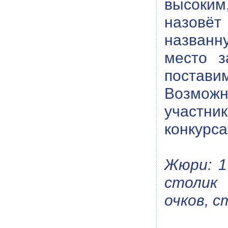
высоким
назовёт
названн
место з
постав
Возможн
участни
конкурса
Жюри: 1
столик
очков, 