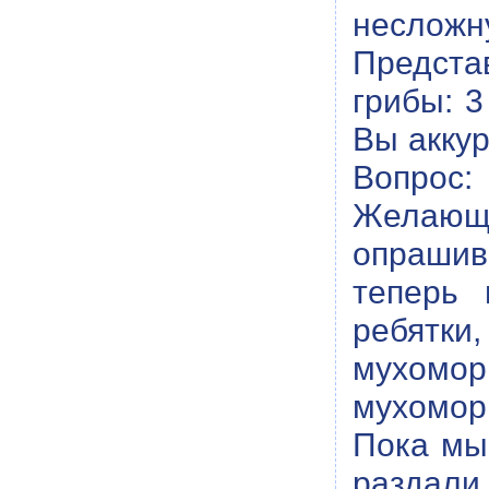
несложн
Предста
грибы: 3
Вы аккур
Вопрос:
Желающ
опрашива
теперь 
ребятки
мухомор
мухоморы
Пока мы
раздали 