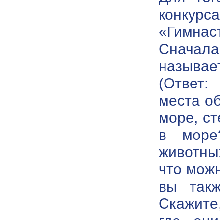
конкур
«Гимнас
Сначала
называе
(Ответ:
места об
море, ст
в море
животны
что можн
вы так
Скажите