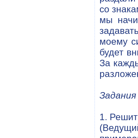
со знака
мы начи
задават
моему с
будет вн
За кажды
разложе
Задания
1. Реши
(Ведущи