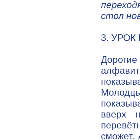
переход
стол но
3. УРОК
Дороги
алфавит
показыв
Молодц
показыв
вверх н
перевёт
сможет. 