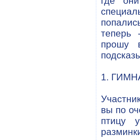
где они
специал
попалис
теперь 
прошу 
подсказ
1. ГИМ
Участник
вы по оч
птицу у
разминки