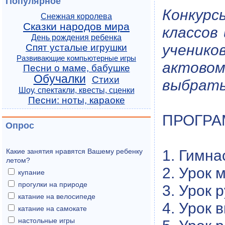
Популярное
Конкурс
Снежная королева
Сказки народов мира
классов
День рождения ребенка
ученико
Спят усталые игрушки
Развивающие компьютерные игры
актово
Песни о маме, бабушке
Обучалки
Стихи
выбрать
Шоу, спектакли, квесты, сценки
Песни: ноты, караоке
ПРОГРА
Опрос
1. Гимна
Какие занятия нравятся Вашему ребенку
летом?
2. Урок 
купание
прогулки на природе
3. Урок 
катание на велосипеде
4. Урок 
катание на самокате
настольные игры