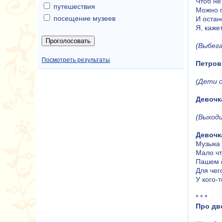
Чтоб не
путешествия
Можно п
посещение музеев
И остан
Я, каже
(Выбег
Посмотреть результаты
Петров
(Дети с
Девочк
(Выходи
Девочк
Музыка 
Мало чт
Пашем ц
Для чег
У кого-
* * *
Про дв