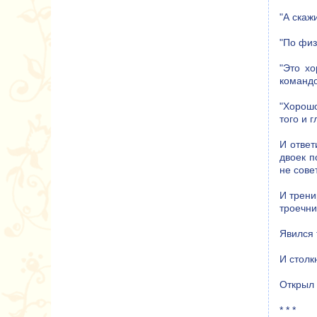
"А скаж
"По физ
"Это хо
командо
"Хорошо
того и 
И ответ
двоек п
не сове
И трени
троечни
Явился 
И столк
Открыл 
* * *