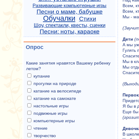
Над нам
Развивающие компьютерные игры
Всем, к
Песни о маме, бабушке
Всем, к
Обучалки
Мы - ма
Стихи
Шоу, спектакли, квесты, сценки
(Звучит
Песни: ноты, караоке
Дети
(
А мы уж
Опрос
Гулять 
Спасите
Мы в кл
Какие занятия нравятся Вашему ребенку
Мы отды
летом?
Спасите
купание
прогулки на природе
(Выходи
катание на велосипеде
Первок
катание на самокате
Придетс
настольные игры
Я бы в 
Еще бы 
подвижные игры
(грозит
компьютерные игры
чтение
Девочк
В школе
творчество