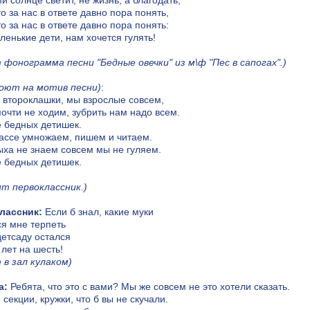
и солнце светит, не жизнь, а благодать,
то за нас в ответе давно пора понять,
то за нас в ответе давно пора понять:
ленькие дети, нам хочется гулять!
 фонограмма песни "Бедные овечки" из м\ф "Пес в сапогах".)
поют на мотив песни)
:
 второклашки, мы взрослые совсем,
почти не ходим, зубрить нам надо всем.
 бедных детишек.
ассе умножаем, пишем и читаем.
ха не знаем совсем мы не гуляем.
 бедных детишек.
т первоклассник.)
лассник:
Если б знал, какие муки
я мне терпеть
детсаду остался
лет на шесть!
 в зал кулаком)
а:
Ребята, что это с вами? Мы же совсем не это хотели сказать.
 секции, кружки, что б вы не скучали.