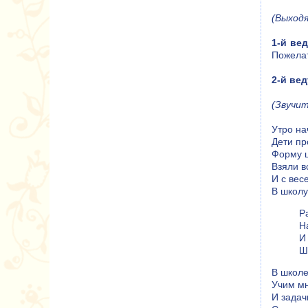
(Выход
1-й ве
Пожелат
2-й ве
(Звучит
Утро на
Дети пр
Форму 
Взяли в
И с вес
В школу
Р
Н
И
Ш
В школе
Учим мн
И задач