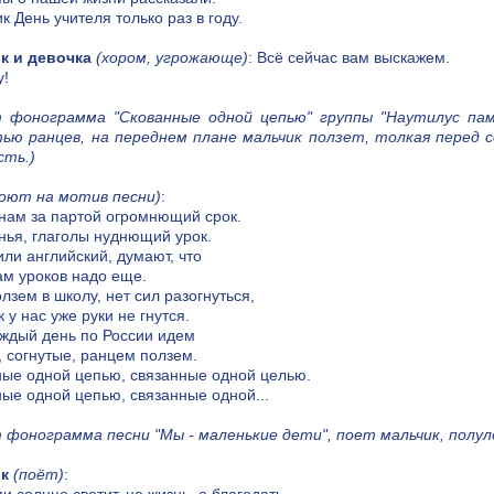
к День учителя только раз в году.
к и девочка
(хором, угрожающе)
: Всё сейчас вам выскажем.
у!
т фонограмма "Скованные одной цепью" группы "Наутилус памп
ью ранцев, на переднем плане мальчик ползет, толкая перед
сть.)
поют на мотив песни)
:
нам за партой огромнющий срок.
ья, глаголы нуднющий урок.
ли английский, думают, что
м уроков надо еще.
олзем в школу, нет сил разогнуться,
 у нас уже руки не гнутся.
аждый день по России идем
 согнутые, ранцем ползем.
ые одной цепью, связанные одной целью.
ые одной цепью, связанные одной...
 фонограмма песни "Мы - маленькие дети", поет мальчик, полу
к
(поёт)
: