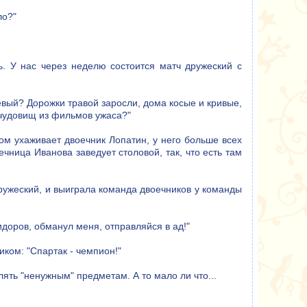
ло?"
ь. У нас через неделю состоится матч дружеский с
левый? Дорожки травой заросли, дома косые и кривые,
и чудовищ из фильмов ужаса?"
дом ухаживает двоечник Лопатин, у него больше всех
ечница Иванова заведует столовой, так, что есть там
ружеский, и выиграла команда двоечников у команды
Сидоров, обманул меня, отправляйся в ад!"
иком: "Спартак - чемпион!"
лять "ненужным" предметам. А то мало ли что...