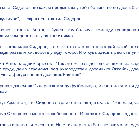
и мне, Сидоров, по каким предметам у тебя больше всего двоек бы
культуре", - покраснев ответил Сидоров.
рошо, - сказал Ангел, - будешь футбольную команду тренироват
й из соседнего рая для троечников".
 - согласился Сидоров, - только ответь мне, что это рай какой-то 
гляди развалятся, ворота упадут скоро. И откуда здесь в раю стату
ил Ангел с одним крылом: "Так это же рай для двоечников. За са
о труду, дома строились под руководством двоечника Оглобли, дво
тую, а фигуры лепил двоечник Клячкин".
ровал двоечник Сидоров команду футбольную, и состоялся матч д
ков.
тут Архангел, что Сидорова в рай отправлял, и сказал: "Что ж ты, 
нул Сидорова с моста скособоченного. И полетел Сидоров в ад с кр
глаза и понял, что сон это. Но с тех пор стал больше внимания уде