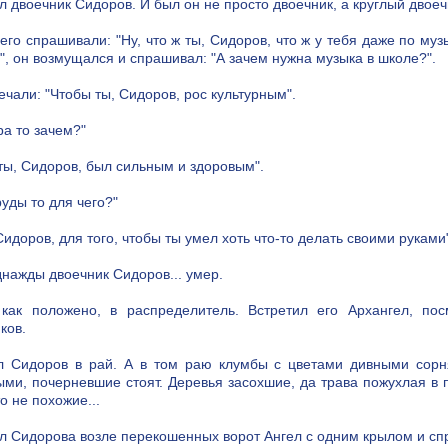
 двоечник Сидоров. И был он не просто двоечник, а круглый двое
 его спрашивали: "Ну, что ж ты, Сидоров, что ж у тебя даже по му
", он возмущался и спрашивал: "А зачем нужна музыка в школе?".
ечали: "Чтобы ты, Сидоров, рос культурным".
ра то зачем?"
ты, Сидоров, был сильным и здоровым".
руды то для чего?"
 Сидоров, для того, чтобы ты умел хоть что-то делать своими руками
днажды двоечник Сидоров... умер.
 как положено, в распределитель. Встретил его Архангел, п
ков.
л Сидоров в рай. А в том раю клумбы с цветами дивными сор
ми, почерневшие стоят. Деревья засохшие, да трава пожухлая в 
то не похожие...
л Сидорова возле перекошенных ворот Ангел с одним крылом и сп