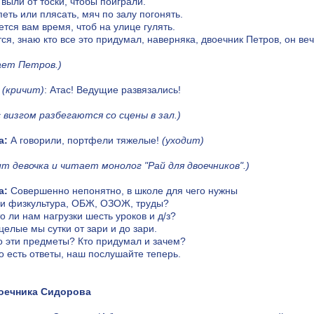
 выли от тоски, чтобы поиграли.
еть или плясать, мяч по залу погонять.
ется вам время, чтоб на улице гулять.
тся, знаю кто все это придумал, наверняка, двоечник Петров, он ве
ает Петров.)
(кричит)
: Атас! Ведущие развязались!
 визгом разбегаются со сцены в зал.)
а:
А говорили, портфели тяжелые!
(уходит)
т девочка и читает монолог "Рай для двоечников".)
а:
Совершенно непонятно, в школе для чего нужны
и физкультура, ОБЖ, ОЗОЖ, труды?
о ли нам нагрузки шесть уроков и д/з?
елые мы сутки от зари и до зари.
о эти предметы? Кто придумал и зачем?
то есть ответы, наш послушайте теперь.
оечника Сидорова