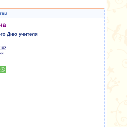
тки
на
ого Дню учителя
 102
ий