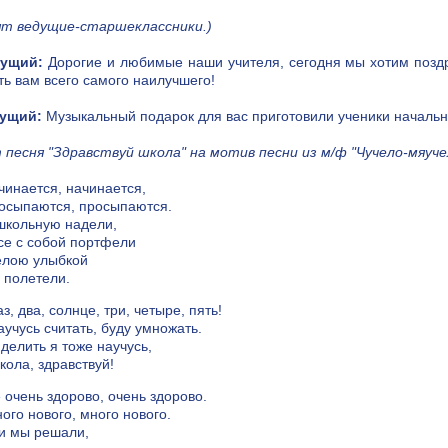
ят ведущие-старшеклассники.)
дущий:
Дорогие и любимые наши учителя, сегодня мы хотим позд
ь вам всего самого наилучшего!
дущий:
Музыкальный подарок для вас приготовили ученики начальны
 песня "Здравствуй школа" на мотив песни из м/ф "Чучело-мяучел
чинается, начинается,
осыпаются, просыпаются.
школьную надели,
се с собой портфели
елою улыбкой
 полетели.
аз, два, солнце, три, четыре, пять!
аучусь считать, буду умножать.
 делить я тоже научусь,
кола, здравствуй!
 очень здорово, очень здорово.
ого нового, много нового.
и мы решали,