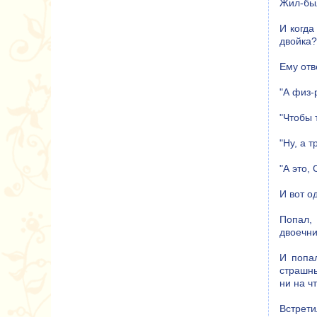
Жил-был
И когда
двойка?
Ему отв
"А физ-
"Чтобы 
"Ну, а т
"А это,
И вот о
Попал,
двоечни
И попа
страшны
ни на ч
Встрети