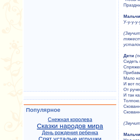
Праздни
Мальчи
У-у-у-у-
(Звучи
тяжест
устало
Дети
(
Сидеть 
Спряжен
Прибави
Мало на
И вот п
От ручек
И так к
Толпою,
Скованн
Популярное
Скованн
Снежная королева
(Звучит
Сказки народов мира
День рождения ребенка
Мальчи
Спят усталые игрушки