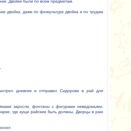
чник. Двойки были по всем предметам.
зыке двойка, даже по физкультуре двойка и по трудам
".
осмотрел дневник и отправил Сидорова в рай для
няками заросли, фонтаны с фигурами неведомыми,
парке, где кущи райские быть должны. Дворцы в раю
росил: