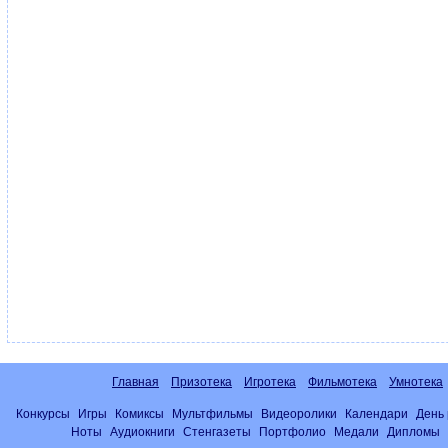
Главная
Призотека
Игротека
Фильмотека
Умнотека
Конкурсы
Игры
Комиксы
Мультфильмы
Видеоролики
Календари
День
Ноты
Аудиокниги
Стенгазеты
Портфолио
Медали
Дипломы