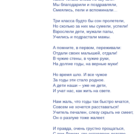
Мы благодарили и поздравляли,
Смеялись, пели и вспоминали…
Три класса будто бы сон пролетели,
Но сколько за них мы сумели, успели!
Взрослели дети, мужали папы,
Учились и подрастали мамы.
А помните, в первом, переживали:
Отдали своих малышей, отдали!
В чужие стены, в чужие руки,
На долгие годы, на верные муки!
Но время шло. И все чужое
За годы эти стало родное.
А дети наши – уже не дети,
И учат нас, как жить на свете.
Нам жаль, что годы так быстро мчатся,
Совсем не хочется расставаться!
Учитель печален, слезу скрыть не смеет,
Он о разлуке тоже жалеет.
И правда, очень грустно прощаться,
С тем Домом, где оставляем детство,