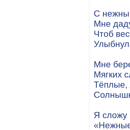
С нежны
Мне даду
Чтоб ве
Улыбнул
Мне бере
Мягких с
Тёплые,
Солнышк
Я сложу 
«Нежные