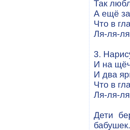
Так любл
А ещё з
Что в гл
Ля-ля-ля
3. Нарис
И на щёч
И два яр
Что в гл
Ля-ля-ля
Дети бе
бабушек