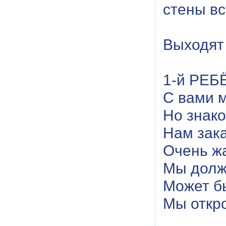
стены вс
Выходят 
1-й РЕБ
С вами м
Но знак
Нам зака
Очень жа
Мы долж
Может б
Мы откро