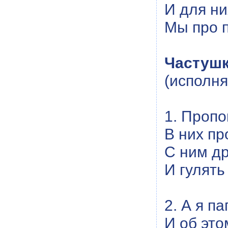
И для ни
Мы про 
Частушк
(исполня
1. Пропо
В них пр
С ним др
И гулять
2. А я п
И об это