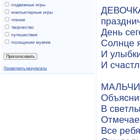
подвижные игры
ДЕВОЧКА
компьютерные игры
праздни
чтение
творчество
День се
путешествия
Солнце я
посещение музеев
И улыбк
И счастл
Посмотреть результаты
МАЛЬЧИК
Объяснит
В светлы
Отмечае
Все ребя