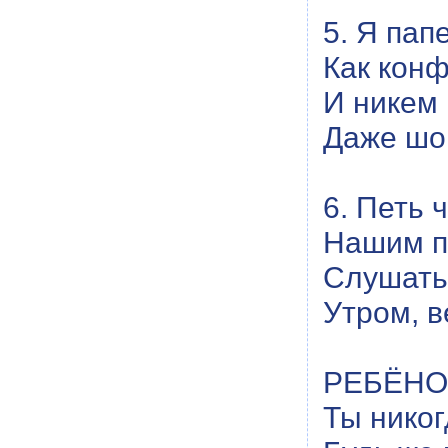
5. Я пап
Как конф
И никем
Даже шо
6. Петь 
Нашим п
Слушать 
Утром, в
РЕБЁНОК:
Ты никог