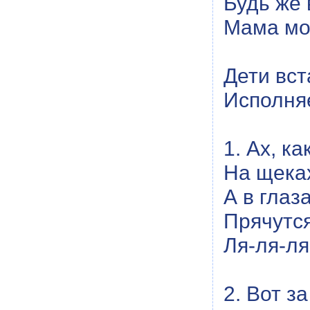
Будь же 
Мама моя
Дети вст
Исполня
1. Ах, к
На щеках
А в глаз
Прячутс
Ля-ля-ля
2. Вот з