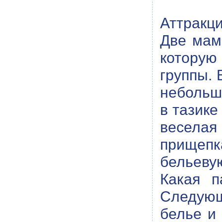
Аттракц
Две мам
которую
группы. 
небольшо
в тазике
веселая
прищеп
бельевую
Какая п
Следующ
белье и 