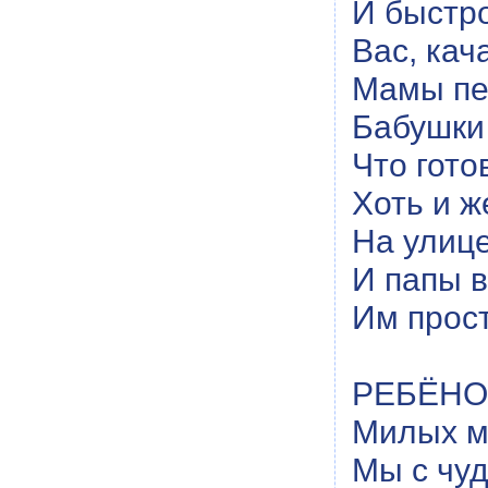
И быстро
Вас, кач
Мамы пе
Бабушки 
Что гото
Хоть и ж
На улице
И папы 
Им прост
РЕБЁНОК
Милых м
Мы с чу