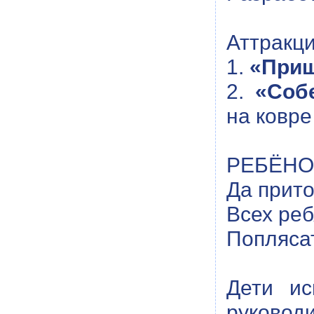
Аттракц
1.
«Приш
2.
«Соб
на ковре
РЕБЁНОК
Да прито
Всех ре
Поплясат
Дети и
руководи