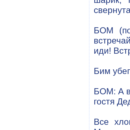
свернута
БОМ (по
встреча
иди! Вст
Бим убег
БОМ: А в
гостя Де
Все хло