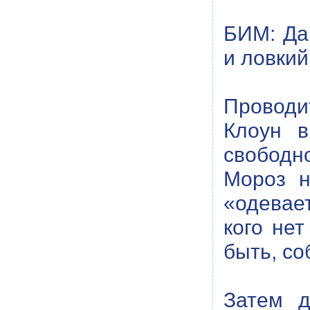
БИМ: Да
и ловкий
Проводи
Клоун в
свободн
Мороз н
«одевае
кого нет
быть, со
Затем 