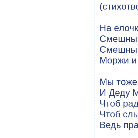
(стихотв
На елоч
Смешные
Смешные
Моржи и
Мы тоже
И Деду 
Чтоб ра
Чтоб сл
Ведь пра