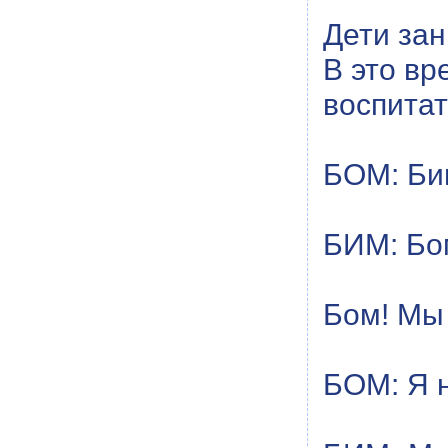
Дети за
В это вр
воспитат
БОМ: Бим
БИМ: Бом
Бом! Мы 
БОМ: Я н