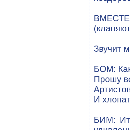
ВМЕСТЕ:
(кланяют
Звучит 
БОМ: Как
Прошу вс
Артистов
И хлопат
БИМ: Ит
удивлен