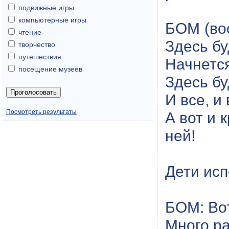
подвижные игры
компьютерные игры
БОМ (вос
чтение
Здесь бу
творчество
путешествия
Начнется
посещение музеев
Здесь бу
И все, и
Посмотреть результаты
А вот и 
ней!
Дети ис
БОМ: Вот
Много ра