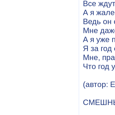
Все ждут
А я жал
Ведь он 
Мне даже
А я уже 
Я за год
Мне, пра
Что год 
(автор: 
СМЕШН