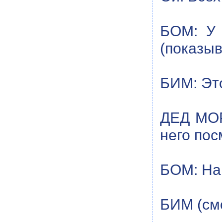
БОМ: У 
(показыв
БИМ: Это
ДЕД МОР
него пос
БОМ: На
БИМ (смо