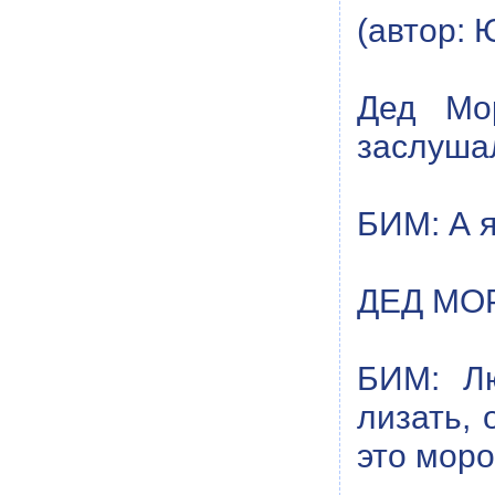
(автор: 
Дед Мор
заслуша
БИМ: А я
ДЕД МОР
БИМ: Лю
лизать, 
это моро