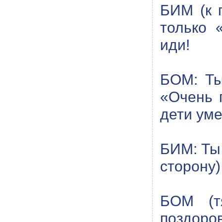
БИМ (к 
только «
иди!
БОМ: Ты
«Очень 
дети уме
БИМ: Ты 
сторону)
БОМ (т
поздоров