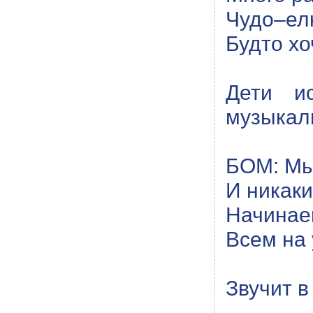
Чудо–елк
Будто хо
Дети и
музыкал
БОМ: Мы
И никаки
Начинае
Всем на 
Звучит в