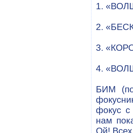
1. «ВО
2. «БЕС
3. «КОР
4. «ВО
БИМ (по
фокусник
фокус с
нам пок
Ой! Всех