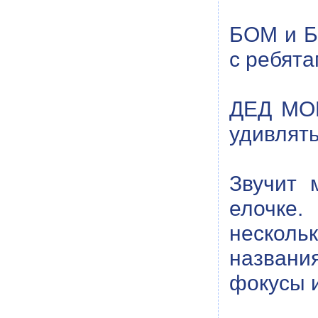
БОМ и Б
с ребята
ДЕД МОР
удивлять
Звучит 
елочке
несколь
названи
фокусы и