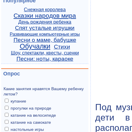
Популярное
Снежная королева
Сказки народов мира
День рождения ребенка
Спят усталые игрушки
Развивающие компьютерные игры
Песни о маме, бабушке
Обучалки
Стихи
Шоу, спектакли, квесты, сценки
Песни: ноты, караоке
Опрос
Какие занятия нравятся Вашему ребенку
летом?
купание
Под муз
прогулки на природе
дети в
катание на велосипеде
катание на самокате
располаг
настольные игры