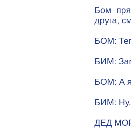
Бом пря
друга, с
БОМ: Теп
БИМ: За
БОМ: А я
БИМ: Ну.
ДЕД МОРО