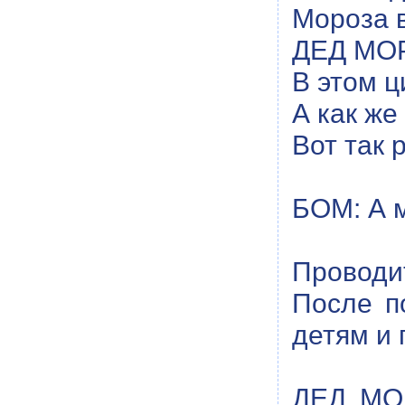
Мороза в
ДЕД МОР
В этом ц
А как же
Вот так р
БОМ: А м
Проводи
После п
детям и 
ДЕД МОР