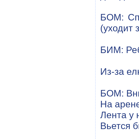
БОМ: Спр
(уходит 
БИМ: Реб
Из-за ел
БОМ: Вн
На арене
Лента у 
Вьется б