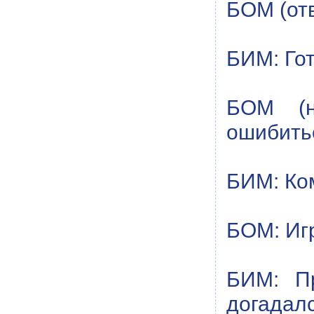
БОМ (от
БИМ: Гот
БОМ (н
ошибить
БИМ: Ком
БОМ: Игр
БИМ: Пр
догадал