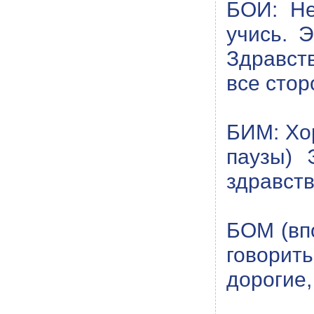
БОИ: Не
учись. 
Здравств
все стор
БИМ: Хор
паузы) 
здравств
БОМ (впо
говорит
дорогие,