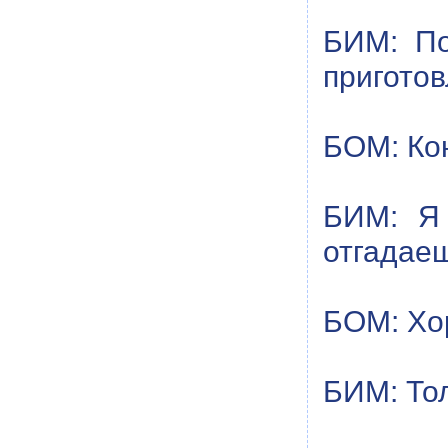
БИМ: По
приготов
БОМ: Кон
БИМ: Я 
отгадаеш
БОМ: Хор
БИМ: Тол