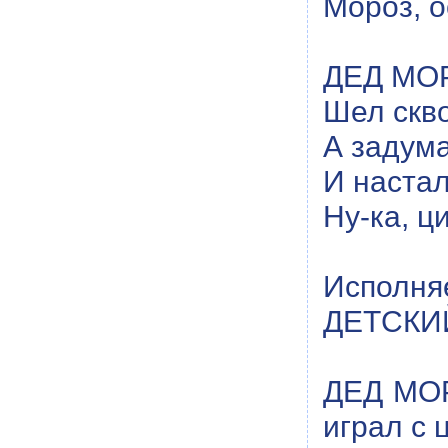
Мороз, о
ДЕД МОР
Шел скво
А задума
И настал
Ну-ка, ц
Исполн
ДЕТСКИЙ
ДЕД МОР
играл с 