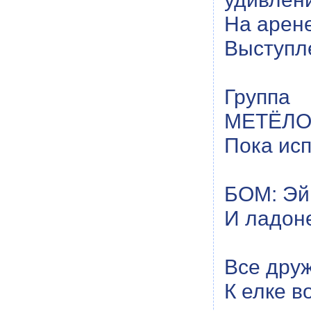
На арене
Выступле
Групп
МЕТЁЛОЧ
Пока исп
БОМ: Эй,
И ладон
Все дру
К елке в