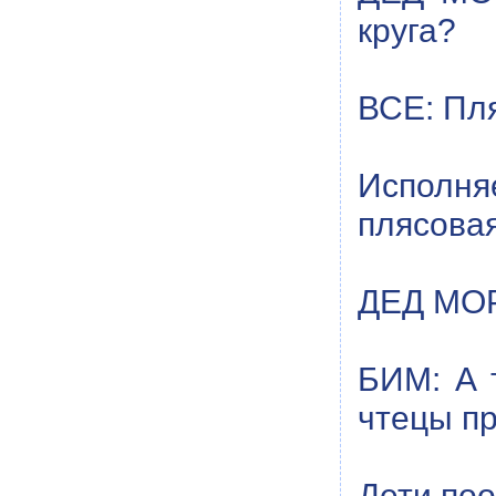
круга?
ВСЕ: Пля
Исполня
плясовая
ДЕД МОРО
БИМ: А 
чтецы пр
Дети по