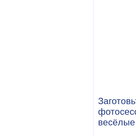
Заготов
фотосес
весёлые