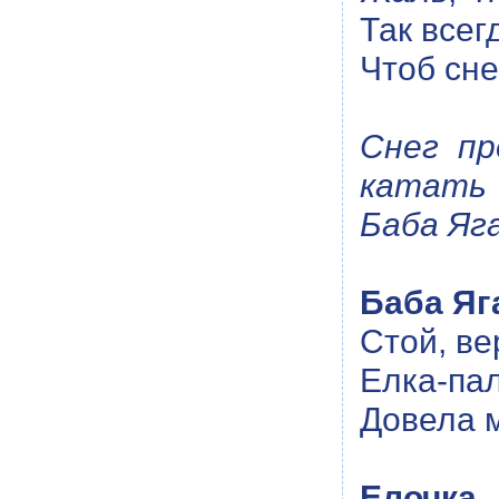
Так всег
Чтоб сне
Снег пр
катать 
Баба Яг
Баба Яг
Стой, в
Елка-пал
Довела м
Елочка