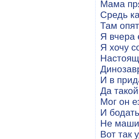
Мама пр
Средь ка
Там опят
Я вчера 
Я хочу с
Настоящ
Динозавр
И в прид
Да такой
Мог он е
И бодать
Не машин
Вот так 