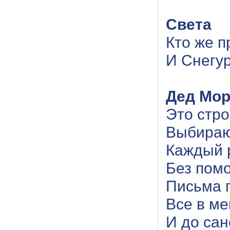
Света
Кто же п
И Снегур
Дед Мор
Это стро
Выбираю
Каждый 
Без пом
Письма 
Все в м
И до сан