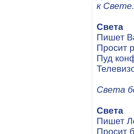
к Свете
Света
Пишет В
Просит р
Пуд конф
Телевизо
Света б
Света
Пишет Л
Просит б