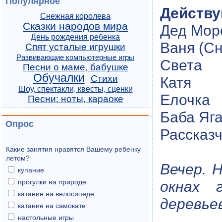
Популярное
Действу
Снежная королева
Сказки народов мира
Дед Мор
День рождения ребенка
Ваня (Сн
Спят усталые игрушки
Развивающие компьютерные игры
Света
Песни о маме, бабушке
Обучалки
Стихи
Катя
Шоу, спектакли, квесты, сценки
Елочка
Песни: ноты, караоке
Баба Яг
Опрос
Рассказч
Какие занятия нравятся Вашему ребенку
летом?
Вечер. 
купание
прогулки на природе
окнах 
катание на велосипеде
деревьев
катание на самокате
настольные игры