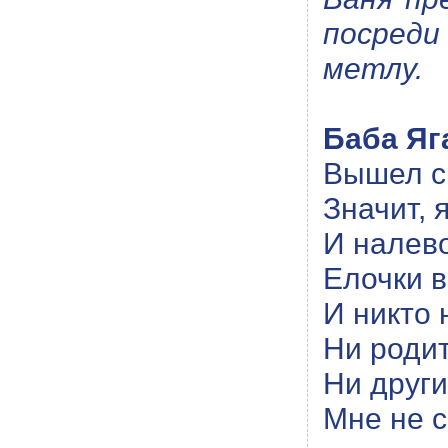
посреди
метлу.
Баба Яг
Вышел сн
Значит, 
И налево
Елочки в
И никто 
Ни родит
Ни други
Мне не с