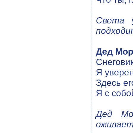
Света 
подходит
Дед Мор
Снеговик
Я уверен
Здесь ег
Я с собо
Дед Мо
оживает