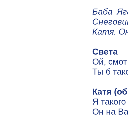
Баба Яг
Снегови
Катя. О
Света
Ой, смот
Ты б так
Катя (о
Я такого
Он на Ва