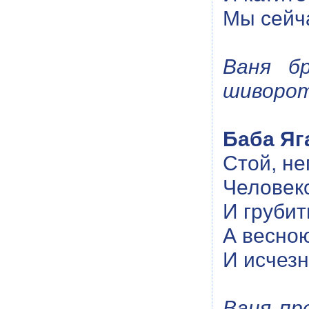
Мы сейча
Ваня б
шиворот
Баба Яг
Стой, не
Человек
И грубит
А весно
И исчезн
Ваня пр