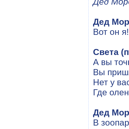
Дед Мор
Дед Мор
Вот он я
Света (
А вы то
Вы приш
Нет у ва
Где оле
Дед Мор
В зоопар