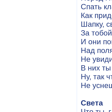
Спать кл
Как прид
Шапку, с
За тобой
И они п
Над пол
Не увиди
В них ты
Ну, так 
Не усне
Света
Что ты, 