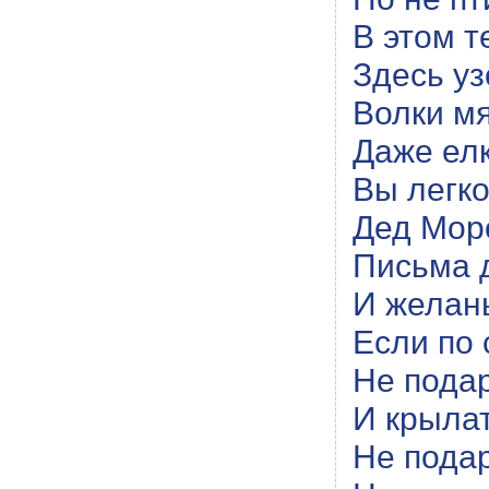
В этом т
Здесь у
Волки мя
Даже ел
Вы легко
Дед Моро
Письма д
И желань
Если по 
Не подар
И крылат
Не подар