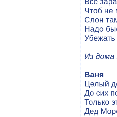
Все зара
Чтоб не 
Слон та
Надо быс
Убежать 
Из дома 
Ваня
Целый де
До сих п
Только э
Дед Моро