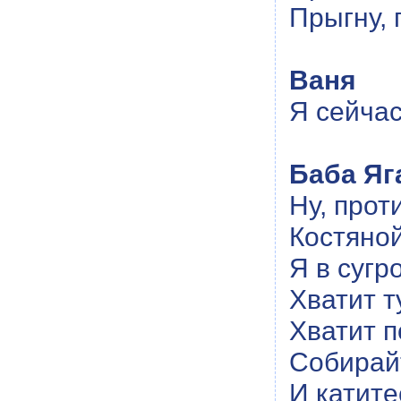
Прыгну, 
Ваня
Я сейчас
Баба Яг
Ну, прот
Костяной
Я в сугр
Хватит т
Хватит п
Собирайт
И катите