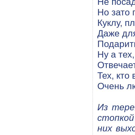
Не посад
Но зато 
Куклу, п
Даже дл
Подарит
Ну а тех,
Отвечает
Тех, кто
Очень лю
Из тере
стопкой
них вых