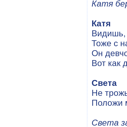
Катя бе
Катя
Видишь, 
Тоже с н
Он девчо
Вот как 
Света
Не трожь
Положи м
Света з