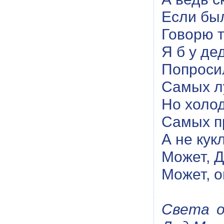
Если был
Говорю т
Я б у д
Попроси
Самых л
Но холод
Самых п
А не кук
Может, 
Может, о
Света о