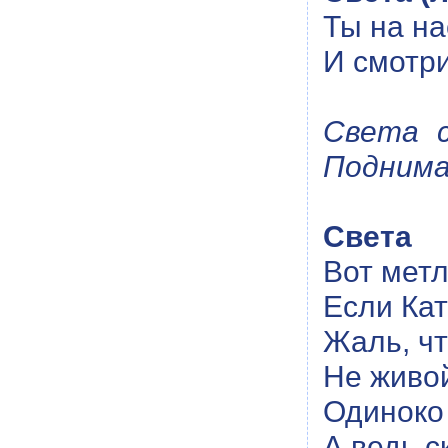
Ты на на
И смотри
Света с
Поднима
Света
Вот метл
Если Кат
Жаль, чт
Не живой
Одиноко
А ведь с