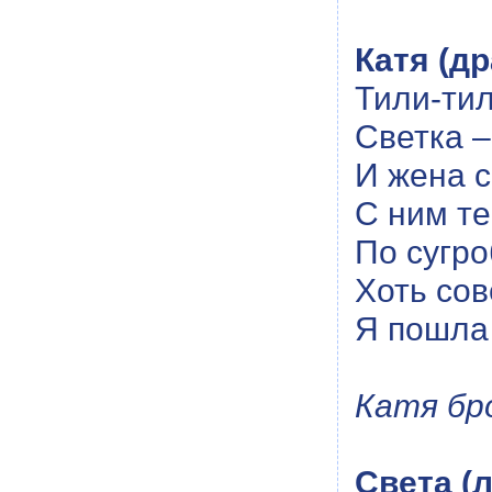
Катя (д
Тили-тил
Светка –
И жена с
С ним те
По сугро
Хоть сов
Я пошла
Катя бр
Света (