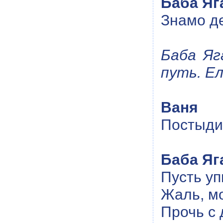
Баба Яг
Знамо де
Баба Яг
путь. Е
Ваня
Постыди
Баба Яг
Пусть уп
Жаль, мо
Прочь с 