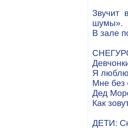
Звучит 
шумы».
В зале п
СНЕГУРО
Девчонк
Я люблю
Мне без 
Дед Мор
Как зову
ДЕТИ: С