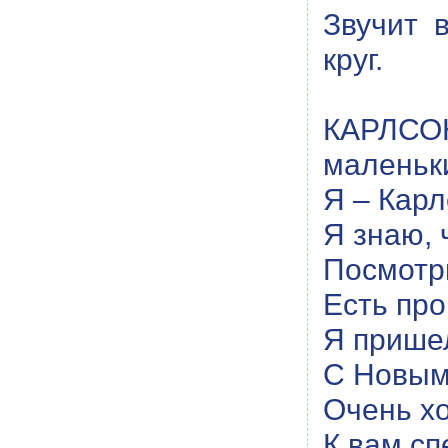
Звучит 
круг.
КАРЛСОН 
маленьк
Я – Карл
Я знаю, 
Посмотри
Есть про
Я пришел
С Новым
Очень хо
К вам сп