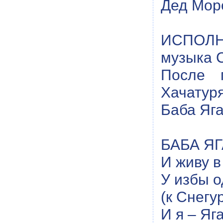
Дед Мор
ИСПОЛН
музыка С
После 
Хачатур
Баба Яга
БАБА ЯГА
И живу в
У избы о
(к Снегур
И я – Яга