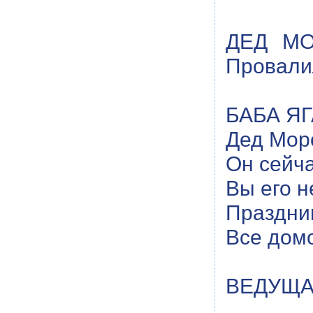
ДЕД МОР
Провалил
БАБА ЯГА
Дед Мор
Он сейча
Вы его н
Праздник
Все домо
ВЕДУЩАЯ