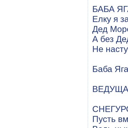
БАБА ЯГА
Елку я з
Дед Мор
А без Де
Не насту
Баба Яга
ВЕДУЩАЯ
СНЕГУРО
Пусть вм