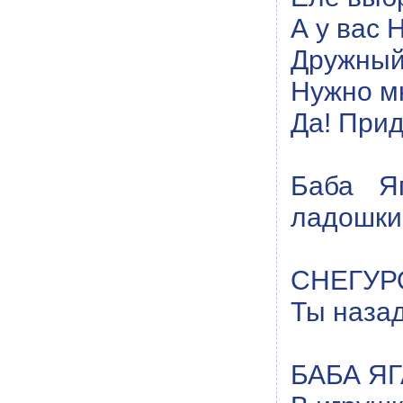
А у вас 
Дружный
Нужно м
Да! Прид
Баба Яг
ладошки
СНЕГУРО
Ты назад
БАБА ЯГА