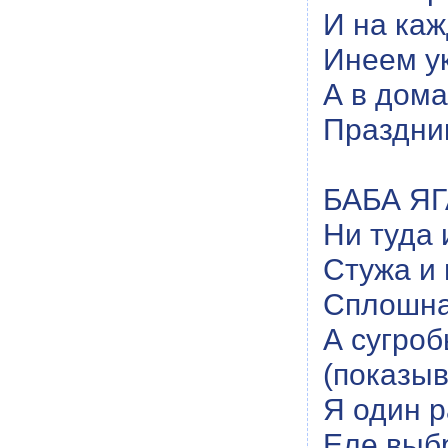
И на каж
Инеем ук
А в дома
Праздник
БАБА ЯГ
Ни туда 
Стужа и
Сплошна
А сугробы
(показыв
Я один р
Еле выб