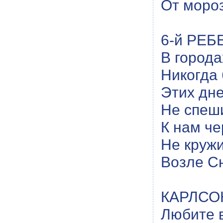
От моро
6-й РЕБ
В города
Никогда 
Этих дне
Не спеш
К нам че
Не круж
Возле С
КАРЛСОН
Любите 