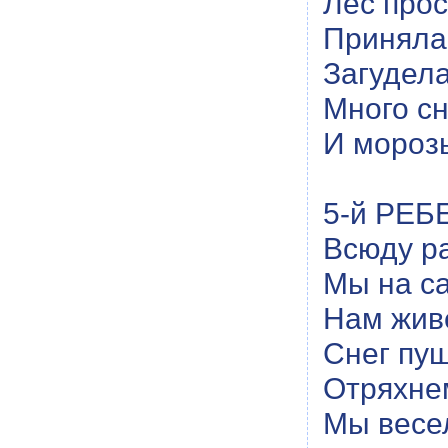
Лес прос
Принялас
Загудела
Много сн
И мороз
5-й РЕБ
Всюду ра
Мы на с
Нам живе
Снег пуш
Отряхне
Мы весе