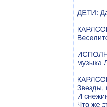
ДЕТИ: Д
КАРЛСОН
Веселитс
ИСПОЛН
музыка 
КАРЛСОН
Звезды, 
И снежин
Что же э