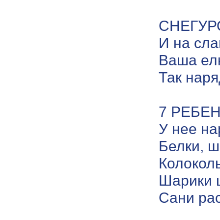
СНЕГУРО
И на сла
Ваша елк
Так наря
7 РЕБЕНО
У нее на
Белки, ш
Колоколь
Шарики 
Сани ра