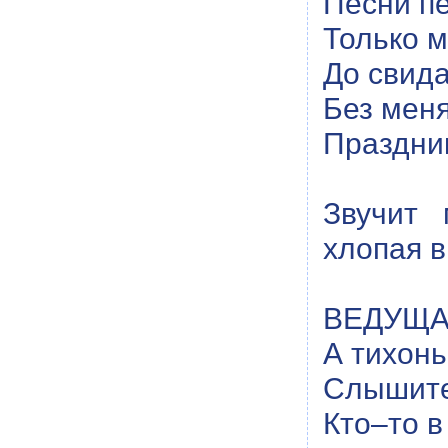
Песни пе
Только м
До свида
Без меня
Праздник
Звучит 
хлопая в
ВЕДУЩАЯ
А тихонь
Слышите,
Кто–то в