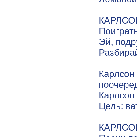
КАРЛСОН:
Поиграт
Эй, подр
Разбирай
Карлсо
поочере
Карлсон
Цель: в
КАРЛСОН