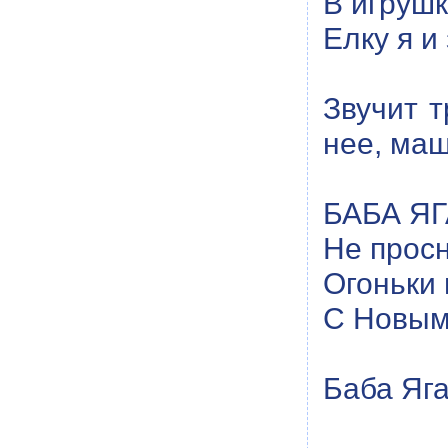
В игрушк
Елку я и
Звучит т
нее, маше
БАБА ЯГА
Не просн
Огоньки 
С Новым 
Баба Яга