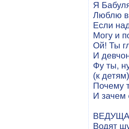
Я Бабуля
Люблю вс
Если над
Могу и п
Ой! Ты г
И девчон
Фу ты, н
(к детям
Почему 
И зачем
ВЕДУЩАЯ
Водят ш