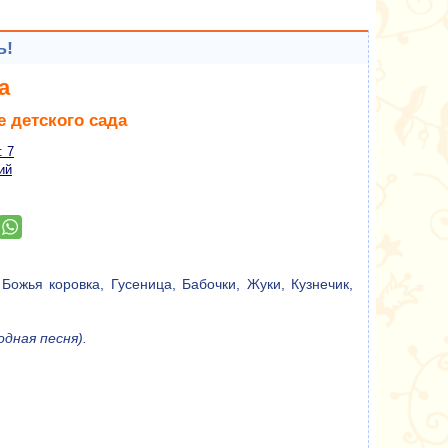
ь!
а
е детского сада
: 7
ий
Божья коровка, Гусеница, Бабочки, Жуки, Кузнечик,
дная песня).