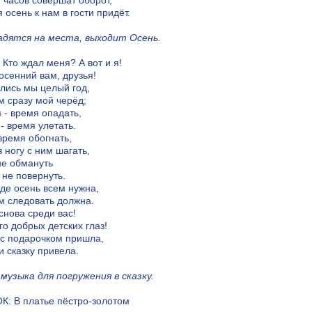
 часов совершат оборот,
 осень к нам в гости придёт.
адятся на места, выходит Осень.
Кто ждал меня? А вот и я!
осенний вам, друзья!
лись мы целый год,
м сразу мой черёд;
 - время опадать,
- время улетать.
ремя обогнать,
 ногу с ним шагать,
не обмануть
 не повернуть.
де осень всем нужна,
м следовать должна.
 снова среди вас!
го добрых детских глаз!
 с подарочком пришла,
ти сказку привела.
музыка для погружения в сказку.
: В платье пёстро-золотом