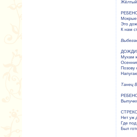
Жёлтый 
РЕБЕНОК
Мокрые
Это до
К нам с
Выбега
ДОЖДИК:
Мухам к
Осенним
Позову 
Напугаю
Танец 
РЕБЕНОК
Выпучил
СТРЕКОЗ
Нет уж 
Где под
Был гот