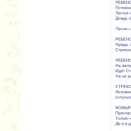
РЕБЕНОК
Потемне
Листья 
Дождь о
Песня «
РЕБЕНОК
Нужда, 
Стрекоз
РЕБЕНОК
На желу
Идёт Ст
Уж не р
СТРЕКОЗ
Истомил
(стучит
БОЖЬЯ 
Приглас
Только 
Да и в 