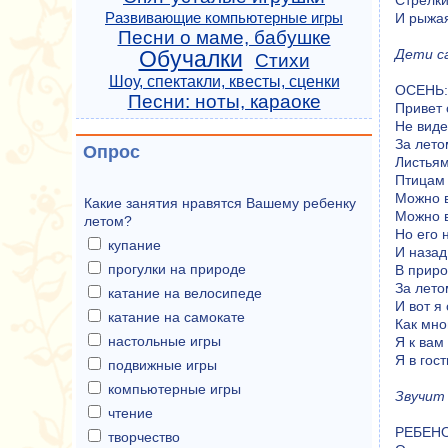
Стрелки
Развивающие компьютерные игры
И рыжая
Песни о маме, бабушке
Обучалки
Дети с
Стихи
Шоу, спектакли, квесты, сценки
ОСЕНЬ: 
Песни: ноты, караоке
Привет 
Не виде
За лето
Опрос
Листьям
Птицам 
Можно в
Какие занятия нравятся Вашему ребенку
Можно в
летом?
Но его 
купание
И назад
прогулки на природе
В приро
За лето
катание на велосипеде
И вот я
катание на самокате
Как мно
настольные игры
Я к вам
Я в гос
подвижные игры
компьютерные игры
Звучит 
чтение
РЕБЕНОК
творчество