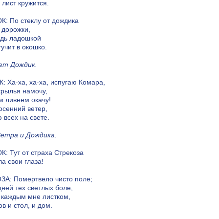
лист кружится.
: По стеклу от дождика
 дорожки,
ждь ладошкой
тучит в окошко.
ет Дождик.
 Ха-ха, ха-ха, испугаю Комара,
рылья намочу,
 ливнем окачу!
осенний ветер,
 всех на свете.
Ветра и Дождика.
: Тут от страха Стрекоза
а свои глаза!
А: Помертвело чисто поле;
дней тех светлых боле,
 каждым мне листком,
ов и стол, и дом.