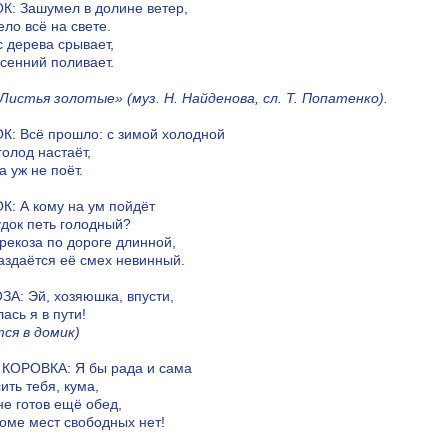
: Зашумел в долине ветер,
ло всё на свете.
с дерева срывает,
сенний поливает.
Листья золотые» (муз. Н. Найденова, сл. Т. Попатенко).
: Всё прошло: с зимой холодной
голод настаёт,
а уж не поёт.
: А кому на ум пойдёт
док петь голодный?
рекоза по дороге длинной,
аздаётся её смех невинный.
А: Эй, хозяюшка, впусти,
ась я в пути!
ся в домик)
КОРОВКА: Я бы рада и сама
ить тебя, кума,
не готов ещё обед,
доме мест свободных нет!