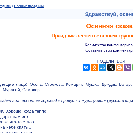
аздники
/
Осенние праздники
Здравствуй, осен
Осенняя сказк
Праздник осени в старшей групп
Количество комментариев
Оставить свой комментар
ПОДЕЛИТЬСЯ
ующие лица:
Осень, Стрекоза, Комарик, Мушка, Дождик, Ветер, 
, Муравей, Самовар.
одят зал, исполняя хоровод «Травушка-муравушка» (русская наро
: Хорошо, когда тепло,
дарит нам его.
реже что-то стало
на небе сиять...
ам, наверно, осень