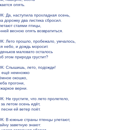
ается опять.
: Да, наступила прохладная осень,
на дорожку два листика сбросил.
летают стаями птицы,
нней весною опять возвратиться.
: Лето прошло, пробежало, умчалось,
я небо, и дождь моросит.
деньков маловато осталось
об этом природа грустит?
К: Слышишь, лето, подожди!
и ещё немножко
ёмное окошко,
неба прогони,
жаркое верни.
: Не грустите, что лето пролетело,
за летом осень идёт,
песни ей ветер поёт.
: В южные страны птенцы улетают,
айну заветную знают: