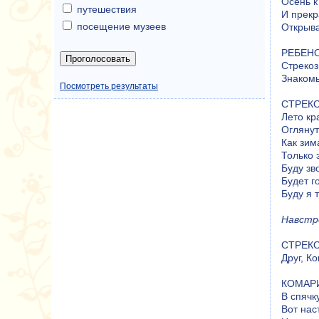
Осень к
путешествия
И прекр
посещение музеев
Открыв
РЕБЕНОК
Стрекоз
Знакомы
Посмотреть результаты
СТРЕКОЗ
Лето кр
Оглянут
Как зима
Только 
Буду зв
Будет г
Буду я 
Навстр
СТРЕКОЗ
Друг, К
КОМАРИК
В спячк
Вот нас