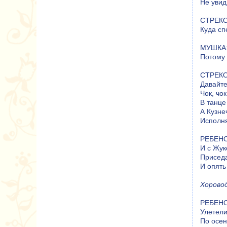
Не увид
СТРЕКО
Куда сп
МУШКА: 
Потому 
СТРЕКОЗ
Давайте
Чок, чок
В танце
А Кузне
Исполня
РЕБЕНО
И с Жук
Приседа
И опять
Хоровод
РЕБЕНОК
Улетели
По осе