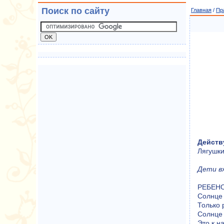
Поиск по сайту
Главная
/
Пр
Действ
Лягушки
Дети вх
РЕБЕНОК
Солнце 
Только 
Солнце 
Это к н