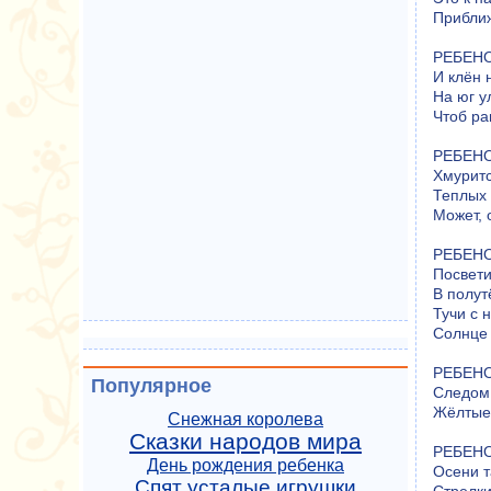
Приближ
РЕБЕНОК
И клён 
На юг у
Чтоб ра
РЕБЕНОК
Хмуритс
Теплых 
Может, 
РЕБЕНО
Посвет
В полут
Тучи с 
Солнце 
РЕБЕНОК
Популярное
Следом 
Жёлтые 
Снежная королева
Сказки народов мира
РЕБЕНОК
День рождения ребенка
Осени т
Спят усталые игрушки