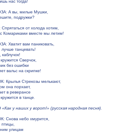
ишь нас тогда!
ЗА: А вы, милые Мушки,
ешите, подружки?
Спрятаться от холода хотим,
с Комариками вместе мы летим!
А: Хватит вам паниковать,
 лучше танцевать!
, каблучок!
 кружится Сверчок,
чик без ошибки
ет вальс на скрипке!
К: Крылья Стрекозы мелькают,
ом она порхает,
ет в реверансе
 кружится в танце.
 «Как у наших у ворот!» (русская народная песня).
: Снова небо хмурится,
 птицы,
нним улицам