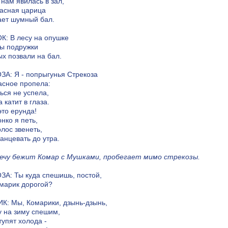
 нам явилась в зал,
асная царица
ает шумный бал.
: В лесу на опушке
ы подружки
х позвали на бал.
А: Я - попрыгунья Стрекоза
асное пропела:
ься не успела,
 катит в глаза.
это ерунда!
онко я петь,
олос звенеть,
танцевать до утра.
ечу бежит Комар с Мушками, пробегает мимо стрекозы.
А: Ты куда спешишь, постой,
омарик дорогой?
: Мы, Комарики, дзынь-дзынь,
у на зиму спешим,
тупят холода -