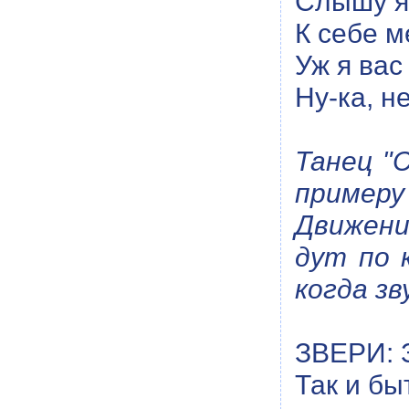
Слышу я 
К себе м
Уж я вас
Ну-ка, н
Танец "
примеру 
Движени
дут по 
когда зв
ЗВЕРИ: З
Так и бы