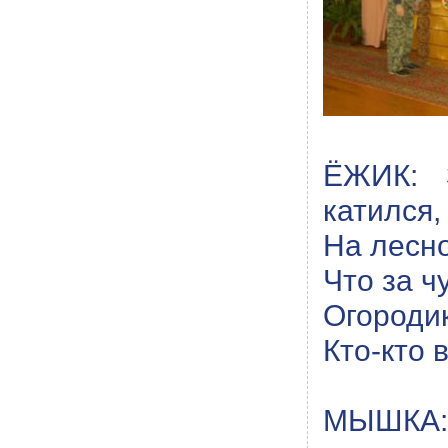
ЁЖИК: З
катился,
На лесно
Что за ч
Огороди
Кто-кто 
МЫШКА: 