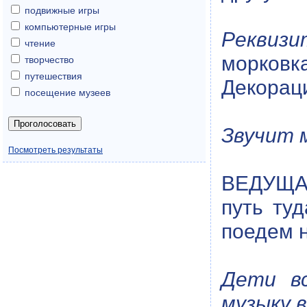
подвижные игры
компьютерные игры
Реквизи
чтение
морковка
творчество
путешествия
Декораци
посещение музеев
Звучит м
Посмотреть результаты
ВЕДУЩАЯ
путь ту
поедем н
Дети вс
музыку 