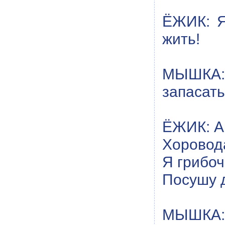
ЁЖИК: Я
жить!
МЫШКА:
запасать
ЁЖИК: А 
Хоровода
Я грибоч
Посушу д
МЫШКА: 