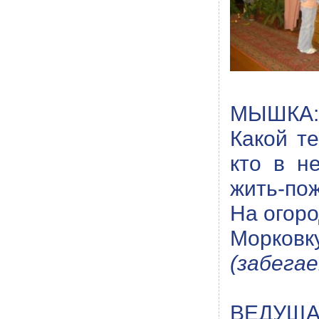
МЫШКА: 
Какой те
кто в н
жить-пож
На огоро
Морковку
(забегае
ВЕДУЩА