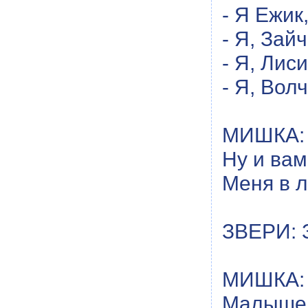
- Я Ежик
- Я, Зай
- Я, Лис
- Я, Вол
МИШКА: А
Ну и вам
Меня в л
ЗВЕРИ: З
МИШКА: 
Малышей