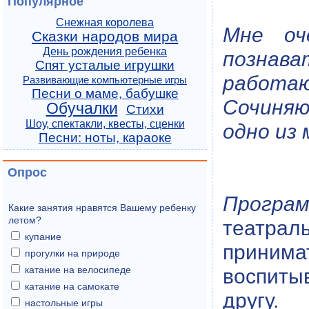
Популярное
Снежная королева
Мне оч
Сказки народов мира
День рождения ребенка
познава
Спят усталые игрушки
работаю
Развивающие компьютерные игры
Песни о маме, бабушке
Сочиняю
Обучалки
Стихи
Шоу, спектакли, квесты, сценки
одно из 
Песни: ноты, караоке
Опрос
Програ
Какие занятия нравятся Вашему ребенку
летом?
театрал
купание
принима
прогулки на природе
катание на велосипеде
воспиты
катание на самокате
другу.
настольные игры