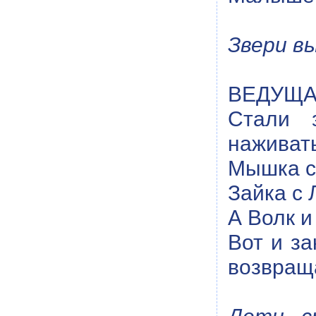
Звери в
ВЕДУЩАЯ
Стали 
наживат
Мышка с 
Зайка с 
А Волк 
Вот и з
возвращ