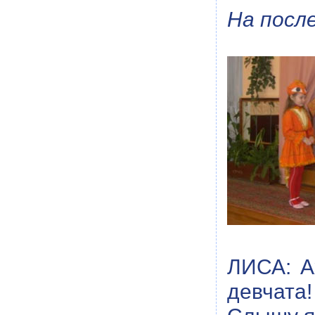
На посл
ЛИСА: А
девчата!