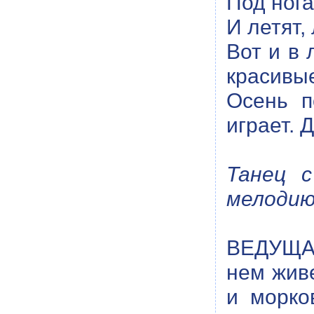
Под нога
И летят, 
Вот и в 
красивы
Осень п
играет. 
Танец с
мелодию
ВЕДУЩАЯ
нем живе
и морко