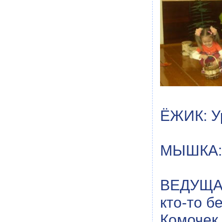
ЁЖИК: У
МЫШКА: З
ВЕДУЩАЯ
кто-то б
Комочек 