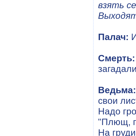
взять се
Выходят
Палач:
И
Смерть:
загадал
Ведьма:
свои лис
Надо гро
"Плющ, 
На груди