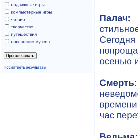
подвижные игры
компьютерные игры
Палач:
В
чтение
стильно
творчество
путешествия
Сегодн
посещение музеев
попроща
осенью и
Посмотреть результаты
Смерть:
неведомо
времени
час пере
Ведьма: