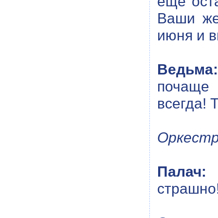
еще оста
Ваши же
июня и в
Ведьма:
почаще 
всегда! 
Оркестр
Палач:
С
страшно