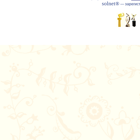
solnet®
— зарегист