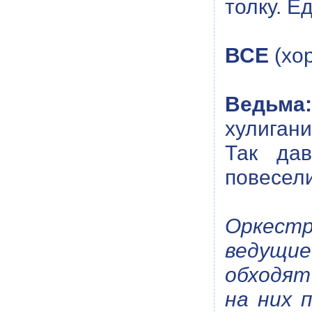
толку. Е
ВСЕ
(хор
Ведьма:
хулигани
Так да
повесели
Оркестр
ведущи
обходят
на них 