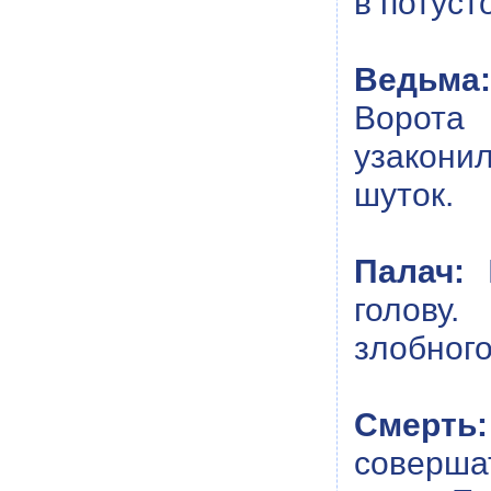
в потуст
Ведьма:
Ворота
узакони
шуток.
Палач:
М
голову.
злобного
Смерть:
соверша