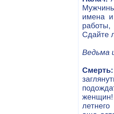
Мужчины,
имена и
работы,
Сдайте л
Ведьма 
Смерть:
загляну
подожда
женщин!
летнего