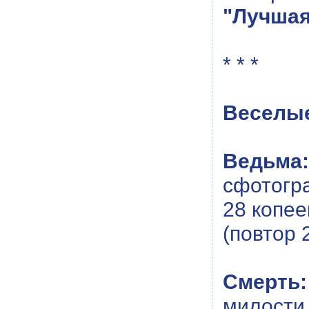
"Лучшая
* * *
Веселые
Ведьма:
сфотогр
28 копее
(повтор 2
Смерть:
милости 