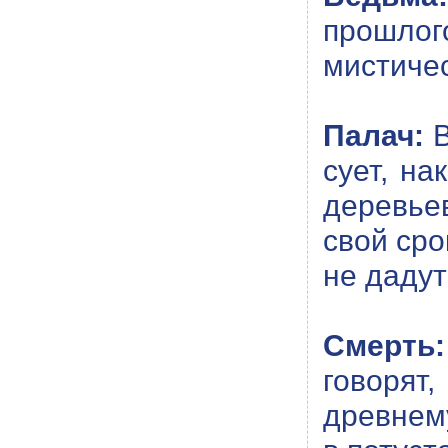
прошлог
мистичес
Палач:
В
сует, н
деревье
свой сро
не дадут
Смерть:
говорят
древнему