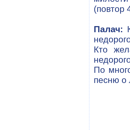
(повтор 
Палач:
К
недорого
Кто жел
недорого
По мног
песню о