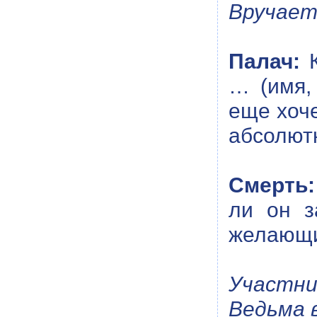
Вручает
Палач:
… (имя,
еще хоч
абсолют
Смерть:
ли он з
желающи
Участни
Ведьма 