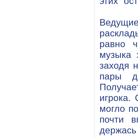
этих "ос
Ведущие
расклады
равно ч
музыка 
заходя н
пары д
Получает
игрока.
могло по
почти в
держась 