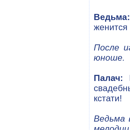
Ведьма:
женится 
После и
юноше.
Палач:
В
свадебн
кстати!
Ведьма 
мелодии