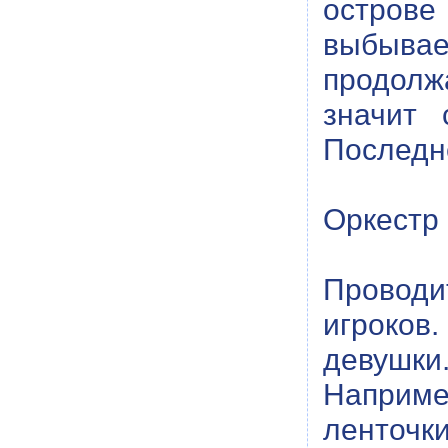
острове 
выбывае
продолж
значит 
Последне
Оркестр 
Провод
игроков
девушки
Наприме
ленточк