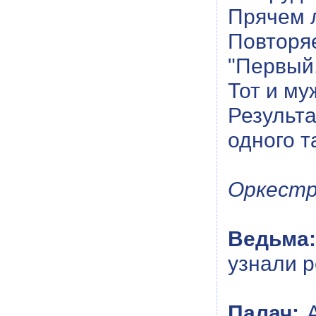
Прячем л
Повторя
"Первый,
Тот и му
Результ
одного т
Оркестр
Ведьма:
узнали р
Палач:
А