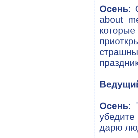
Осень
: 
about m
которы
приоткр
страшны
праздник
Ведущи
Осень
: 
убедите
дарю лю