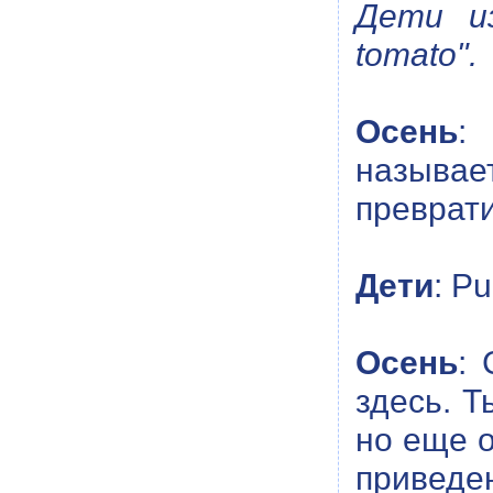
Дети из
tomato".
Осень
:
называе
преврати
Дети
: P
Осень
: 
здесь. Т
но еще о
привед