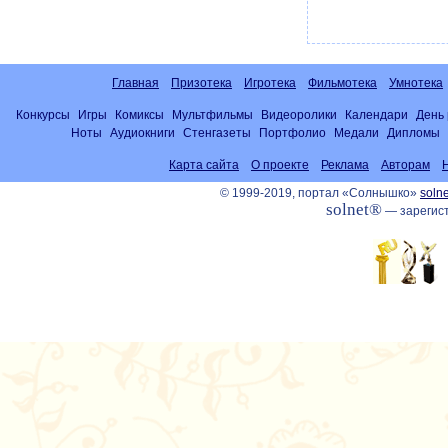
Главная
Призотека
Игротека
Фильмотека
Умнотека
Конкурсы
Игры
Комиксы
Мультфильмы
Видеоролики
Календари
День
Ноты
Аудиокниги
Стенгазеты
Портфолио
Медали
Дипломы
Карта сайта
О проекте
Реклама
Авторам
© 1999-2019, портал «Солнышко»
solne
solnet®
— зарегист