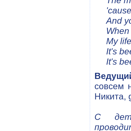
The mo
'cause
And yo
When I
My lif
It's b
It's b
Ведущи
совсем н
Никита, 
С деть
проводит