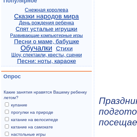
Популярное
Снежная королева
Сказки народов мира
День рождения ребенка
Спят усталые игрушки
Развивающие компьютерные игры
Песни о маме, бабушке
Обучалки
Стихи
Шоу, спектакли, квесты, сценки
Песни: ноты, караоке
Опрос
Какие занятия нравятся Вашему ребенку
летом?
Праздн
купание
подгот
прогулки на природе
катание на велосипеде
посещае
катание на самокате
настольные игры