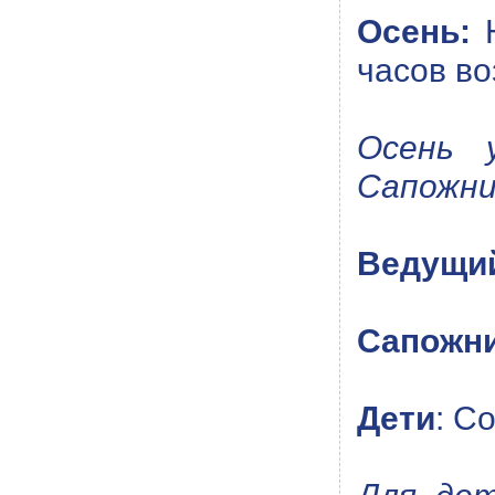
Осень:
Н
часов во
Осень 
Сапожни
Ведущи
Сапожн
Дети
: C