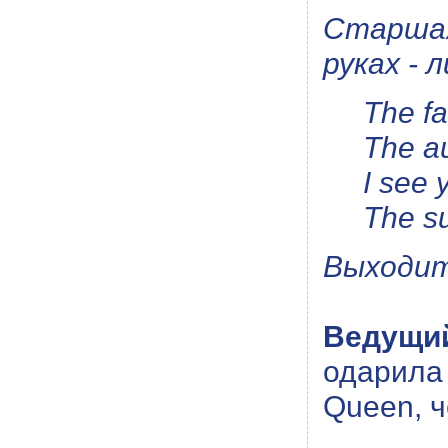
Cтаршая
руках - 
The fa
The au
I see 
The s
Выходит
Ведущи
одарила
Queen, ч