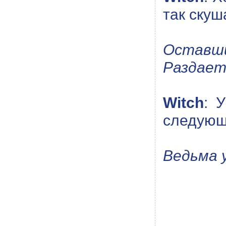
так скуша
Оставши
Раздает
Witch
: 
следующ
Ведьма 