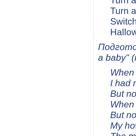
Turn a
Turn a
Switch 
Hallow
Подгото
a baby" 
When 
I had 
But no
When I
But no
My how