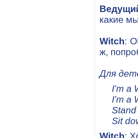
Ведущи
какие мы
Witch
: O
ж, попро
Для дет
I'm a 
I'm a 
Stand
Sit do
Witch
: 