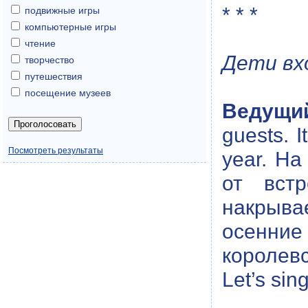
* * *
подвижные игры
компьютерные игры
чтение
Дети вх
творчество
путешествия
посещение музеев
Ведущи
guests. I
Посмотреть результаты
year. На
от вст
накрыва
осенни
королевс
Let’s sin