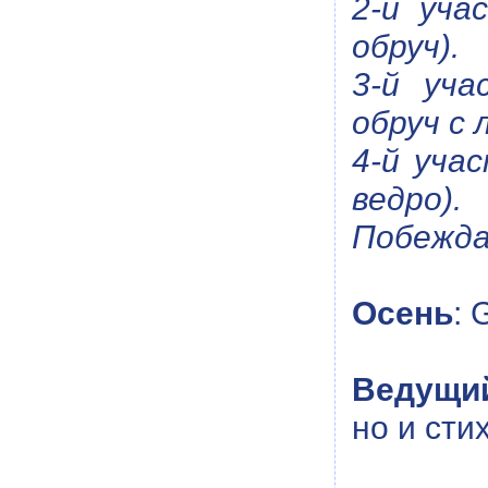
2-й уча
обруч).
3-й уча
обруч с 
4-й уча
ведро).
Побежда
Осень
: 
Ведущи
но и сти