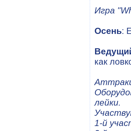
Игра "Wh
Осень
: 
Ведущи
как ловк
Аттракц
Оборудо
лейки.
Участву
1-й уча