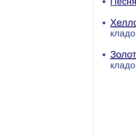
Песня 
Хелло
кладо
Золот
кладо