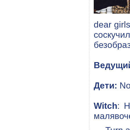
dear girl
соскучи
безобра
Ведущи
Дети:
No
Witch
: 
малявоче