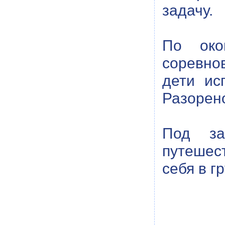
задачу.
По око
соревно
дети ис
Разорен
Под за
путешес
себя в г