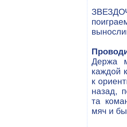
ЗВЕЗДОЧ
поиграе
выносли
Проводи
Держа м
каждой 
к ориент
назад, 
та кома
мяч и б