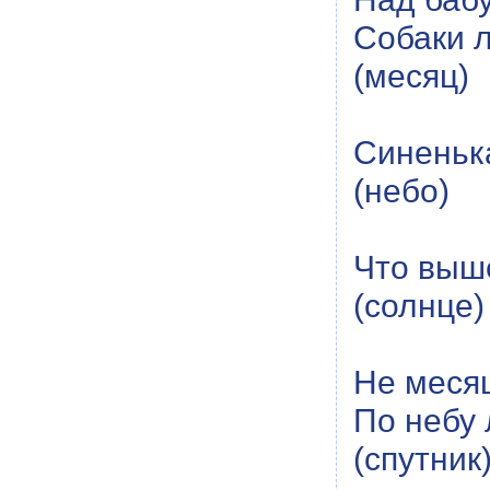
Собаки л
(месяц)
Синеньк
(небо)
Что выше
(солнце)
Не месяц
По небу 
(спутник