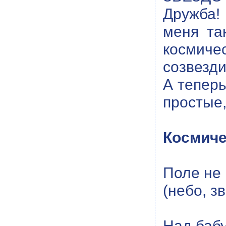
Дружба!
меня та
космичес
созвезди
А теперь
простые,
Космиче
Поле не 
(небо, з
Над баб