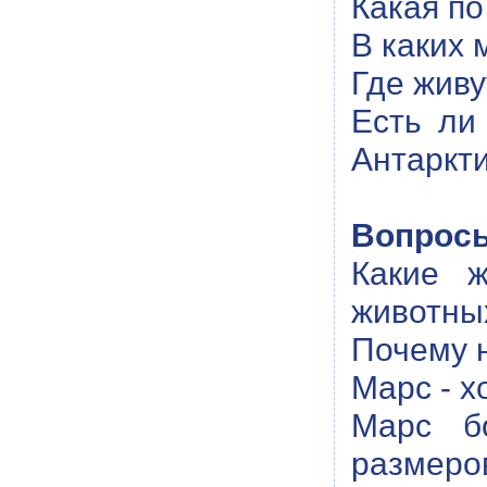
Какая по
В каких 
Где живу
Есть ли
Антаркт
Вопросы
Какие 
животных
Почему н
Марс - х
Марс б
размеро