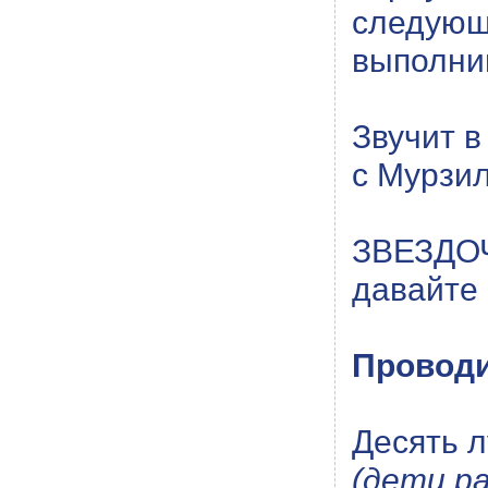
следую
выполни
Звучит в
с Мурзил
ЗВЕЗДОЧ
давайте 
Проводи
Десять л
(дети ра