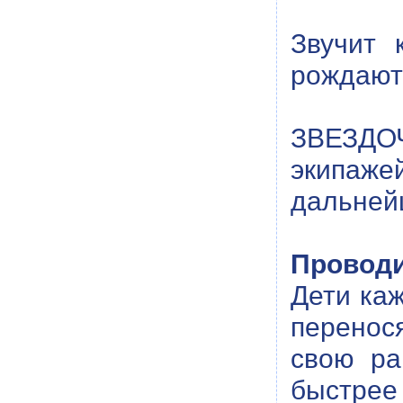
Звучит 
рождаютс
ЗВЕЗДОЧ
экипаже
дальнейш
Проводи
Дети ка
перенос
свою ра
быстрее