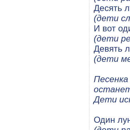
Десять л
(дети сл
И вот од
(дети р
Девять л
(дети м
Песенка
останет
Дети ис
Один лун
(дети р