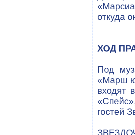
«Марсиа
откуда о
ХОД ПР
Под муз
«Марш ю
входят 
«Спейс»
гостей З
ЗВЕЗДОЧ