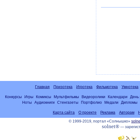
Главная
Призотека
Игротека
Фильмотека
Умнотека
Конкурсы
Игры
Комиксы
Мультфильмы
Видеоролики
Календари
День
Ноты
Аудиокниги
Стенгазеты
Портфолио
Медали
Дипломы
Карта сайта
О проекте
Реклама
Авторам
© 1999-2019, портал «Солнышко»
solne
solnet®
— зарегист