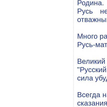
Родина.
Русь н
отважны
Много ра
Русь-ма
Великий
"Русский
сила убу
Всегда н
сказан