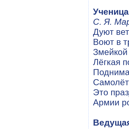
Учениц
С. Я. Ма
Дуют ве
Воют в т
Змейкой
Лёгкая п
Поднима
Самолёт
Это пра
Армии р
Ведуща