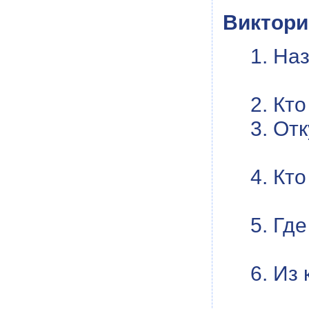
Виктори
1. На
2. Кт
3. От
4. Кт
5. Гд
6. Из