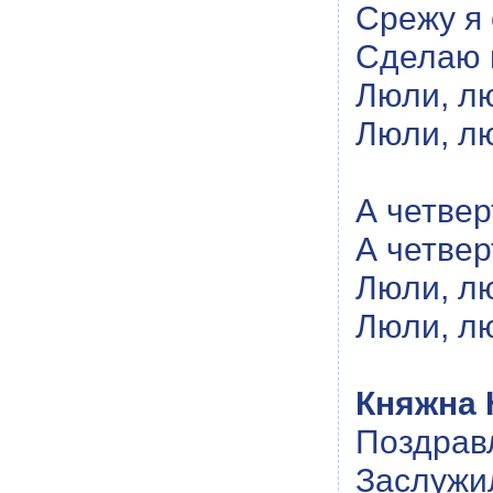
Срежу я 
Сделаю и
Люли, лю
Люли, лю
А четвер
А четвер
Люли, лю
Люли, лю
Княжна 
Поздравл
Заслужи