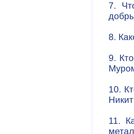
7. Чт
добры
8. Ка
9. Кт
Муро
10. К
Никит
11. К
метал