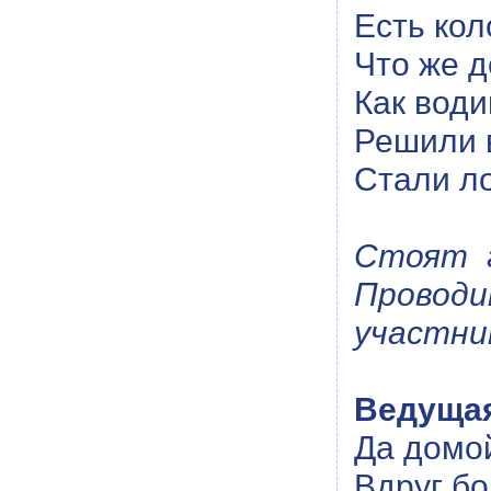
Есть кол
Что же д
Как води
Решили в
Стали ло
Стоят г
Провод
участни
Ведуща
Да домо
Вдруг бо