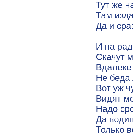
Тут же н
Там изда
Да и сраз
И на рад
Скачут 
Вдалеке 
Не беда 
Вот уж ч
Видят мо
Надо ср
Да води
Только в