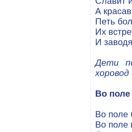
Славит и
А краса
Петь бо
Их встре
И заводя
Дети п
хоровод 
Во поле
Во поле 
Во поле 