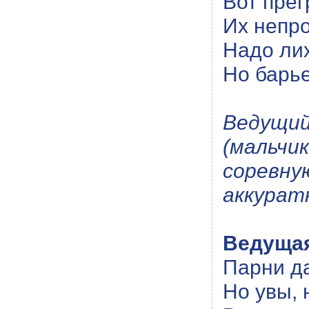
Вот прег
Их непро
Надо лих
Но барье
Ведущи
(мальч
соревн
аккурат
Ведуща
Парни да
Но увы, 