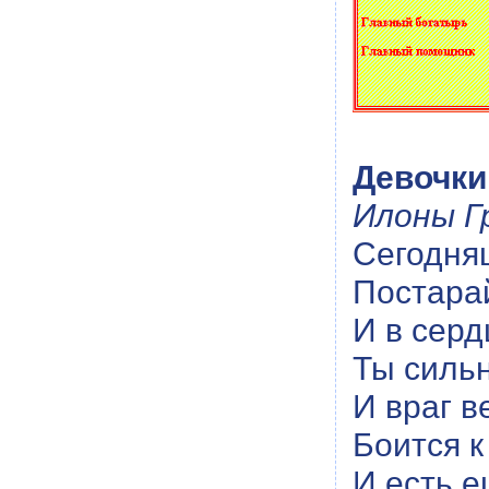
Девочки
Илоны Г
Сегодня
Постара
И в серд
Ты силь
И враг 
Боится к
И есть е