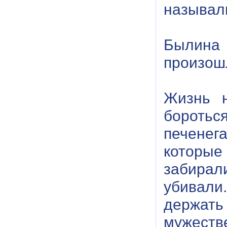
называл
Былина 
произошл
Жизнь н
бороться
печенег
которые
забирал
убивали
держать 
мужеств