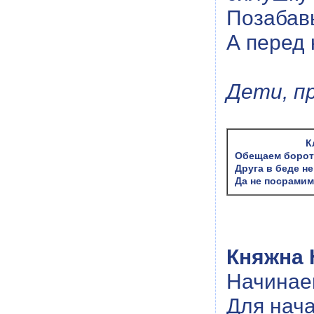
Позабавь
А перед 
Дети, пр
К
Обещаем борот
Друга в беде не
Да не посрамим
Княжна 
Начинае
Для нач