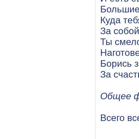
Большие
Куда теб
За собой
Ты смело
Наготове
Борись 
За счаст
Общее ф
Всего вс