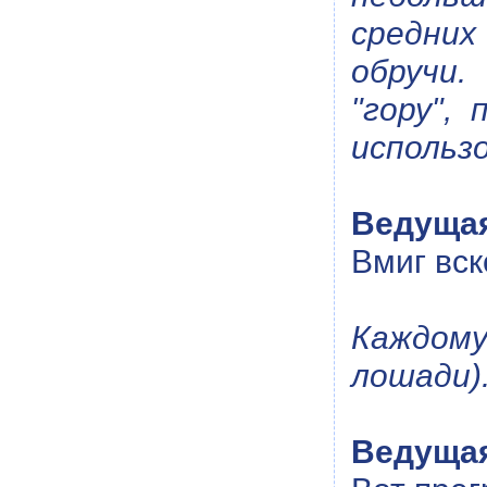
средних
обручи.
"гору",
использо
Ведуща
Вмиг вск
Каждому
лошади)
Ведуща