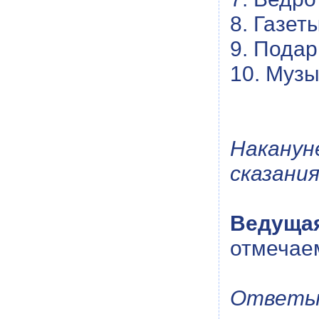
8. Газеты
9. Подар
10. Музы
Накану
сказани
Ведуща
отмечаем
Ответы