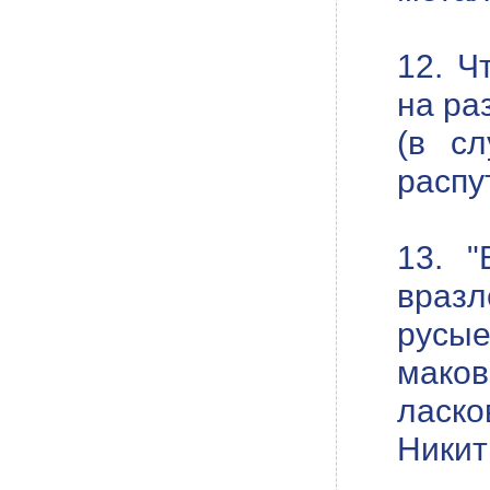
12. Ч
на ра
(в сл
распу
13. "
вразл
русые
маков
ласко
Никит