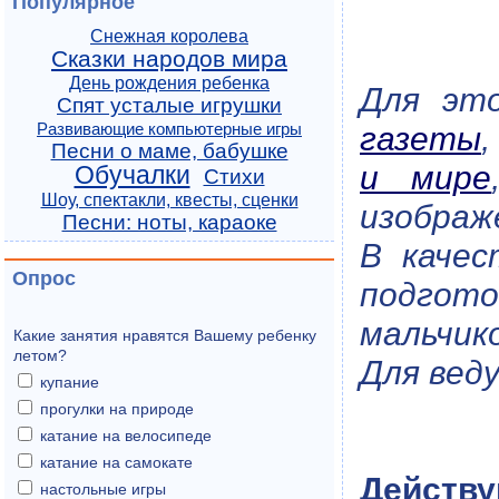
Популярное
Снежная королева
Сказки народов мира
День рождения ребенка
Для эт
Спят усталые игрушки
газеты
Развивающие компьютерные игры
Песни о маме, бабушке
и мире
Обучалки
Стихи
Шоу, спектакли, квесты, сценки
изображ
Песни: ноты, караоке
В качес
Опрос
подгот
мальчик
Какие занятия нравятся Вашему ребенку
летом?
Для вед
купание
прогулки на природе
катание на велосипеде
катание на самокате
Действу
настольные игры