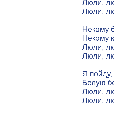
Люли, лю
Люли, лю
Некому б
Некому к
Люли, лю
Люли, лю
Я пойду,
Белую б
Люли, л
Люли, л