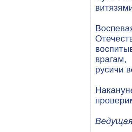
витязями
Воспева
Отечест
воспиты
врагам,
русичи в
Наканун
проверим
Ведущая