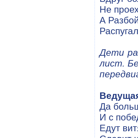
Не проех
А Разбо
Распугал
Дети ра
лист. Б
передви
Ведуща
Да боль
И с поб
Едут вит