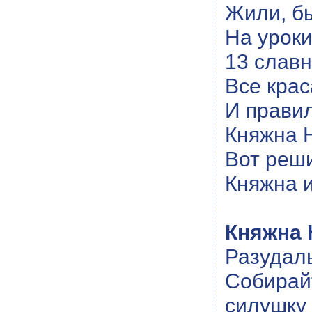
Жили, б
На уроки
13 слав
Все крас
И прави
Княжна 
Вот реши
Княжна и
Княжна 
Разудал
Собира
силушку