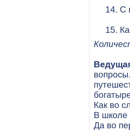
14. С
15. К
Количес
Ведуща
вопросы
путеше
богатыре
Как во с
В школе
Да во пе