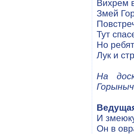
Вихрем в
Змей Го
Повстреч
Тут спас
Но ребят
Лук и ст
На дос
Горыныч
Ведуща
И змеюк
Он в овр