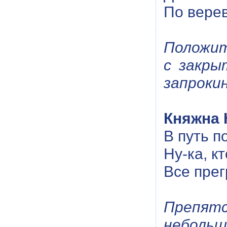
По верев
Положит
с закры
запрокин
Княжна 
В путь п
Ну-ка, к
Все пре
Препятс
небольш