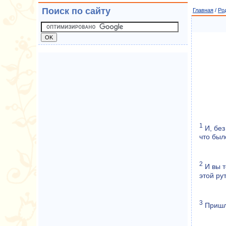
Поиск по сайту
Главная
/
Ро
1
И, без
что был
2
И вы т
этой ру
3
Пришло