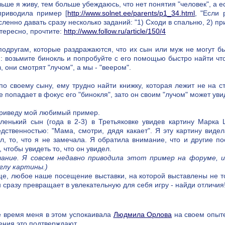
ьше я живу, тем больше убеждаюсь, что нет понятия "человек", а 
приводила пример [
http://www.solnet.ee/parents/p1_34.html
, "Если 
ленно давать сразу несколько заданий: "1) Сходи в спальню, 2) при
тересно, прочтите:
http://www.follow.ru/article/150/4
одругам, которые раздражаются, что их сын или муж не могут бы
: возьмите бинокль и попробуйте с его помощью быстро найти что-
, они смотрят "лучом", а мы - "веером".
по своему сыну, ему трудно найти книжку, которая лежит не на с
е попадает в фокус его "бинокля", зато он своим "лучом" может увид
приведу мой любимый пример.
ленький сын (года в 2-3) в Третьяковке увидев картину Марка
дственностью: "Мама, смотри, дядя какает". Я эту картину видел
л, то, что я не замечала. Я обратила внимание, что и другие по
, чтобы увидеть то, что он увидел.
чание. Я совсем недавно приводила этот пример на форуме, 
глу картины.)
е, любое наше посещение выставки, на которой выставлены не тол
 сразу превращает в увлекательную для себя игру - найди отличия
 время меня в этом успокаивала
Людмила Орлова
на своем опыте
ния это подтверждают.