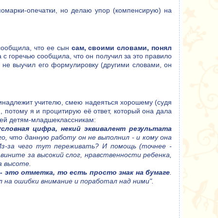
омарки-опечатки, но делаю упор (компенсирую) на
сообщила, что ее сын
сам, своими словами, понял
а с горечью сообщила, что он получил за это правило
ак не выучил его формулировку (другими словами, он
принадлежит учителю, смею надеяться хорошему (судя
м, потому я и процитирую её ответ, который она дала
лей детям-младшеклассникам:
словная цифра, некий эквивалент результата
го, что данную работу он не выполнил - и кому она
Из-за чего тут переживать? И помощь (точнее -
звините за высокий слог, нравственности ребенка,
а высоте.
 - это отметка, то есть просто знак на бумаге
.
л на ошибки внимание и поработал над ними".