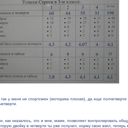
так у меня не спортсмен (моторика плохая), да еще полчетверти 
 четверти.
и, как оказалось, это и мне, маме, позволяет контролировать общ
вторую двойку в четверти ты уже получил, норму свою взял, теперь 