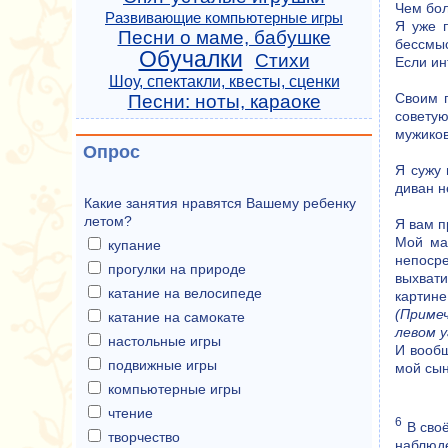
Чем бол
Развивающие компьютерные игры
Я уже 
Песни о маме, бабушке
бессмыс
Обучалки
Стихи
Если ин
Шоу, спектакли, квесты, сценки
Своим п
Песни: ноты, караоке
советую
мужиков
Опрос
Я сужу 
диван н
Какие занятия нравятся Вашему ребенку
летом?
Я вам 
Мой ма
купание
непосре
прогулки на природе
выхвати
катание на велосипеде
картине
(Приме
катание на самокате
левом у
настольные игры
И вообщ
подвижные игры
мой сын
компьютерные игры
чтение
6
В своё
творчество
наблюде