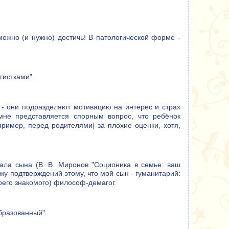
можно (и нужно) достичь! В патологической форме -
истками".
 - они подразделяют мотивацию на интерес и страх
мне представляется спорным вопрос, что ребёнок
пример, перед родителями] за плохие оценки, хотя,
ала сына (В. В. Миронов "Соционика в семье: ваш
ижу подтверждений этому, что мой сын - гуманитарий:
оего знакомого) философ-демагог.
образованный".