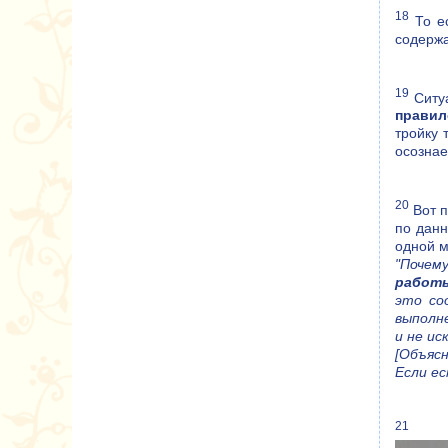
18
То ес
содержа
19
Ситуа
правил
тройку 
осознае
20
Вот п
по данн
одной м
"Почем
работы
это со
выполне
и не и
[Объяс
Если ес
21