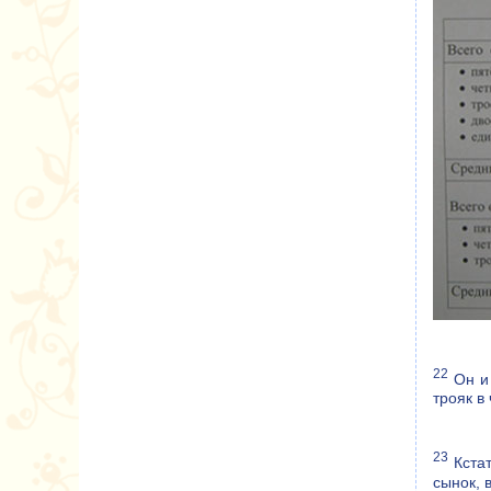
22
Он и 
трояк в
23
Кстат
сынок, 