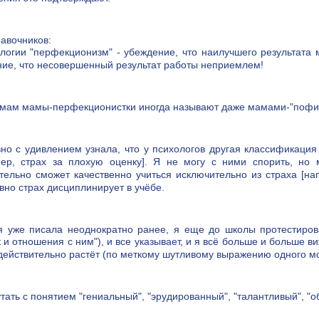
авочников:
логии "перфекционизм" - убеждение, что наилучшего результата 
ие, что несовершенный результат работы неприемлем!
мам мамы-перфекционистки иногда называют даже мамами-"пофиг
о с удивлением узнала, что у психологов другая классификация
мер, страх за плохую оценку]. Я не могу с ними спорить, но 
тельно сможет качественно учиться исключительно из страха [на
вно страх дисциплинирует в учёбе.
 уже писала неоднократно ранее, я еще до школы протестиров
 и отношения с ним"), и все указывает, и я всё больше и больше в
действительно растёт (по меткому шутливому выражению одного м
тать с понятием "гениальный", "эрудированный", "талантливый", "