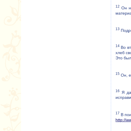
12
Он не
материа
13
Подро
14
Во вт
хлеб св
Это был
15
Он, е
16
Я даж
исправи
17
В пои
http://w