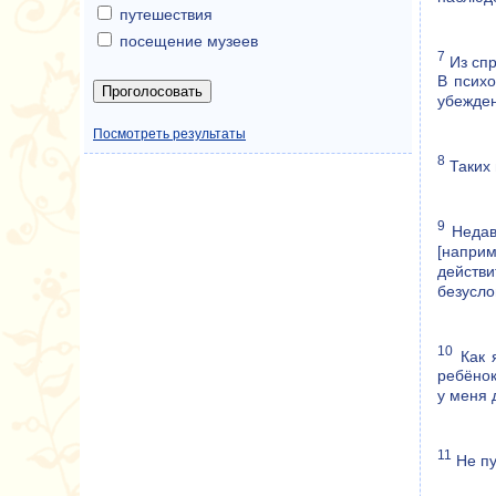
путешествия
посещение музеев
7
Из спр
В психо
убежден
Посмотреть результаты
8
Таких 
9
Недавн
[напри
действи
безусло
10
Как я
ребёнок
у меня 
11
Не пу