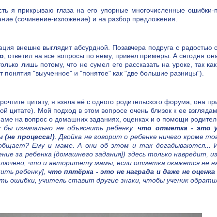
ть я прикрываю глаза на его упорные многочисленные ошибки-п
ние (сочинение-изложение) и на разбор предложения.
ция внешне выглядит абсурдной. Позавчера подруга с радостью 
о
, ответил на все вопросы по нему, привел примеры. А сегодня он
только лишь потому, что не сумел его рассказать на уроке, так к
т понятия "выученное" и "понятое" как "две большие разницы").
рочтите цитату, я взяла её с одного родительского форума, она 
ой цитате). Мой подход в этом вопросе очень близок к ее взгляда
аме на вопрос о домашних заданиях, оценках и о помощи родите
у бы изначально не объяснить ребенку,
что отметка - это у
 (не процесса!)
. Двойка не говорит о ребенке ничего кроме то
общает? Ему и маме. А они об этом и так догадываются... 
ние за ребенка [домашнего задания]) здесь только навредит, и
сключено, что и авторитету мамы, если отметка окажется не н
нить ребенку],
что пятёрка - это не награда и даже не оценка
ть ошибки, учитель ставит другие знаки, чтобы ученик обрати