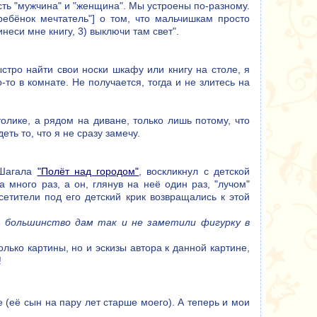
есть "мужчина" и "женщина". Мы устроены по-разному.
ребёнок мечтатель"] о том, что мальчишкам просто
неси мне книгу, 3) выключи там свет".
стро найти свои носки шкафу или книгу на столе, я
то в комнате. Не получается, тогда и не злитесь на
толике, а рядом на диване, только лишь потому, что
еть то, что я не сразу замечу.
 Шагала
"Полёт над городом"
, воскликнул с детской
а много раз, а он, глянув на неё один раз, "лучом"
сетители под его детский крик возвращались к этой
и большинство дам так и не заметили фигурку в
ько картины, но и эскизы автора к данной картине,
!
 (её сын на пару лет старше моего). А теперь и мои