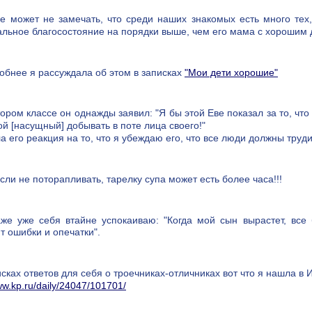
 может не замечать, что среди наших знакомых есть много тех,
льное благосостояние на порядки выше, чем его мама с хорошим
бнее я рассуждала об этом в записках
"Мои дети хорошие"
ором классе он однажды заявил: "Я бы этой Еве показал за то, чт
ой [насущный] добывать в поте лица своего!"
а его реакция на то, что я убеждаю его, что все люди должны трудит
сли не поторапливать, тарелку супа может есть более часа!!!
е уже себя втайне успокаиваю: "Когда мой сын вырастет, все 
т ошибки и опечатки".
сках ответов для себя о троечниках-отличниках вот что я нашла в 
ww.kp.ru/daily/24047/101701/