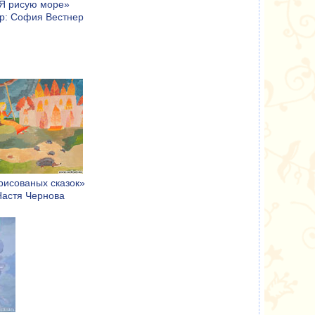
Я рисую море»
р: София Вестнер
рисованых сказок»
Настя Чернова