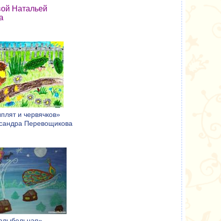
вой Натальей
а
плят и червячков»
ксандра Перевощикова
олыбельная»