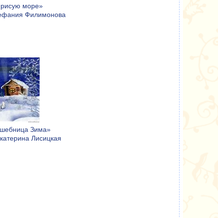
 рисую море»
тефания Филимонова
шебница Зима»
Екатерина Лисицкая