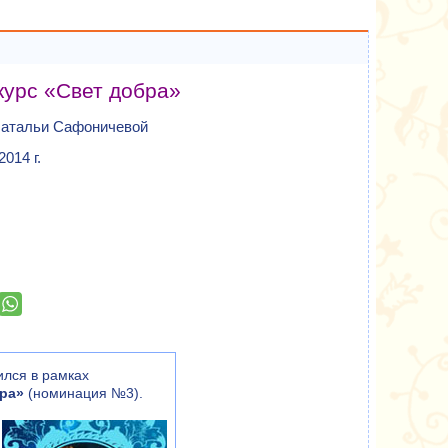
урс «Свет добра»
Натальи Сафоничевой
014 г.
ился в рамках
ра»
(номинация №3).