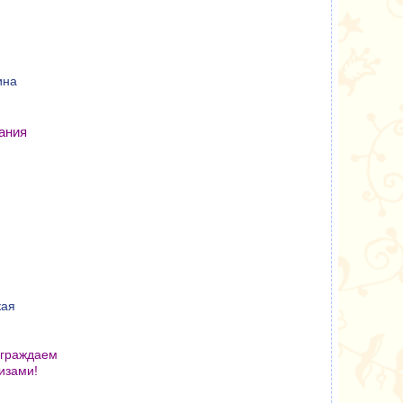
ина
ания
кая
аграждаем
изами!