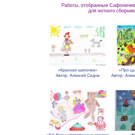
Работы, отобранные Сафониче
для нотного сборник
«Красная шапочка»
«Про цы
Автор: Алексей Седов
Автор: Але
«Альбом нарисованных сказок»
«К