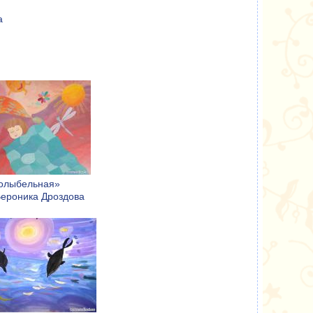
а
олыбельная»
Вероника Дроздова