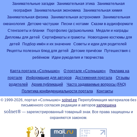
Занимательные загадки
Занимательная этика
Занимательная
география
Занимательная экономика
Занимательная химия
Занимательная физика
Занимательная астрономия
Занимательная
океанология
Детские частушки
Песни с нотами
Сказки в аудиоформате
Стенгазеты и бланки
Портфолио (до)школьника
Медали и награды
Дипломы для детей
Сертификаты и грамоты
Новогодние костюмы для
детей
Подбор имён и их значение
Советы и идеи для родителей
Рецепты полезных блюд для детей
Детские причёски
Путешествия с
ребёнком
Идеи рукоделия и творчества
Карта портала «Солнышко»
О портале «Солнышко»
Реклама на
портале
Информация для авторов
Достижения портала
Отзывы
родителей
Архив публикаций
Часто задаваемые вопросы (FAQ)
Политика конфиденциальности портала
Контакты
© 1999-2026, портал «Солнышко»
solnet.ee
Перепубликация материалов без
письменного согласия редакции и авторов
запрещена
solnet®
— зарегистрированный товарный знак. Все права защищены и
охраняются законом.