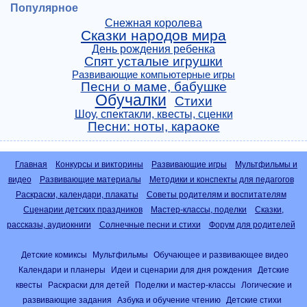
Популярное
Снежная королева
Сказки народов мира
День рождения ребенка
Спят усталые игрушки
Развивающие компьютерные игры
Песни о маме, бабушке
Обучалки
Стихи
Шоу, спектакли, квесты, сценки
Песни: ноты, караоке
Главная
Конкурсы и викторины
Развивающие игры
Мультфильмы и
видео
Развивающие материалы
Методики и конспекты для педагогов
Раскраски, календари, плакаты
Советы родителям и воспитателям
Сценарии детских праздников
Мастер-классы, поделки
Сказки,
рассказы, аудиокниги
Солнечные песни и стихи
Форум для родителей
Детские комиксы
Мультфильмы
Обучающее и развивающее видео
Календари и планеры
Идеи и сценарии для дня рождения
Детские
квесты
Раскраски для детей
Поделки и мастер-классы
Логические и
развивающие задания
Азбука и обучение чтению
Детские стихи