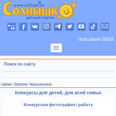
Регистрация
ВХОД
/
Показать
меню
Поиск по сайту
Главная
/
Призотека
/
Меню конкурсов
Конкурсы для детей, для всей семьи
Конкурсная фотография / работа