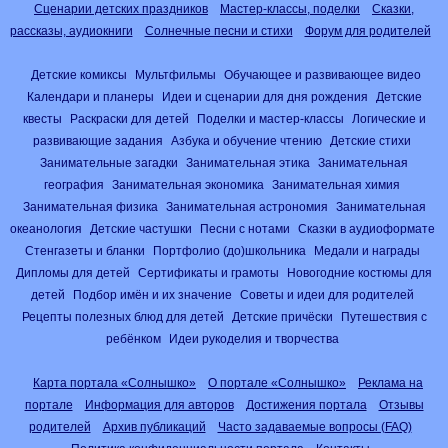
Сценарии детских праздников
Мастер-классы, поделки
Сказки,
рассказы, аудиокниги
Солнечные песни и стихи
Форум для родителей
Детские комиксы
Мультфильмы
Обучающее и развивающее видео
Календари и планеры
Идеи и сценарии для дня рождения
Детские
квесты
Раскраски для детей
Поделки и мастер-классы
Логические и
развивающие задания
Азбука и обучение чтению
Детские стихи
Занимательные загадки
Занимательная этика
Занимательная
география
Занимательная экономика
Занимательная химия
Занимательная физика
Занимательная астрономия
Занимательная
океанология
Детские частушки
Песни с нотами
Сказки в аудиоформате
Стенгазеты и бланки
Портфолио (до)школьника
Медали и награды
Дипломы для детей
Сертификаты и грамоты
Новогодние костюмы для
детей
Подбор имён и их значение
Советы и идеи для родителей
Рецепты полезных блюд для детей
Детские причёски
Путешествия с
ребёнком
Идеи рукоделия и творчества
Карта портала «Солнышко»
О портале «Солнышко»
Реклама на
портале
Информация для авторов
Достижения портала
Отзывы
родителей
Архив публикаций
Часто задаваемые вопросы (FAQ)