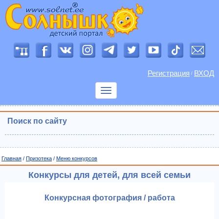
Регистрация
ВХОД
/
Показать
меню
Поиск по сайту
Главная
/
Призотека
/
Меню конкурсов
Конкурсы для детей, для всей семьи
Конкурсная фотография / работа