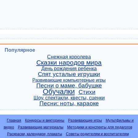
Популярное
Снежная королева
Сказки народов мира
День рождения ребенка
Спят усталые игрушки
Развивающие компьютерные игры
Песни о маме, бабушке
Обучалки
Стихи
Шоу, спектакли, квесты, сценки
Песни: ноты, караоке
Главная
Конкурсы и викторины
Развивающие игры
Мультфильмы и
видео
Развивающие материалы
Методики и конспекты для педагогов
Раскраски, календари, плакаты
Советы родителям и воспитателям