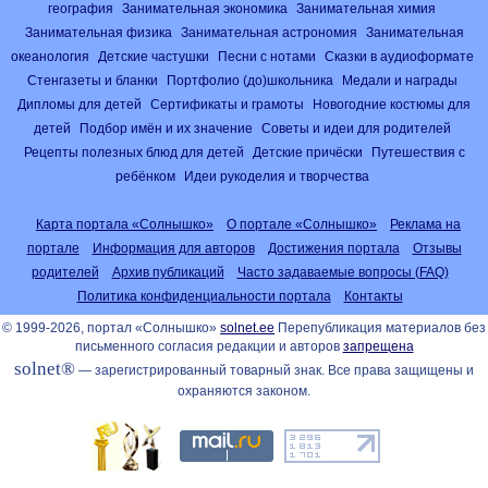
география
Занимательная экономика
Занимательная химия
Занимательная физика
Занимательная астрономия
Занимательная
океанология
Детские частушки
Песни с нотами
Сказки в аудиоформате
Стенгазеты и бланки
Портфолио (до)школьника
Медали и награды
Дипломы для детей
Сертификаты и грамоты
Новогодние костюмы для
детей
Подбор имён и их значение
Советы и идеи для родителей
Рецепты полезных блюд для детей
Детские причёски
Путешествия с
ребёнком
Идеи рукоделия и творчества
Карта портала «Солнышко»
О портале «Солнышко»
Реклама на
портале
Информация для авторов
Достижения портала
Отзывы
родителей
Архив публикаций
Часто задаваемые вопросы (FAQ)
Политика конфиденциальности портала
Контакты
© 1999-2026, портал «Солнышко»
solnet.ee
Перепубликация материалов без
письменного согласия редакции и авторов
запрещена
solnet®
— зарегистрированный товарный знак. Все права защищены и
охраняются законом.