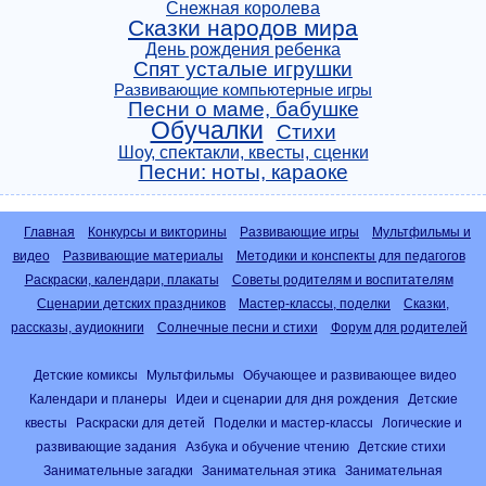
Снежная королева
Сказки народов мира
День рождения ребенка
Спят усталые игрушки
Развивающие компьютерные игры
Песни о маме, бабушке
Обучалки
Стихи
Шоу, спектакли, квесты, сценки
Песни: ноты, караоке
Главная
Конкурсы и викторины
Развивающие игры
Мультфильмы и
видео
Развивающие материалы
Методики и конспекты для педагогов
Раскраски, календари, плакаты
Советы родителям и воспитателям
Сценарии детских праздников
Мастер-классы, поделки
Сказки,
рассказы, аудиокниги
Солнечные песни и стихи
Форум для родителей
Детские комиксы
Мультфильмы
Обучающее и развивающее видео
Календари и планеры
Идеи и сценарии для дня рождения
Детские
квесты
Раскраски для детей
Поделки и мастер-классы
Логические и
развивающие задания
Азбука и обучение чтению
Детские стихи
Занимательные загадки
Занимательная этика
Занимательная