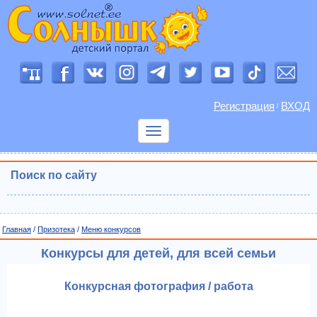
Регистрация
ВХОД
/
Показать
меню
Поиск по сайту
Главная
/
Призотека
/
Меню конкурсов
Конкурсы для детей, для всей семьи
Конкурсная фотография / работа