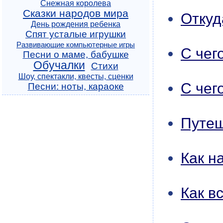
Снежная королева
Сказки народов мира
Откуд
День рождения ребенка
Спят усталые игрушки
Развивающие компьютерные игры
С чег
Песни о маме, бабушке
Обучалки
Стихи
Шоу, спектакли, квесты, сценки
С чег
Песни: ноты, караоке
Путеш
Как н
Как в