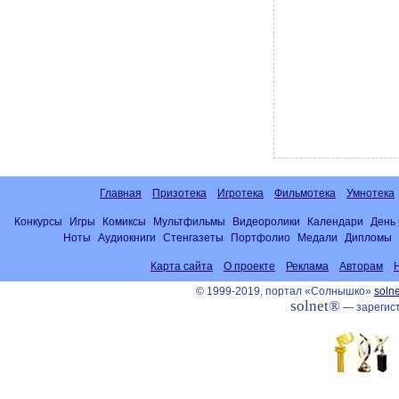
Главная
Призотека
Игротека
Фильмотека
Умнотека
Конкурсы
Игры
Комиксы
Мультфильмы
Видеоролики
Календари
День
Ноты
Аудиокниги
Стенгазеты
Портфолио
Медали
Дипломы
Карта сайта
О проекте
Реклама
Авторам
© 1999-2019, портал «Солнышко»
solne
solnet®
— зарегист