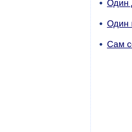
Один
Один 
Сам с