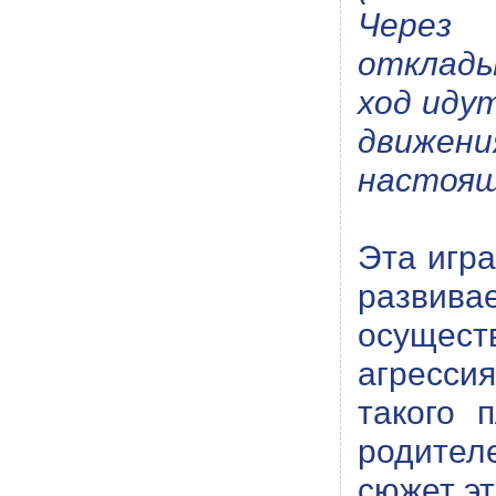
Через 
отклады
ход идут
движени
настоящ
Эта игра
развива
осущест
агресси
такого 
родител
сюжет эт