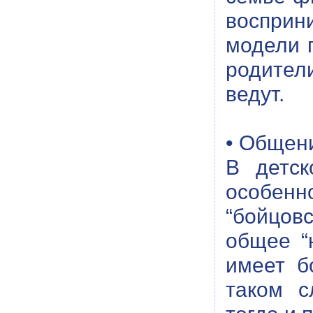
восприн
модели п
родител
ведут.
• Общени
В детск
особенн
“бойцов
общее “
имеет б
таком с