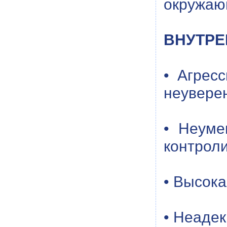
окружаю
ВНУТРЕ
• Агрес
неувере
• Неуме
контроли
• Высок
• Неадек