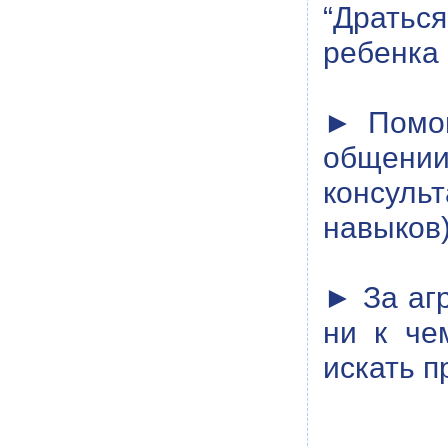
“Дратьс
ребенка 
► Помог
общении
консуль
навыков)
► За аг
ни к че
искать п