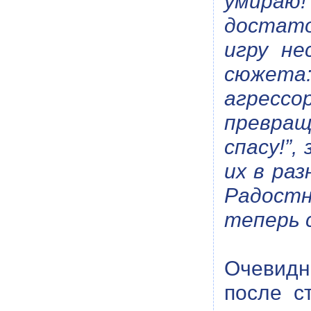
умираю!
достато
игру не
сюжета
агрес
превращ
спасу!”
их в ра
Радостн
теперь 
Очевидн
после с