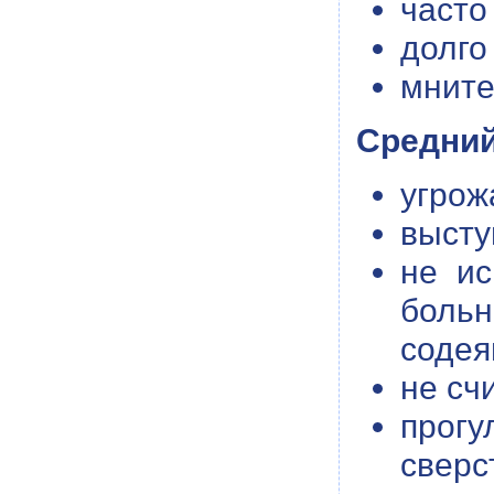
часто
долго
мните
Средний
угрож
высту
не ис
больн
содея
не сч
прог
сверс