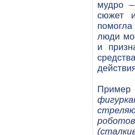
мудро –
сюжет и
помогла
люди мо
и призн
средств
действия
Пример
фигурк
стреляю
робото
(сталки