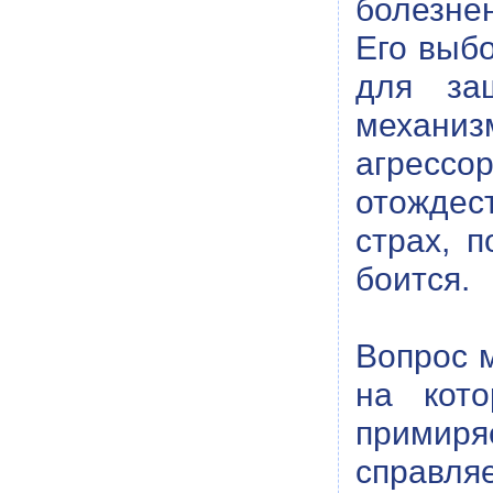
болезне
Его выбо
для за
механи
агрессо
отождес
страх, 
боится.
Вопрос м
на кото
примиря
справля