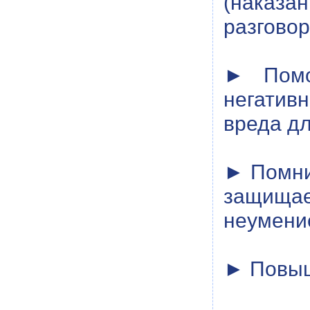
(наказа
разговоре
► Помог
негатив
вреда дл
► Помнит
защищае
неумение
► Повыш