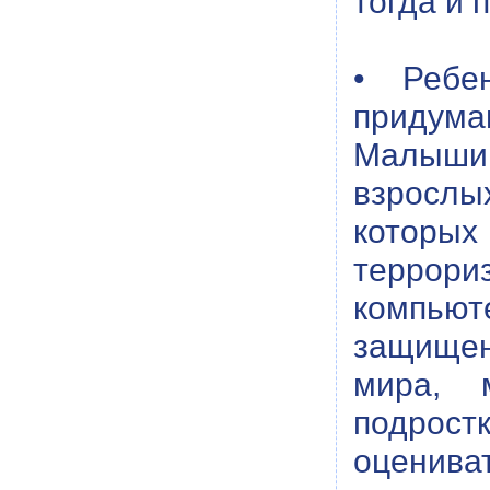
тогда и 
• Ребе
придума
Малыши 
взрослы
которых
террориз
компьют
защищен
мира, 
подрос
оценива