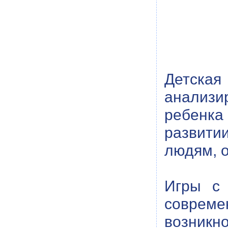
Детская
анализи
ребенк
развити
людям, о
Игры с 
соврем
возник