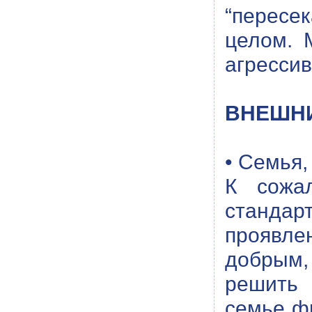
“пересе
целом. 
агрессив
ВНЕШН
• Семья,
К сожа
стандар
проявле
добрым,
решить 
семье ф