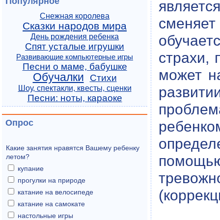
Популярное
являетс
Снежная королева
сменяет
Сказки народов мира
обучает
День рождения ребенка
Спят усталые игрушки
страхи,
Развивающие компьютерные игры
Песни о маме, бабушке
может н
Обучалки
Стихи
развит
Шоу, спектакли, квесты, сценки
Песни: ноты, караоке
пробле
Опрос
ребенк
опреде
Какие занятия нравятся Вашему ребенку
помощью
летом?
купание
тревож
прогулки на природе
(коррекц
катание на велосипеде
катание на самокате
настольные игры