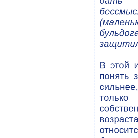
дать 
бессмы
(малень
бульдо
защитил
В этой 
понять 
сильнее,
только
собстве
возраст
относит