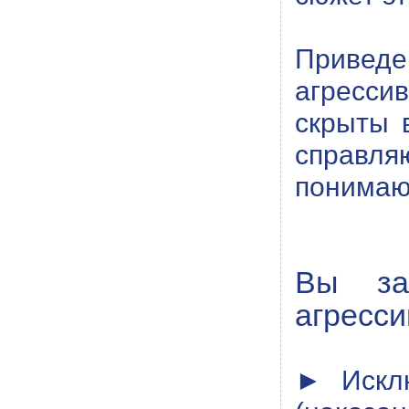
Приведе
агресси
скрыты 
справляю
понимаю
Вы за
агресси
► Исклю