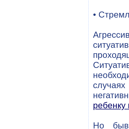
• Стрем
Агресси
ситуати
проход
Ситуати
необход
случая
негатив
ребенку 
Но быва