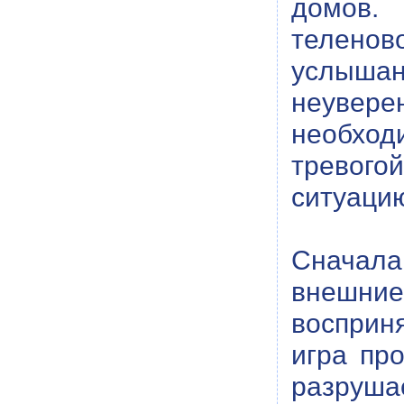
домов.
теленов
услыша
неувер
необход
тревого
ситуацию
Сначала
внешни
восприн
игра про
разрушае