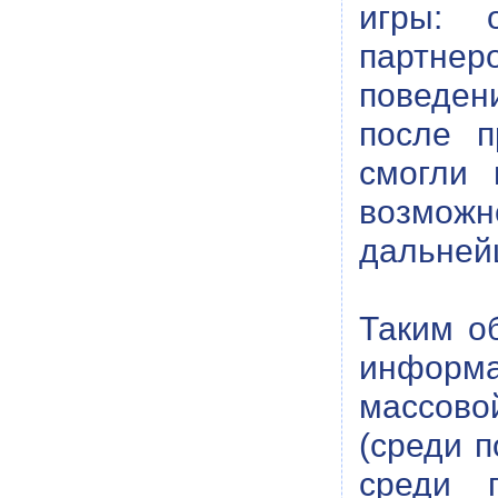
игры: 
партнер
поведен
после п
смогли 
возможн
дальней
Таким о
информац
массово
(среди 
среди 