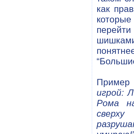
как пра
которые 
перейти
шишками
понятне
“Большие
Пример
игрой: 
Рома н
сверху
разруша