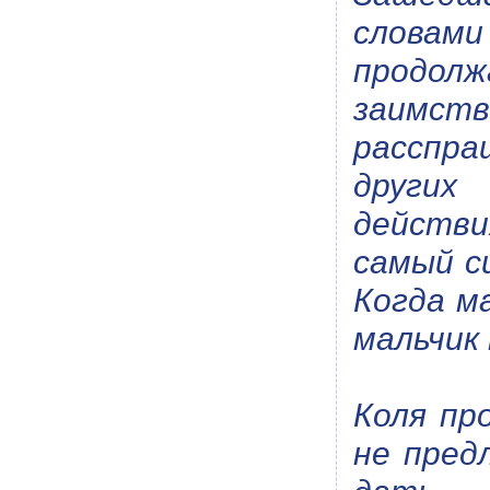
словами
продол
заимств
расспра
других
действи
самый с
Когда м
мальчик
Коля пр
не пред