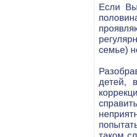
Если Вы
половин
проявля
регуляр
семье) 
Разобра
детей, 
коррек
справит
неприя
попытат
таком сл