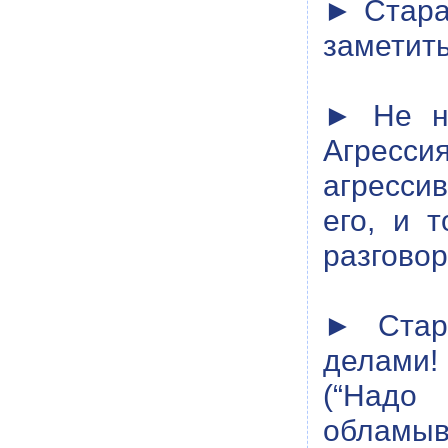
► Стара
заметить
► Не на
Агресси
агресси
его, и 
разговор
► Стар
делами!
(“Надо
обламыва