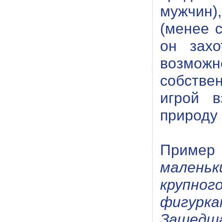
мужчин),
(менее с
он захо
возможно
собстве
игрой в
природу 
Приме
маленьк
крупног
фигуркам
Зашедш