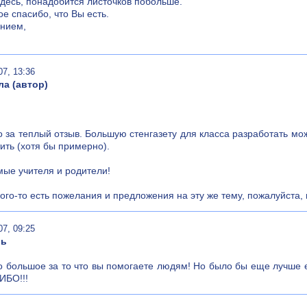
здесь, понадобится листочков побольше.
е спасибо, что Вы есть.
ением,
07, 13:36
а (автор)
 за теплый отзыв. Большую стенгазету для класса разработать мо
ить (хотя бы примерно).
ые учителя и родители!
кого-то есть пожелания и предложения на эту же тему, пожалуйста,
07, 09:25
ль
 большое за то что вы помогаете людям! Но было бы еще лучше е
ИБО!!!