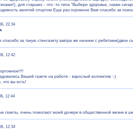
тихами!), для старших - что -то типа "Выбери здоровье, скажи си
одимость занятий спортом.Еще раз огромное Вам спасибо за поио
06, 22:34
а
 спасибо за такую стенгазету.завтра же начнем с ребятами(двое сын
06, 12:42
оргомное!!!!
довались Вашей газете на работе - взрослый коллектив :-)
, что вы есть!
06, 12:44
а
е газеты, очень помогают моей дочери в общественной жизни в ш
06, 12:34