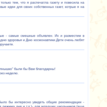
только тем, что я распечатла газету и повесила на
овые идеи для своих собственных газет, котрые я на
амые - самые смешные объявлен. Их и разместим в
у дню здоровья и Дню космонавтики.Дети очень любят
ыручаете.
олнышко" были бы Вам благодарны!
рез неделю.
 было бы интересно увидеть общие рекомендации -
я режима дня и т.д.)- для младших школьников (еще