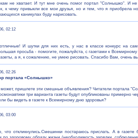
кам не хватает. И тут мне очень помог портал "Солнышко". И не 
к, к чему привыкли все мои друзья, но и тем, что я приобрела н
ающихся каникулах буду нарисовать.
06, 02:12
отличные! И шутки для них есть, у нас в классе конкурс на с
Большая просьба - помогите, пожалуйста, с газетами к Всемирном
газеты, а я, к сожалению, не умею рисовать. Спасибо Вам, очень в
06, 02:26
ор портала «Солнышко»
 может, пришлете эти смешные объявления? Читатели портала "С
осмонавтики три варианта газеты будут опубликованы примерно че
ели бы видеть в газете к Всемирному дню здоровья?
06, 03:00
, что откликнулись.Смешинки постараюсь прислать. А в газете
и по здоровому образу жизни (необходимость зарядки, соблюдени