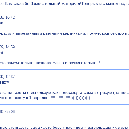
е Вам спасибо!Замечательный материал!Теперь мы с сыном подгото
08, 16:42
на
украсили вырезанными цветными картинками, получилось быстро и 
09, 14:59
ht
сто замечательно, позновательно и развивательно!!!
09, 12:37
иНк@
,ваши газеты я использую как подсказку, а сама их рисую.(не печ
 стенгазету к 1 апрелю!!!!!!!!!!!!!!!!!!!!!)))))))))))))
10, 05:08
ные стенгазеты сама часто беру у вас идем и воплошщаю их в жизн