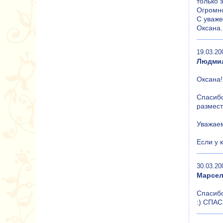
только 
Огромно
С уваж
Оксана.
19.03.20
Людмил
Оксана!
Спасибо
размест
Уважаем
Если у 
30.03.20
Марсе
Спасибо
:) СПАС