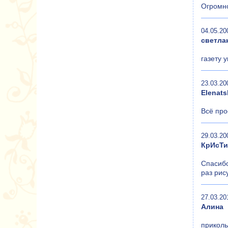
Огромно
04.05.20
светла
газету 
23.03.20
Elenats
Всё про
29.03.20
КрИсТ
Спасибо
раз рисую
27.03.20
Алина
приколь