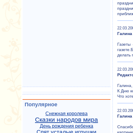
праздни
праздни
приближ
22.03.20
Галина
Газеты 
газете.
делать 
22.03.20
Редакт
Галина,
К Дню к
Что хот
Популярное
22.03.20
Снежная королева
Галина
Сказки народов мира
День рождения ребенка
Спасибо
Спят усталые игрушки
картинк