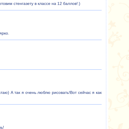
вим стенгазету в классе на 12 баллов!:)
ярко.
атаю) А так я очень люблю рисовать!Вот сейчас я как
ь!