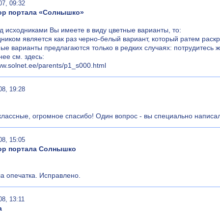
07, 09:32
ор портала «Солнышко»
д исходниками Вы имеете в виду цветные варианты, то:
дником является как раз черно-белый вариант, который ратем раск
ные варианты предлагаются только в редких случаях: потрудитесь же
ее см. здесь:
ww.solnet.ee/parents/p1_s000.html
08, 19:28
классные, огромное спасибо! Один вопрос - вы специально написа
08, 15:05
ор портала Солнышко
а опечатка. Исправлено.
08, 13:11
а