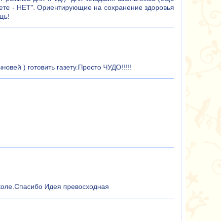
гарете - НЕТ". Ориентирующие на сохранение здоровья
щь!
овей ) готовить газету.Просто ЧУДО!!!!!
коле.Спасибо Идея превосходная