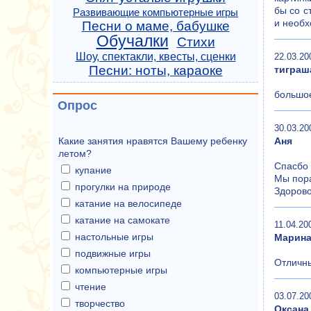
бы со с
Развивающие компьютерные игры
и необх
Песни о маме, бабушке
Обучалки
Стихи
Шоу, спектакли, квесты, сценки
22.03.20
Песни: ноты, караоке
тиграш
большое
Опрос
30.03.20
Аня
Какие занятия нравятся Вашему ребенку
летом?
Спасбо 
купание
Мы пора
прогулки на природе
Здорово
катание на велосипеде
катание на самокате
11.04.20
настольные игры
Марин
подвижные игры
Отличны
компьютерные игры
чтение
03.07.20
творчество
Оксана