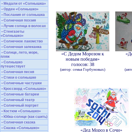
• Медали от «Солнышка»
• Орден «Солнышко»
• Послания от солнышка
• Солнечная поэзия
• Лучик солнца в волосах
• Стенгазеты
«Солнышко»
• Солнечное лакомство
• Солнечная запеканка
• Солнце, лето, море,
«С Дедом Морозом к
«Д
пляж
новым победам»
• Солнышко
голосов: 38
путешествует
(автор: семья Горбуновых)
(авт
• Солнечная песня
• Стихи о солнышке
• Солнечные частушки
• Кроссворд «Солнышко»
• Солнечные батареи
• Солнечный театр
• Солнечный портрет
• Костюм «Солнышко»
• Юбка-солнце (как сшить)
• Солнечная сказка
• Сказка «Солнышко»
«Дед Мороз в Сочи»