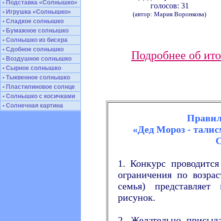
• Подставка «Солнышко»
голосов: 31
• Игрушка «Солнышко»
(автор: Мария Воронкова)
• Сладкое солнышко
• Бумажное солнышко
• Солнышко из бисера
• Сдобное солнышко
Подробнее об ито
• Воздушное солнышко
• Сырное солнышко
• Тыквенное солнышко
• Пластилиновое солнце
• Солнышко с косичками
• Солнечная картина
Правил
«Дед Мороз - тали
С
1. Конкурс проводится
ограничения по возра
семья) представляет
рисунок.
2. Желательно присыл