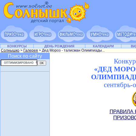
КОНКУРСЫ
ДЕНЬ РОЖДЕНИЯ
КАЛЕНДАРИ
ВИ
Солнышко
>
Галерея
> Дед Мороз - талисман Олимпиады...
Поиск по сайту
Конкур
«ДЕД МОРО
ОЛИМПИАДЫ
сентябрь-о
ПРАВИЛА 
ПРИЗОВ