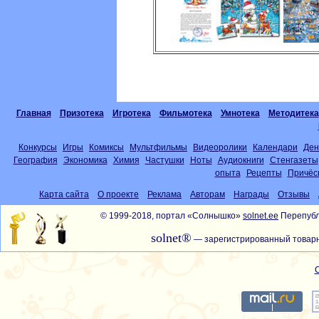
Главная
Призотека
Игротека
Фильмотека
Умнотека
Методитека
Конкурсы
Игры
Комиксы
Мультфильмы
Видеоролики
Календари
Ден
География
Экономика
Химия
Частушки
Ноты
Аудиокниги
Стенгазеты
опыта
Рецепты
Причёс
Карта сайта
О проекте
Реклама
Авторам
Награды
Отзывы
© 1999-2018, портал «Солнышко»
solnet.ee
Перепубл
solnet®
— зарегистрированный товарн
С