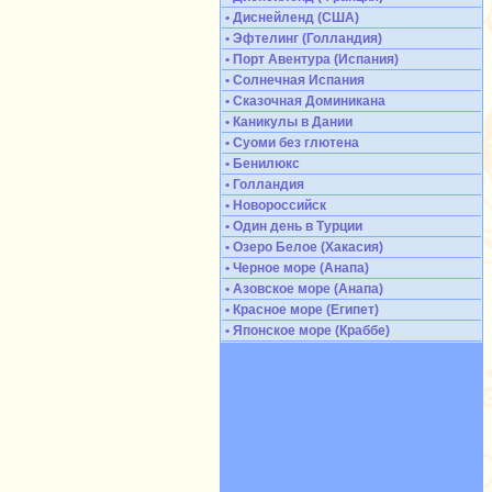
• Диснейленд (США)
• Эфтелинг (Голландия)
• Порт Авентура (Испания)
• Солнечная Испания
• Сказочная Доминикана
• Каникулы в Дании
• Суоми без глютена
• Бенилюкс
• Голландия
• Новороссийск
• Один день в Турции
• Озеро Белое (Хакасия)
• Черное море (Анапа)
• Азовское море (Анапа)
• Красное море (Египет)
• Японское море (Краббе)