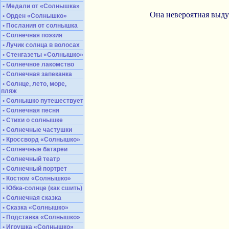
• Медали от «Солнышка»
Она невероятная выду
• Орден «Солнышко»
• Послания от солнышка
• Солнечная поэзия
• Лучик солнца в волосах
• Стенгазеты «Солнышко»
• Солнечное лакомство
• Солнечная запеканка
• Солнце, лето, море,
пляж
• Солнышко путешествует
• Солнечная песня
• Стихи о солнышке
• Солнечные частушки
• Кроссворд «Солнышко»
• Солнечные батареи
• Солнечный театр
• Солнечный портрет
• Костюм «Солнышко»
• Юбка-солнце (как сшить)
• Солнечная сказка
• Сказка «Солнышко»
• Подставка «Солнышко»
• Игрушка «Солнышко»