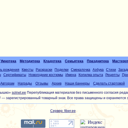
Умнотека
Методитека
Кладотека
Семьятека
Празднитека
Мастеро
нь рождения
Квесты
Раскраски
Поделки
Смекалочка
Азбука
Стихи
Загад
ы
Сертификаты
Новогодние костюмы
Имена
Копилка опыта
Рецепты
При
Авторам
Награды
Отзывы
Архив
Наши баннеры
Сделать стартовой
лнышко»
solnet.ee
Перепубликация материалов без письменного согласия реда
®
— зарегистрированный товарный знак. Все права защищены и охраняются 
Сервер: fiber.ee