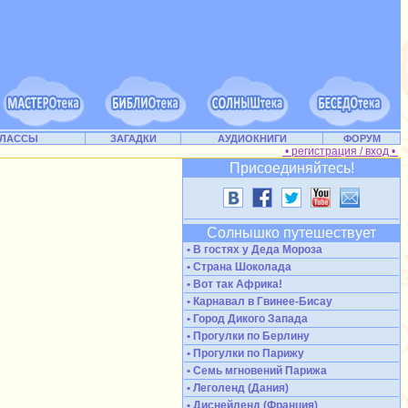
КЛАССЫ
ЗАГАДКИ
АУДИОКНИГИ
ФОРУМ
• регистрация / вход •
Присоединяйтесь!
Солнышко путешествует
• В гостях у Деда Мороза
• Страна Шоколада
• Вот так Африка!
• Карнавал в Гвинее-Бисау
• Город Дикого Запада
• Прогулки по Берлину
• Прогулки по Парижу
• Семь мгновений Парижа
• Леголенд (Дания)
• Диснейленд (Франция)