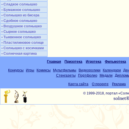
• Сладкое солнышко
• Бумажное солнышко
• Солнышко из бисера
• Сдобное солнышко
• Воздушное солнышко
• Сырное солнышко
• Тыквенное солнышко
• Пластилиновое солнце
• Солнышко с косичками
• Солнечная картина
Главная
Призотека
Игротека
Фильмотека
Конкурсы
Игры
Комиксы
Мультфильмы
Видеоролики
Календари
Де
Стенгазеты
Портфолио
Медали
Диплом
Карта сайта
О проекте
Реклама
© 1999-2018, портал «Со
solnet