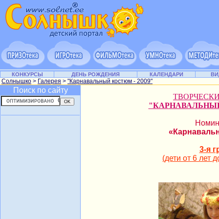
КОНКУРСЫ
ДЕНЬ РОЖДЕНИЯ
КАЛЕНДАРИ
ВИ
Солнышко
>
Галерея
>
"Карнавальный костюм - 2009"
Поиск по сайту
ТВОРЧЕСК
"КАРНАВАЛЬНЫЙ
Номин
«Карнаваль
3-я 
(дети от 6 лет д