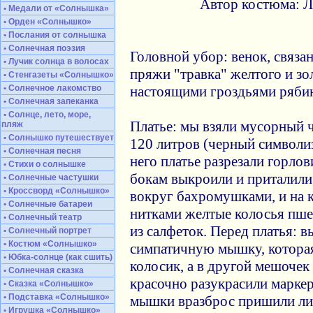
Автор костюма: 
• Медали от «Солнышка»
• Орден «Солнышко»
• Послания от солнышка
• Солнечная поэзия
Головной убор: венок, связ
• Лучик солнца в волосах
пряжи "травка" желтого и зо
• Стенгазеты «Солнышко»
• Солнечное лакомство
настоящими гроздьями ряби
• Солнечная запеканка
• Солнце, лето, море,
Платье: мы взяли мусорный
пляж
• Солнышко путешествует
120 литров (черный символиз
• Солнечная песня
него платье разрезали горлов
• Стихи о солнышке
бокам выкроили и приталили,
• Солнечные частушки
• Кроссворд «Солнышко»
вокруг бахромушками, и на
• Солнечные батареи
нитками желтые колосья пше
• Солнечный театр
из салфеток. Перед платья:
• Солнечный портрет
• Костюм «Солнышко»
симпатичную мышку, которая
• Юбка-солнце (как сшить)
колосик, а в другой мешочек 
• Солнечная сказка
красочно разукрасили марке
• Сказка «Солнышко»
• Подставка «Солнышко»
мышки вразброс пришили лист
• Игрушка «Солнышко»