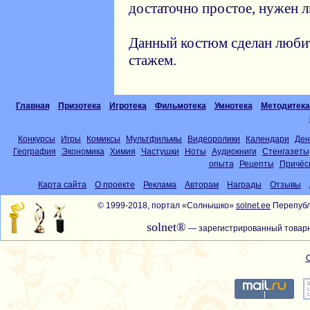
достаточно простое, нужен 
Данный костюм сделан люби
стажем.
Главная
Призотека
Игротека
Фильмотека
Умнотека
Методитека
Конкурсы
Игры
Комиксы
Мультфильмы
Видеоролики
Календари
Ден
География
Экономика
Химия
Частушки
Ноты
Аудиокниги
Стенгазеты
опыта
Рецепты
Причёс
Карта сайта
О проекте
Реклама
Авторам
Награды
Отзывы
© 1999-2018, портал «Солнышко»
solnet.ee
Перепубл
solnet®
— зарегистрированный товарн
С