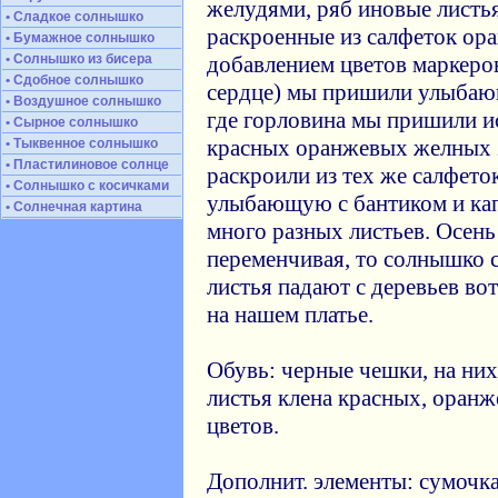
желудями, ряб иновые листья
• Сладкое солнышко
раскроенные из салфеток ор
• Бумажное солнышко
• Солнышко из бисера
добавлением цветов маркеров
• Сдобное солнышко
сердце) мы пришили улыбаю
• Воздушное солнышко
где горловина мы пришили и
• Сырное солнышко
красных оранжевых желных 
• Тыквенное солнышко
• Пластилиновое солнце
раскроили из тех же салфето
• Солнышко с косичками
улыбающую с бантиком и кап
• Солнечная картина
много разных листьев. Осень
переменчивая, то солнышко с
листья падают с деревьев вот
на нашем платье.
Обувь: черные чешки, на ни
листья клена красных, оранж
цветов.
Дополнит. элементы: сумочк