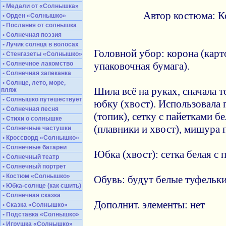
• Медали от «Солнышка»
Автор костюма: К
• Орден «Солнышко»
• Послания от солнышка
• Солнечная поэзия
• Лучик солнца в волосах
Головной убор: корона (карт
• Стенгазеты «Солнышко»
• Солнечное лакомство
упаковочная бумага).
• Солнечная запеканка
• Солнце, лето, море,
Шила всё на руках, сначала т
пляж
• Солнышко путешествует
юбку (хвост). Использовала
• Солнечная песня
(топик), сетку с пайетками б
• Стихи о солнышке
(плавники и хвост), мишура 
• Солнечные частушки
• Кроссворд «Солнышко»
• Солнечные батареи
Юбка (хвост): сетка белая с 
• Солнечный театр
• Солнечный портрет
• Костюм «Солнышко»
Обувь: будут белые туфельки
• Юбка-солнце (как сшить)
• Солнечная сказка
Дополнит. элементы: нет
• Сказка «Солнышко»
• Подставка «Солнышко»
• Игрушка «Солнышко»