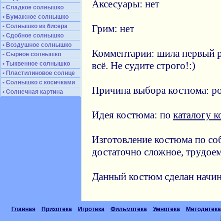
Аксесуары: нет
• Сладкое солнышко
• Бумажное солнышко
• Солнышко из бисера
Грим: нет
• Сдобное солнышко
• Воздушное солнышко
Комментарии: шила первый ра
• Сырное солнышко
всё. Не судите строго!:)
• Тыквенное солнышко
• Пластилиновое солнце
• Солнышко с косичками
Причина выбора костюма: ро
• Солнечная картина
Идея костюма: по
каталогу 
Изготовление костюма по соб
достаточно сложное, трудоем
Данный костюм сделан начи
Главная
Призотека
Игротека
Фильмотека
Умнотека
Методитека