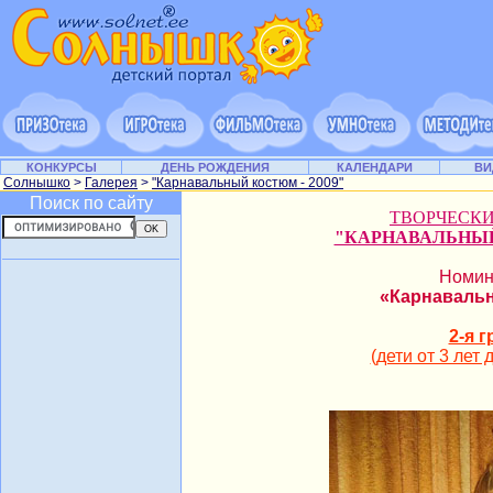
КОНКУРСЫ
ДЕНЬ РОЖДЕНИЯ
КАЛЕНДАРИ
ВИ
Солнышко
>
Галерея
>
"Карнавальный костюм - 2009"
Поиск по сайту
ТВОРЧЕСК
"КАРНАВАЛЬНЫЙ
Номин
«Карнаваль
2-я 
(дети от 3 лет 