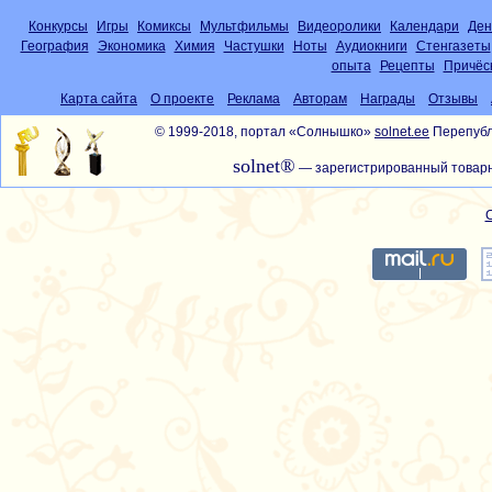
Конкурсы
Игры
Комиксы
Мультфильмы
Видеоролики
Календари
Ден
География
Экономика
Химия
Частушки
Ноты
Аудиокниги
Стенгазеты
опыта
Рецепты
Причёс
Карта сайта
О проекте
Реклама
Авторам
Награды
Отзывы
© 1999-2018, портал «Солнышко»
solnet.ee
Перепубл
solnet®
— зарегистрированный товарн
С