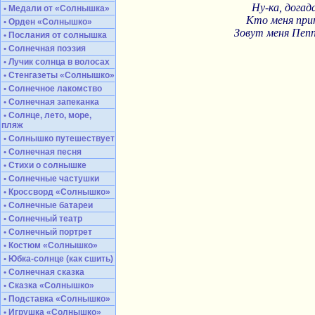
Ну-ка, догад
• Медали от «Солнышка»
Кто меня при
• Орден «Солнышко»
Зовут меня Пеп
• Послания от солнышка
• Солнечная поэзия
• Лучик солнца в волосах
• Стенгазеты «Солнышко»
• Солнечное лакомство
• Солнечная запеканка
• Солнце, лето, море,
пляж
• Солнышко путешествует
• Солнечная песня
• Стихи о солнышке
• Солнечные частушки
• Кроссворд «Солнышко»
• Солнечные батареи
• Солнечный театр
• Солнечный портрет
• Костюм «Солнышко»
• Юбка-солнце (как сшить)
• Солнечная сказка
• Сказка «Солнышко»
• Подставка «Солнышко»
• Игрушка «Солнышко»