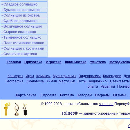
• Сладкое солнышко
• Бумажное солнышко
• Солнышко из бисера
• Сдобное солнышко
• Воздушное солнышко
• Сырное солнышко
• Тыквенное солнышко
• Пластилиновое солнце
• Солнышко с косичками
• Солнечная картина
Главная
Призотека
Игротека
Фильмотека
Умнотека
Методитека
Конкурсы
Игры
Комиксы
Мультфильмы
Видеоролики
Календари
Ден
География
Экономика
Химия
Частушки
Ноты
Аудиокниги
Стенгазеты
опыта
Рецепты
Причёс
Карта сайта
О проекте
Реклама
Авторам
Награды
Отзывы
© 1999-2018, портал «Солнышко»
solnet.ee
Перепубл
solnet®
— зарегистрированный товарн
С