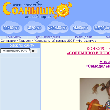
КОНКУРСЫ
ДЕНЬ РОЖДЕНИЯ
КАЛЕНДАРИ
ВИ
Солнышко
>
Галерея
>
"Карнавальный костюм-2008"
>
Фотоконкурс
Поиск по сайту
КОНКУРС 
«СОЛНЫШКО В НОВ
Номи
«Самодель